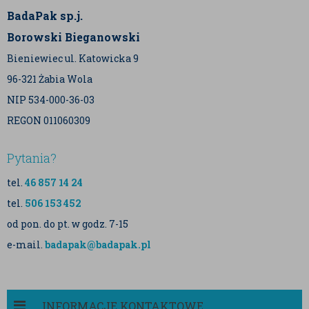
BadaPak sp.j.
Borowski Bieganowski
Bieniewiec ul. Katowicka 9
96-321 Żabia Wola
NIP 534-000-36-03
REGON 011060309
Pytania?
tel.
46 857 14 24
tel.
506 153 452
od pon. do pt. w godz. 7-15
e-mail.
badapak@badapak.pl
INFORMACJE KONTAKTOWE