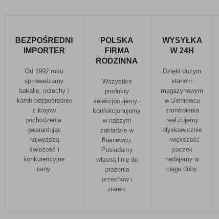
BEZPOŚREDNI
POLSKA
WYSYŁKA
IMPORTER
FIRMA
W 24H
RODZINNA
Od 1992 roku
Dzięki dużym
sprowadzamy
stanom
Wszystkie
bakalie, orzechy i
magazynowym
produkty
karob bezpośrednio
w Bieniewcu
selekcjonujemy i
z krajów
zamówienia
konfekcjonujemy
pochodzenia,
realizujemy
w naszym
gwarantując
błyskawicznie
zakładzie w
najwyższą
– większość
Bieniewcu.
świeżość i
paczek
Posiadamy
konkurencyjne
nadajemy w
własną linię do
ceny.
ciągu doby.
prażenia
orzechów i
ziaren.