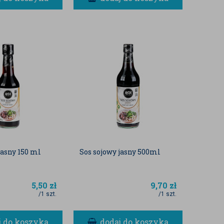
jasny 150 ml
Sos sojowy jasny 500ml
5,50
zł
9,70
zł
/1 szt.
/1 szt.
j do koszyka
dodaj do koszyka