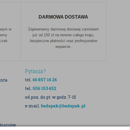
DARMOWA DOSTAWA
owym w
Zapewniamy darmową dostawę zamówień
jemy
już od 150 zł na terenie całego kraju,
aczek
bezpieczne płatności oraz profesjonalne
wsparcie.
Pytania?
tel.
46 857 14 24
enta
tel.
506 153 452
od pon. do pt. w godz. 7-15
e-mail.
badapak@badapak.pl
dbiorców