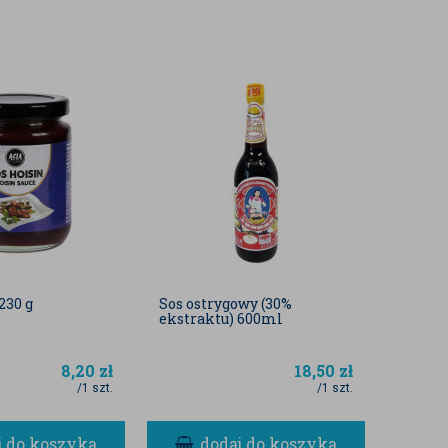
230 g
Sos ostrygowy (30%
ekstraktu) 600ml
8,20
zł
18,50
zł
/1 szt.
/1 szt.
j do koszyka
dodaj do koszyka