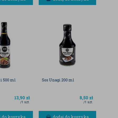
ki 500 ml
Sos Unagi 200 ml
13,90
zł
8,50
zł
/1 szt.
/1 szt.
j do koszyka
dodaj do koszyka