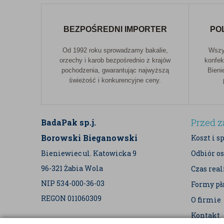
BEZPOŚREDNI IMPORTER
PO
Od 1992 roku sprowadzamy bakalie,
Wszys
orzechy i karob bezpośrednio z krajów
konfek
pochodzenia, gwarantując najwyższą
Bieni
świeżość i konkurencyjne ceny.
Przed 
BadaPak sp.j.
Borowski Bieganowski
Koszt i s
Bieniewiec ul. Katowicka 9
Odbiór os
96-321 Żabia Wola
Czas rea
NIP 534-000-36-03
Formy pł
REGON 011060309
O firmie
Kontakt