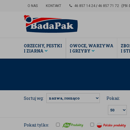
(PN-P
O NAS
KONTAKT
46 857 14 24
/
46 857 71 72
ORZECHY, PESTKI
OWOCE, WARZYWA
ZBO
I ZIARNA
I GRZYBY
I S
Sortuj wg:
Pokaż:
Pokaż tylko: