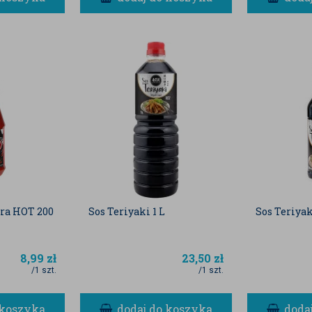
tra HOT 200
Sos Teriyaki 1 L
Sos Teriya
8,99
zł
23,50
zł
/1 szt.
/1 szt.
 koszyka
dodaj do koszyka
doda