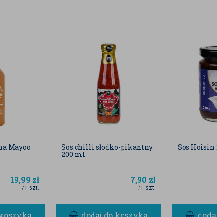
cha Mayoo
Sos chilli słodko-pikantny
Sos Hoisin 
200 ml
19,99
zł
7,90
zł
/1 szt.
/1 szt.
 koszyka
dodaj do koszyka
doda