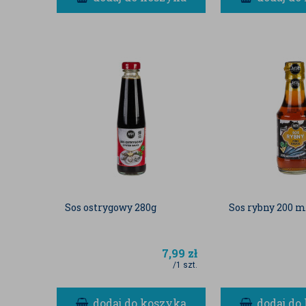
Sos ostrygowy 280g
Sos rybny 200 m
7,99
zł
/1 szt.
dodaj do koszyka
dodaj do