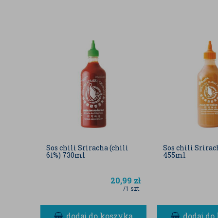
Sos chili Sriracha (chili
Sos chili Srira
61%) 730ml
455ml
20,99
zł
/1 szt.
dodaj do koszyka
dodaj do