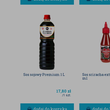
Sos sojowy Premium 1 L
Sos sriracha ex
ml
17,80
zł
/1 szt.
dodaj do koszyka
dodaj do