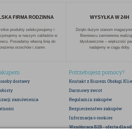
LSKA FIRMA RODZINNA
WYSYŁKA W 24H
tkie produkty selekcjonujemy i
Dzięki dużym stanom magazyn
cjonujemy w naszym zakładzie w
Bieniewcu zamówienia realizu
ewcu. Posiadamy własną linię do
błyskawicznie – większość p
prażenia orzechów i ziaren.
nadajemy w ciągu doby.
zakupem
Potrzebujesz pomocy?
posoby dostawy
Kontakt z Biurem Obsługi Kli
obisty
Darmowy zwrot
lizacji zamówienia
Regulamin zakupów
atności
Bezpieczeństwo zakupów
Informacja o cookies
Współpraca B2B - oferta dla o