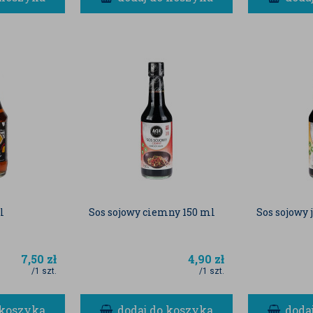
l
Sos sojowy ciemny 150 ml
Sos sojowy 
7,50
zł
4,90
zł
/1 szt.
/1 szt.
 koszyka
dodaj do koszyka
doda