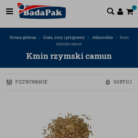
0
Strona główna
Zioła, sosy i przyprawy
Jednorodne
Kmin
rzymski camun
Kmin rzymski camun
FILTROWANIE
SORTUJ