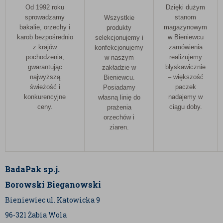
Od 1992 roku
Dzięki dużym
sprowadzamy
stanom
Wszystkie
bakalie, orzechy i
magazynowym
produkty
karob bezpośrednio
w Bieniewcu
selekcjonujemy i
z krajów
zamówienia
konfekcjonujemy
pochodzenia,
realizujemy
w naszym
gwarantując
błyskawicznie
zakładzie w
najwyższą
– większość
Bieniewcu.
świeżość i
paczek
Posiadamy
konkurencyjne
nadajemy w
własną linię do
ceny.
ciągu doby.
prażenia
orzechów i
ziaren.
BadaPak sp.j.
Borowski Bieganowski
Bieniewiec ul. Katowicka 9
96-321 Żabia Wola