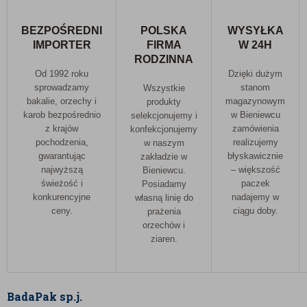
BEZPOŚREDNI
POLSKA
WYSYŁKA
IMPORTER
FIRMA
W 24H
RODZINNA
Od 1992 roku
Dzięki dużym
sprowadzamy
stanom
Wszystkie
bakalie, orzechy i
magazynowym
produkty
karob bezpośrednio
w Bieniewcu
selekcjonujemy i
z krajów
zamówienia
konfekcjonujemy
pochodzenia,
realizujemy
w naszym
gwarantując
błyskawicznie
zakładzie w
najwyższą
– większość
Bieniewcu.
świeżość i
paczek
Posiadamy
konkurencyjne
nadajemy w
własną linię do
ceny.
ciągu doby.
prażenia
orzechów i
ziaren.
BadaPak sp.j.