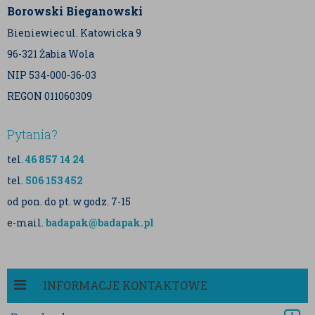
Borowski Bieganowski
Bieniewiec ul. Katowicka 9
96-321 Żabia Wola
NIP 534-000-36-03
REGON 011060309
Pytania?
tel.
46 857 14 24
tel.
506 153 452
od pon. do pt. w godz. 7-15
e-mail.
badapak@badapak.pl
INFORMACJE KONTAKTOWE