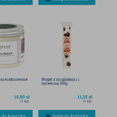
 nierafinowane
Nugat z migdałami i
żurawiną 100g
15,90
zł
11,35
zł
/1 szt.
/1 szt.
j do koszyka
dodaj do koszyka