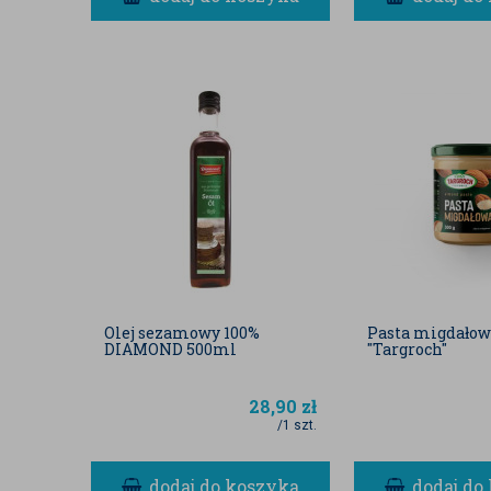
Olej sezamowy 100%
Pasta migdałow
DIAMOND 500ml
"Targroch"
28,90
zł
/1 szt.
dodaj do koszyka
dodaj do