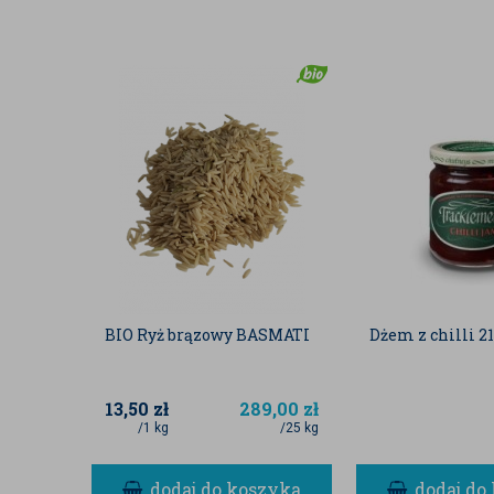
BIO Ryż brązowy BASMATI
Dżem z chilli 2
13,50
zł
289,00
zł
/1 kg
/25 kg
dodaj do koszyka
dodaj do