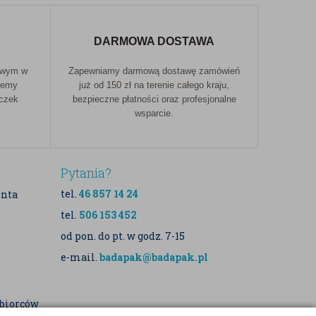
DARMOWA DOSTAWA
owym w
Zapewniamy darmową dostawę zamówień
jemy
już od 150 zł na terenie całego kraju,
aczek
bezpieczne płatności oraz profesjonalne
wsparcie.
Pytania?
tel.
46 857 14 24
enta
tel.
506 153 452
od pon. do pt. w godz. 7-15
e-mail.
badapak@badapak.pl
dbiorców