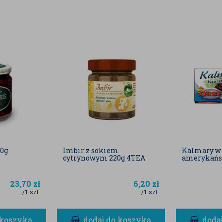
10g
Imbir z sokiem
Kalmary w 
cytrynowym 220g 4TEA
amerykańs
23,70
zł
6,20
zł
/1 szt.
/1 szt.
 koszyka
dodaj do koszyka
doda