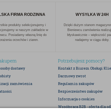
LSKA FIRMA RODZINNA
WYSYŁKA W 24H
tkie produkty selekcjonujemy i
Dzięki dużym stanom magazyn
cjonujemy w naszym zakładzie w
Bieniewcu zamówienia realizu
ewcu. Posiadamy własną linię do
błyskawicznie – większość p
prażenia orzechów i ziaren.
nadajemy w ciągu doby.
zakupem
Potrzebujesz pomocy?
posoby dostawy
Kontakt z Biurem Obsługi Kli
obisty
Darmowy zwrot
lizacji zamówienia
Regulamin zakupów
atności
Bezpieczeństwo zakupów
Informacja o cookies
Współpraca B2B - oferta dla o