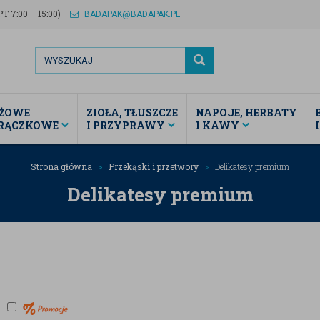
T 7:00 – 15:00)
BADAPAK@BADAPAK.PL
ŻOWE
ZIOŁA, TŁUSZCZE
NAPOJE, HERBATY
TRĄCZKOWE
I PRZYPRAWY
I KAWY
Strona główna
Przekąski i przetwory
Delikatesy premium
Delikatesy premium