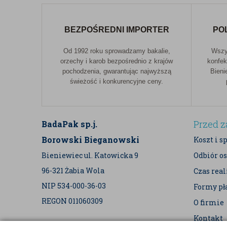
BEZPOŚREDNI IMPORTER
PO
Od 1992 roku sprowadzamy bakalie,
Wszys
orzechy i karob bezpośrednio z krajów
konfek
pochodzenia, gwarantując najwyższą
Bieni
świeżość i konkurencyjne ceny.
Przed 
BadaPak sp.j.
Borowski Bieganowski
Koszt i s
Bieniewiec ul. Katowicka 9
Odbiór os
96-321 Żabia Wola
Czas rea
NIP 534-000-36-03
Formy pł
REGON 011060309
O firmie
Kontakt