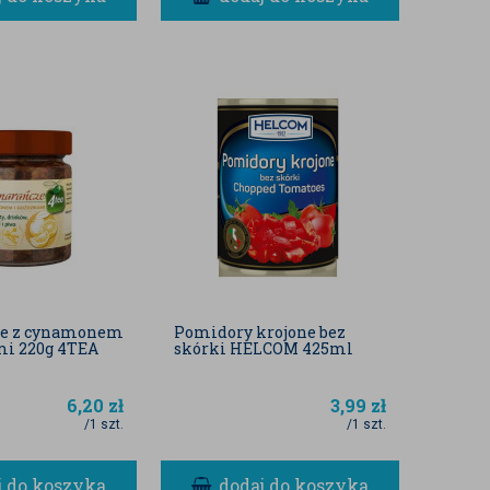
e z cynamonem
Pomidory krojone bez
mi 220g 4TEA
skórki HELCOM 425ml
6,20
zł
3,99
zł
/1 szt.
/1 szt.
j do koszyka
dodaj do koszyka