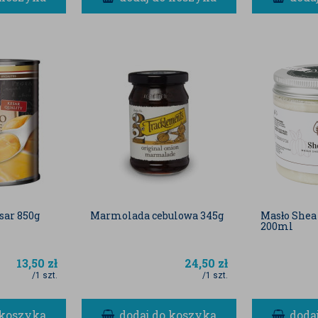
sar 850g
Marmolada cebulowa 345g
Masło Shea
200ml
13,50
zł
24,50
zł
/1 szt.
/1 szt.
 koszyka
dodaj do koszyka
doda