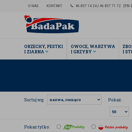
(PN-P
O NAS
KONTAKT
46 857 14 24
/
46 857 71 72
ORZECHY, PESTKI
OWOCE, WARZYWA
ZBO
I ZIARNA
I GRZYBY
I S
Sortuj wg:
Pokaż:
Pokaż tylko: