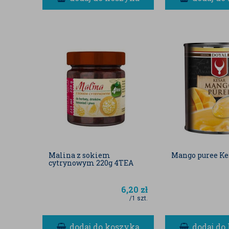
Malina z sokiem
Mango puree Ke
cytrynowym 220g 4TEA
6,20
zł
/1 szt.
dodaj do koszyka
dodaj do