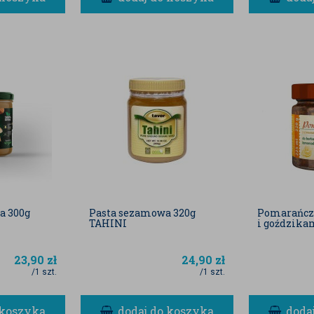
a 300g
Pasta sezamowa 320g
Pomarańcz
TAHINI
i goździka
23,90
zł
24,90
zł
/1 szt.
/1 szt.
 koszyka
dodaj do koszyka
doda