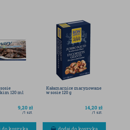
sosie
Kałamarnice marynowane
kim 120 ml
w sosie 120 g
9,20
zł
14,20
zł
/1 szt.
/1 szt.
j do koszyka
dodaj do koszyka