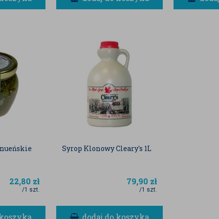
enueńskie
Syrop Klonowy Cleary's 1L
22,80
zł
79,90
zł
/1 szt.
/1 szt.
 koszyka
dodaj do koszyka