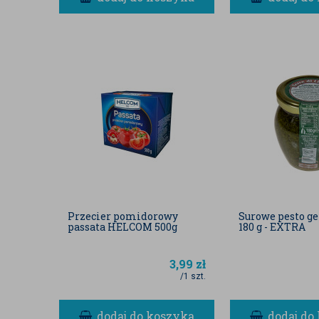
Przecier pomidorowy
Surowe pesto g
passata HELCOM 500g
180 g - EXTRA
3,99
zł
/1 szt.
dodaj do koszyka
dodaj do