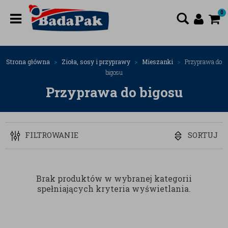
0
Strona główna
Zioła, sosy i przyprawy
Mieszanki
Przyprawa do
bigosu
Przyprawa do bigosu
FILTROWANIE
SORTUJ
Brak produktów w wybranej kategorii
spełniających kryteria wyświetlania.