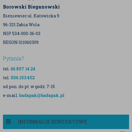
Borowski Bieganowski
Bieniewiec ul. Katowicka 9
96-321 Żabia Wola
NIP 534-000-36-03
REGON 011060309
Pytania?
tel.
46 857 14 24
tel.
506 153 452
od pon. do pt. w godz. 7-15
e-mail.
badapak@badapak.pl
INFORMACJE KONTAKTOWE