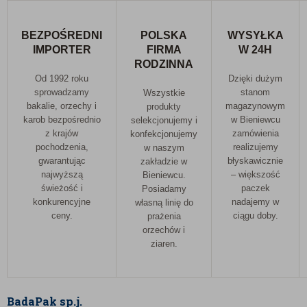
BEZPOŚREDNI
POLSKA
WYSYŁKA
IMPORTER
FIRMA
W 24H
RODZINNA
Od 1992 roku
Dzięki dużym
sprowadzamy
stanom
Wszystkie
bakalie, orzechy i
magazynowym
produkty
karob bezpośrednio
w Bieniewcu
selekcjonujemy i
z krajów
zamówienia
konfekcjonujemy
pochodzenia,
realizujemy
w naszym
gwarantując
błyskawicznie
zakładzie w
najwyższą
– większość
Bieniewcu.
świeżość i
paczek
Posiadamy
konkurencyjne
nadajemy w
własną linię do
ceny.
ciągu doby.
prażenia
orzechów i
ziaren.
BadaPak sp.j.