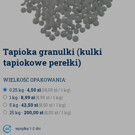
Tapioka granulki (kulki
tapiokowe perełki)
WIELKOŚĆ OPAKOWANIA:
0.25 kg -
4,50
zł
(18,00
zł
/ 1 kg)
1 kg -
8,99
zł
(8,99
zł
/ 1 kg)
5 kg -
42,50
zł
(8,50
zł
/ 1 kg)
25 kg -
200,00
zł
(8,00
zł
/ 1 kg)
wysyłka
1-2 dni