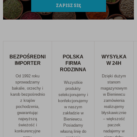
nowe smaki każdego dnia.
ZAPISZ SIĘ
Przechowywanie:
Surowy produkt należy
przechowywać w suchym, chłodnym i zaciemnionym
miejscu, w szczelnie zamkniętym opakowaniu.
Informacja o alergenach:
W zakładzie są pakowane
również sezam, gorczyca, soja, migdały, orzechy,
BEZPOŚREDNI
POLSKA
WYSYŁKA
produkty zawierające gluten oraz produkty
IMPORTER
FIRMA
W 24H
zawierające SO2 (dwutlenek siarki).
RODZINNA
Od 1992 roku
Dzięki dużym
sprowadzamy
stanom
Wszystkie
bakalie, orzechy i
magazynowym
produkty
karob bezpośrednio
w Bieniewcu
selekcjonujemy i
z krajów
zamówienia
konfekcjonujemy
pochodzenia,
realizujemy
w naszym
gwarantując
błyskawicznie
zakładzie w
najwyższą
– większość
Bieniewcu.
świeżość i
paczek
Posiadamy
konkurencyjne
nadajemy w
własną linię do