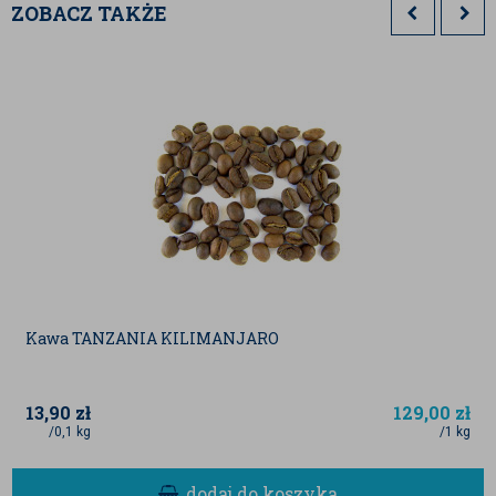
Naturalnie bezglutenowa i
ZOBACZ TAKŻE
lekkostrawna:
Jest łagodna dla układu
pokarmowego, dzięki czemu doskonale
sprawdza się w diecie osób unikających
glutenu, dzieci oraz osób o wrażliwym
żołądku.
Uniwersalny profil smakowy:
Neutralny
smak sprawia, że możesz nadawać jej
dokładnie taki charakter, na jaki masz
ochotę – najlepiej komponuje się z
miodem, cukrem, owocami i
aromatycznymi przyprawami.
Lekka i pożywna:
Dostarcza łatwo
przyswajalnych węglowodanów, będąc
doskonałym źródłem energii na co dzień.
Perełki tapioki z BadaPak dają ogromne możliwości w
kuchni zarówno słodkiej, jak i wytrawnej. W Azji
Kawa TANZANIA KILIMANJARO
niezwykle popularne jest gotowanie tapioki w mleku
kokosowym – powstaje wtedy pyszny, egzotyczny
13,90
zł
129,00
zł
pudding, który serwowany jest analogicznie do
/0,1 kg
/1 kg
tradycyjnego, polskiego ryżu na mleku.
dodaj do koszyka
Kulki tapiokowe są również kluczowym składnikiem