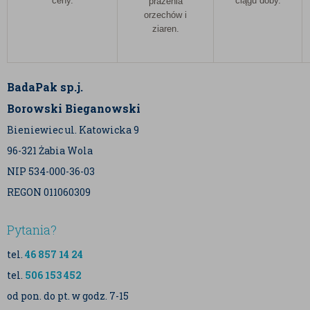
ceny.
ciągu doby.
prażenia
orzechów i
ziaren.
BadaPak sp.j.
Borowski Bieganowski
Bieniewiec ul. Katowicka 9
96-321 Żabia Wola
NIP 534-000-36-03
REGON 011060309
Pytania?
tel.
46 857 14 24
tel.
506 153 452
od pon. do pt. w godz. 7-15