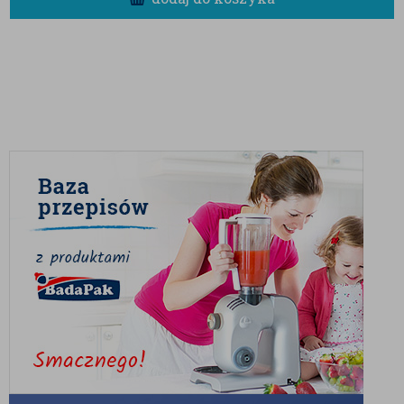
słynnej
Bubble Tea
(herbaty bąbelkowej), deseru
mango sago oraz różnego rodzaju owocowych
galaretek i musów. Co ciekawe, ugotowane perełki
świetnie odnajdują się także w daniach wytrawnych –
po ugotowaniu mogą z powodzeniem zastąpić
tradycyjny makaron w rosole lub innych domowych
zupach, nadając im nowoczesnego, ciekawego
wyglądu i tekstury.
Aby uzyskać idealnie sprężyste i przezroczyste kulki,
postępuj zgodnie z poniższą instrukcją:
Zagotuj 6 szklanek wody, a następnie
wsyp granulki tapioki.
Ponownie doprowadź do wrzenia,
przykryj garnkiem i gotuj na małym
ogniu przez około 15 minut, mieszając co
jakiś czas.
Po tym czasie wyłącz palnik i pozostaw
tapiokę pod przykryciem na kolejne 15
minut.