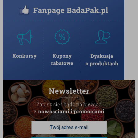
Przelej tapiokę na durszlak i dokładnie
przepłucz zimną wodą.
Rada: Jeśli kulki są nadal białe w środku,
powtórz proces gotowania i odstawiania do
momentu, aż staną się całkowicie
przezroczyste.
W międzyczasie rozpuść 3 łyżki cukru w
1 szklance ciepłej wody.
Ugotowane granulki przełóż do miski i
zalej przygotowaną wodą z cukrem, po
czym wymieszaj – dzięki temu kulki nie
będą się ze sobą sklejały.
Tak przygotowane ugotowane granulki tapioki należy
zużyć w ciągu 1-2 dni.
W BadaPak dbamy o to, aby nasze produkty spełniały
Newsletter
najwyższe standardy jakości. Nasze granulki tapioki
Zapisz się i bądź na bieżąco
pochodzą od sprawdzonych dostawców, dzięki czemu
z
nowościami i promocjami
zawsze otrzymujesz produkt czysty, świeży i łatwy w
obróbce. Wybierając BadaPak, stawiasz na
sprawdzone składniki, które pozwolą Ci odkrywać