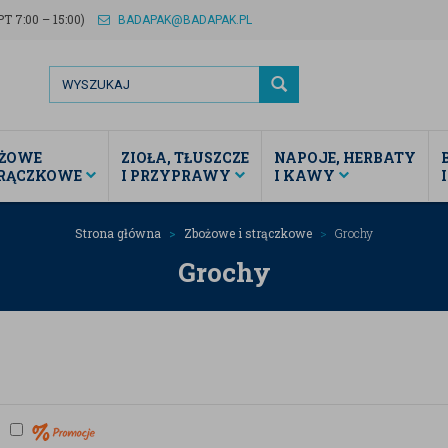
T 7:00 – 15:00)
BADAPAK@BADAPAK.PL
ŻOWE
ZIOŁA, TŁUSZCZE
NAPOJE, HERBATY
TRĄCZKOWE
I PRZYPRAWY
I KAWY
Strona główna
Zbożowe i strączkowe
Grochy
Grochy