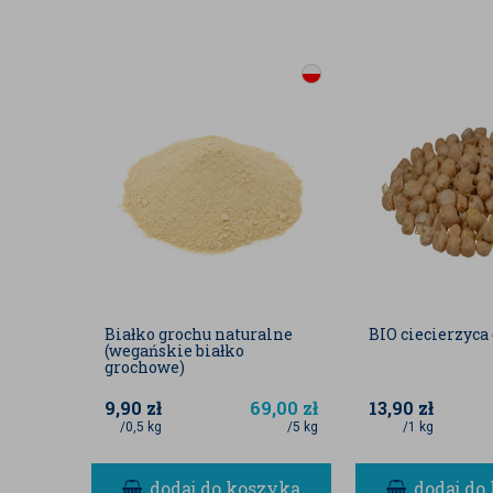
Białko grochu naturalne
BIO ciecierzyca 
(wegańskie białko
grochowe)
9,90
zł
69,00
zł
13,90
zł
/0,5 kg
/5 kg
/1 kg
dodaj do koszyka
dodaj do