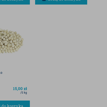
no
15,00
zł
/5 kg
j do koszyka