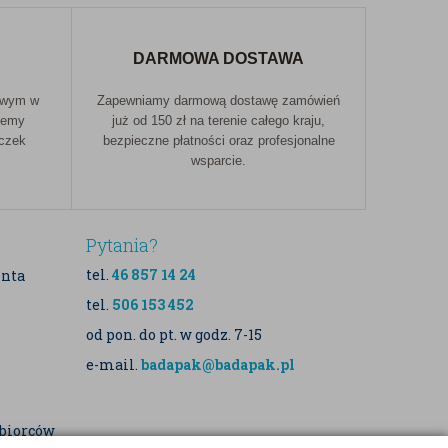
DARMOWA DOSTAWA
owym w
Zapewniamy darmową dostawę zamówień
jemy
już od 150 zł na terenie całego kraju,
aczek
bezpieczne płatności oraz profesjonalne
wsparcie.
Pytania?
tel.
46 857 14 24
enta
tel.
506 153 452
od pon. do pt. w godz. 7-15
e-mail.
badapak@badapak.pl
dbiorców