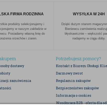
LSKA FIRMA RODZINNA
WYSYŁKA W 24H
tkie produkty selekcjonujemy i
Dzięki dużym stanom magazyn
cjonujemy w naszym zakładzie w
Bieniewcu zamówienia realizu
ewcu. Posiadamy własną linię do
błyskawicznie – większość p
prażenia orzechów i ziaren.
nadajemy w ciągu doby.
zakupem
Potrzebujesz pomocy?
posoby dostawy
Kontakt z Biurem Obsługi Kli
obisty
Darmowy zwrot
lizacji zamówienia
Regulamin zakupów
atności
Bezpieczeństwo zakupów
Informacja o cookies
Współpraca B2B - oferta dla o