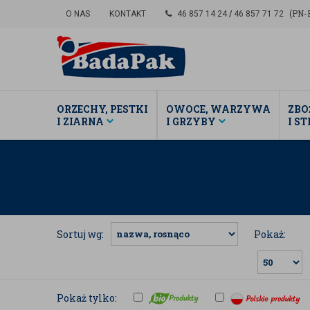
(PN-P
O NAS
KONTAKT
46 857 14 24
/
46 857 71 72
ORZECHY, PESTKI
OWOCE, WARZYWA
ZBO
I ZIARNA
I GRZYBY
I S
Sortuj wg:
Pokaż:
Pokaż tylko: