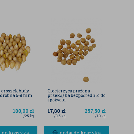
 groszek biały
Ciecierzyca prażona -
) drobna 6-8 mm
przekąska bezpośrednio do
spożycia
180,00
zł
17,80
zł
257,50
zł
/25 kg
/0,5 kg
/10 kg
j do koszyka
dodaj do koszyka