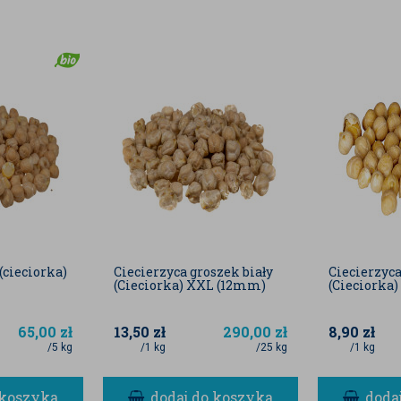
(cieciorka)
Ciecierzyca groszek biały
Ciecierzyca
(Cieciorka) XXL (12mm)
(Cieciorka
65,00
zł
13,50
zł
290,00
zł
8,90
zł
/5 kg
/1 kg
/25 kg
/1 kg
 koszyka
dodaj do koszyka
doda