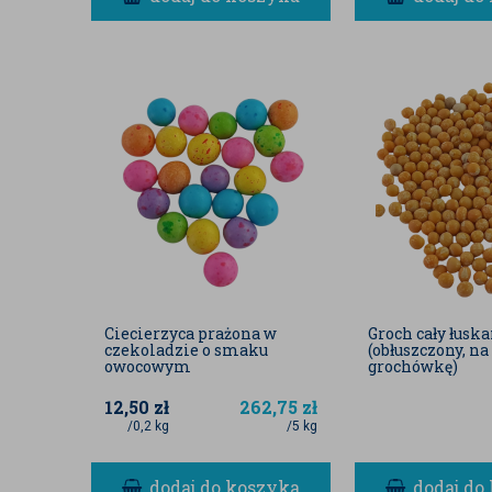
Ciecierzyca prażona w
Groch cały łusk
czekoladzie o smaku
(obłuszczony, na
owocowym
grochówkę)
12,50
zł
262,75
zł
/0,2 kg
/5 kg
dodaj do koszyka
dodaj do