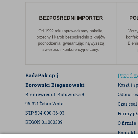
BEZPOŚREDNI IMPORTER
PO
Od 1992 roku sprowadzamy bakalie,
Wszys
orzechy i karob bezpośrednio z krajów
konfek
pochodzenia, gwarantując najwyższą
Bieni
świeżość i konkurencyjne ceny.
Przed 
BadaPak sp.j.
Borowski Bieganowski
Koszt i s
Bieniewiec ul. Katowicka 9
Odbiór os
96-321 Żabia Wola
Czas rea
NIP 534-000-36-03
Formy pł
REGON 011060309
O firmie
Kontakt