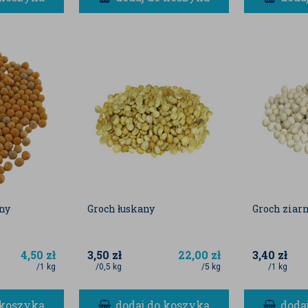
any
Groch łuskany
Groch ziar
4,50
zł
3,50
zł
22,00
zł
3,40
zł
/1 kg
/0,5 kg
/5 kg
/1 kg
 koszyka
dodaj do koszyka
doda