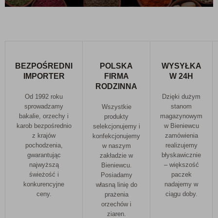
doskonałym źródłem białka roślinnego.
Wzmocnienie układu odpornościowego:
Orzechy
zawierają witaminy i minerały, które wspierają układ
odpornościowy.
Poprawa trawienia:
Błonnik zawarty w orzechach
BEZPOŚREDNI
POLSKA
WYSYŁKA
pomaga w regulacji trawienia.
IMPORTER
FIRMA
W 24H
RODZINNA
Energia na cały dzień:
Orzechy są bogate w zdrowe
Od 1992 roku
Dzięki dużym
tłuszcze i białko, dostarczając energii na długi czas.
sprowadzamy
stanom
Wszystkie
bakalie, orzechy i
magazynowym
produkty
PRZEPISY Z UŻYCIEM SOLONYCH
karob bezpośrednio
w Bieniewcu
selekcjonujemy i
ORZECHÓW
z krajów
zamówienia
konfekcjonujemy
pochodzenia,
realizujemy
w naszym
gwarantując
błyskawicznie
zakładzie w
Solone orzechy mogą być używane w wielu przepisach, dodając im
najwyższą
– większość
Bieniewcu.
wyjątkowego smaku. Oto kilka pomysłów na smaczne i zdrowe
świeżość i
paczek
Posiadamy
konkurencyjne
nadajemy w
własną linię do
dania z solonymi orzechami:
ceny.
ciągu doby.
prażenia
orzechów i
Sałatka z solonymi migdałami:
Chrupiąca i pożywna
ziaren.