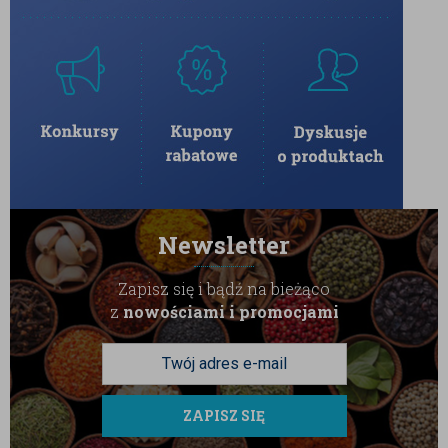
Solone pistacje:
Wyjątkowy smak i chrupkość, idealne jako
zdrowa przekąska.
Solone orzechy laskowe:
Intensywny smak, doskonałe
do deserów i jako samodzielna przekąska.
KORZYŚCI ZDROWOTNE
SOLONYCH ORZECHÓW
Solone orzechy, mimo dodatku soli, wciąż są bogate w wartości
Newsletter
odżywcze. Regularne spożywanie orzechów może przynieść wiele
Zapisz się i bądź na bieżąco
korzyści zdrowotnych, takich jak:
z
nowościami i promocjami
Wsparcie dla serca:
Orzechy zawierają zdrowe tłuszcze,
które mogą wspierać zdrowie serca i obniżać poziom
cholesterolu.
ZAPISZ SIĘ
Źródło białka:
Orzechy, takie jak migdały i nerkowce, są