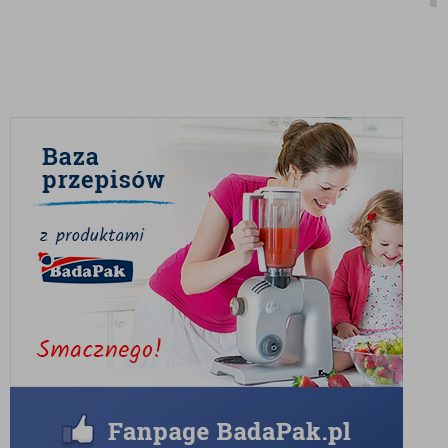
intensywnym smaku. Nasza oferta obejmuje różne rodzaje
solonych orzechów, które są doskonałe jako przekąska, dodatek do
potraw i składnik wielu przepisów kulinarnych. Każdy produkt jest
starannie wyselekcjonowany, aby zapewnić Ci najlepszy smak i
wartości odżywcze.
RODZAJE SOLONYCH ORZECHÓW
W NASZEJ OFERCIE
Na BadaPak.pl oferujemy różnorodne solone orzechy, w tym:
Solone orzeszki ziemne:
Klasyczna przekąska o
intensywnym smaku, idealna na każdą okazję.
Solone migdały:
Chrupiące i pełne smaku, doskonałe do
sałatek i jako samodzielna przekąska.
Solone nerkowce:
Delikatne i kremowe, świetne jako
przekąska lub dodatek do dań orientalnych.