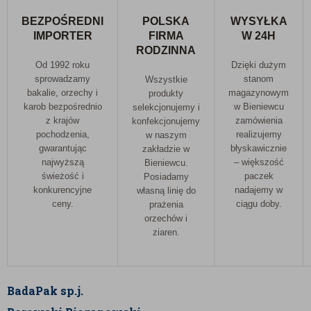
BEZPOŚREDNI
POLSKA
WYSYŁKA
IMPORTER
FIRMA
W 24H
RODZINNA
Od 1992 roku
Dzięki dużym
sprowadzamy
stanom
Wszystkie
bakalie, orzechy i
magazynowym
produkty
karob bezpośrednio
w Bieniewcu
selekcjonujemy i
z krajów
zamówienia
konfekcjonujemy
pochodzenia,
realizujemy
w naszym
gwarantując
błyskawicznie
zakładzie w
najwyższą
– większość
Bieniewcu.
świeżość i
paczek
Posiadamy
konkurencyjne
nadajemy w
własną linię do
ceny.
ciągu doby.
prażenia
orzechów i
ziaren.
BadaPak sp.j.