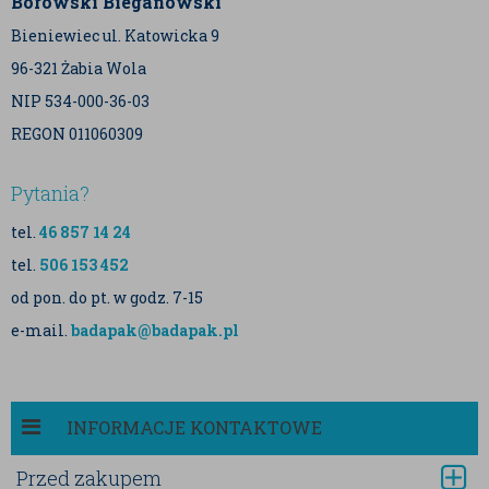
Borowski Bieganowski
Bieniewiec ul. Katowicka 9
96-321 Żabia Wola
NIP 534-000-36-03
REGON 011060309
Pytania?
tel.
46 857 14 24
tel.
506 153 452
od pon. do pt. w godz. 7-15
e-mail.
badapak@badapak.pl
INFORMACJE KONTAKTOWE
Przed zakupem