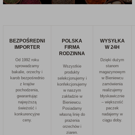
Dlaczego warto wybrać kawy z BadaPak.pl?
Najwyższa jakość
– nasze kawy pochodzą od
renomowanych producentów, którzy dbają o każdy etap
produkcji.
Różnorodność
– szeroki wybór rodzajów i smaków kaw,
BEZPOŚREDNI
POLSKA
WYSYŁKA
IMPORTER
FIRMA
W 24H
aby każdy mógł znaleźć coś dla siebie.
RODZINNA
Świeżość
– gwarantujemy świeżość naszych produktów,
Od 1992 roku
Dzięki dużym
sprowadzamy
stanom
Wszystkie
abyś mógł cieszyć się pełnią smaku i aromatu.
bakalie, orzechy i
magazynowym
produkty
Konkurencyjne ceny
– oferujemy atrakcyjne ceny i
karob bezpośrednio
w Bieniewcu
selekcjonujemy i
z krajów
zamówienia
konfekcjonujemy
promocje, dzięki czemu nasze kawy są dostępne dla
pochodzenia,
realizujemy
w naszym
każdego.
gwarantując
błyskawicznie
zakładzie w
najwyższą
– większość
Bieniewcu.
świeżość i
paczek
Posiadamy
Jak wybrać idealną kawę?
konkurencyjne
nadajemy w
własną linię do
Wybór idealnej kawy zależy od indywidualnych preferencji
ceny.
ciągu doby.
prażenia
smakowych oraz sposobu przygotowania. Oto kilka wskazówek,
orzechów i
ziaren.
które mogą pomóc: