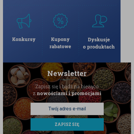
rozpuszczalne są idealne na szybkie poranki oraz chwile, kiedy
potrzebujesz natychmiastowej dawki energii.
Kawy smakowe
Poszukiwacze nowych doznań smakowych docenią naszą ofertę
kaw smakowych. Od delikatnej wanilii po intensywną czekoladę,
nasze kawy smakowe to doskonały sposób na urozmaicenie
codziennych rytuałów kawowych. Dzięki nim każda filiżanka kawy
Newsletter
staje się wyjątkowym przeżyciem.
Zapisz się i bądź na bieżąco
Kawy w saszetkach
z
nowościami i promocjami
Jeśli cenisz sobie wygodę i precyzję w przygotowywaniu kawy,
wybierz kawy w saszetkach. Idealne do biura, na wyjazdy czy do
domu, zapewniają szybkie i łatwe przygotowanie ulubionego
napoju, bez potrzeby odmierzenia porcji kawy.
ZAPISZ SIĘ