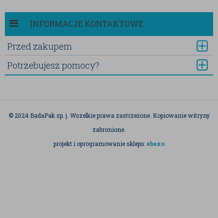
SEO Keywords:
INFORMACJE KONTAKTOWE
- kawa ziarnista
Przed zakupem
- kawa rozpuszczalna
- kawa smakowa
Potrzebujesz pomocy?
- kawa w saszetkach
- sklep z kawą online
- najwyższa jakość kawy
© 2024 BadaPak sp. j. Wszelkie prawa zastrzeżone. Kopiowanie witryny
- kawa na każdą okazję
zabronione.
projekt i oprogramowanie sklepu:
ebexo