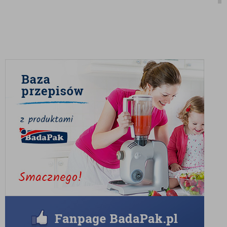
tego wyjątkowego napoju. Nasza oferta obejmuje różnorodne
rodzaje kaw, starannie wyselekcjonowane, aby dostarczyć Ci
najlepszych wrażeń smakowych.
Kawy ziarniste
Nasze kawy ziarniste pochodzą z najlepszych plantacji świata,
gwarantując bogaty aromat i intensywny smak. W ofercie
znajdziesz zarówno kawy jednorodne, jak i mieszanki, które
zaspokoją każde podniebienie. Kawy te są idealne do
samodzielnego mielenia, co pozwala zachować ich świeżość i
pełnię smaku.
Kawy rozpuszczalne
Dla tych, którzy cenią sobie wygodę i szybkość przygotowania,
proponujemy kawy rozpuszczalne. Oferujemy produkty najwyższej
jakości, które zaskakują bogactwem smaku i aromatu. Kawy