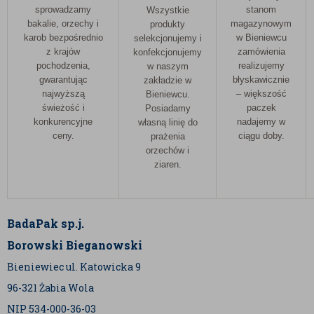
sprowadzamy
stanom
Wszystkie
bakalie, orzechy i
magazynowym
produkty
karob bezpośrednio
w Bieniewcu
selekcjonujemy i
z krajów
zamówienia
konfekcjonujemy
pochodzenia,
realizujemy
w naszym
gwarantując
błyskawicznie
zakładzie w
najwyższą
– większość
Bieniewcu.
świeżość i
paczek
Posiadamy
konkurencyjne
nadajemy w
własną linię do
ceny.
ciągu doby.
prażenia
orzechów i
ziaren.
BadaPak sp.j.
Borowski Bieganowski
Bieniewiec ul. Katowicka 9
96-321 Żabia Wola
NIP 534-000-36-03