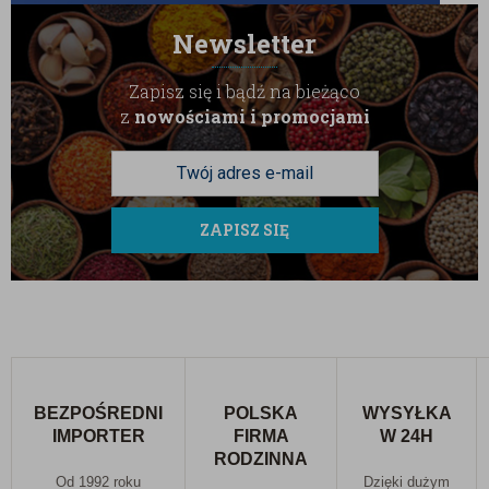
Newsletter
Zapisz się i bądź na bieżąco
z
nowościami i promocjami
ZAPISZ SIĘ
BEZPOŚREDNI
POLSKA
WYSYŁKA
IMPORTER
FIRMA
W 24H
RODZINNA
Od 1992 roku
Dzięki dużym