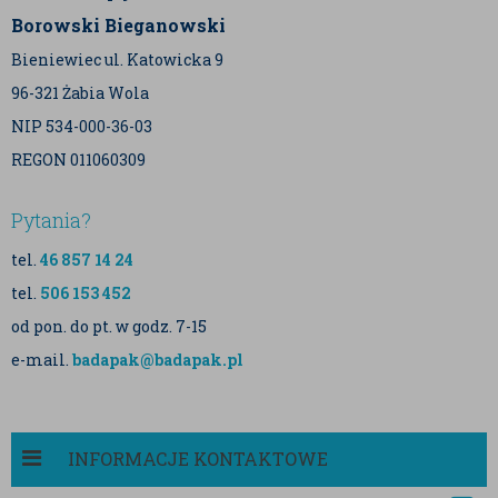
Borowski Bieganowski
Bieniewiec ul. Katowicka 9
96-321 Żabia Wola
NIP 534-000-36-03
REGON 011060309
Pytania?
tel.
46 857 14 24
tel.
506 153 452
od pon. do pt. w godz. 7-15
e-mail.
badapak@badapak.pl
INFORMACJE KONTAKTOWE