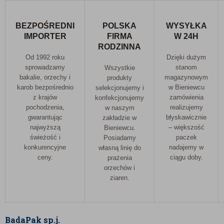
BEZPOŚREDNI
POLSKA
WYSYŁKA
IMPORTER
FIRMA
W 24H
RODZINNA
Od 1992 roku
Dzięki dużym
sprowadzamy
stanom
Wszystkie
bakalie, orzechy i
magazynowym
produkty
karob bezpośrednio
w Bieniewcu
selekcjonujemy i
z krajów
zamówienia
konfekcjonujemy
pochodzenia,
realizujemy
w naszym
gwarantując
błyskawicznie
zakładzie w
najwyższą
– większość
Bieniewcu.
świeżość i
paczek
Posiadamy
konkurencyjne
nadajemy w
własną linię do
ceny.
ciągu doby.
prażenia
orzechów i
ziaren.
BadaPak sp.j.