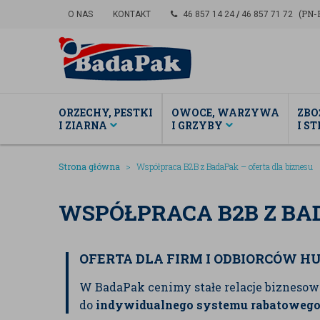
(PN-P
O NAS
KONTAKT
46 857 14 24
/
46 857 71 72
ORZECHY, PESTKI
OWOCE, WARZYWA
ZBO
I ZIARNA
I GRZYBY
I S
Strona główna
Współpraca B2B z BadaPak – oferta dla biznesu
WSPÓŁPRACA B2B Z BA
OFERTA DLA FIRM I ODBIORCÓW 
W BadaPak cenimy stałe relacje biznesowe
do
indywidualnego systemu rabatoweg