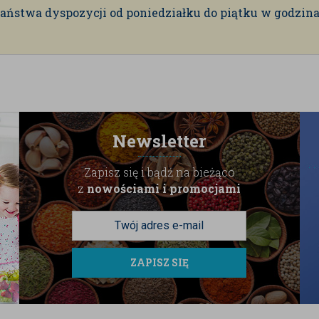
aństwa dyspozycji od poniedziałku do piątku w godzinach
Newsletter
Zapisz się i bądź na bieżąco
z
nowościami i promocjami
ZAPISZ SIĘ