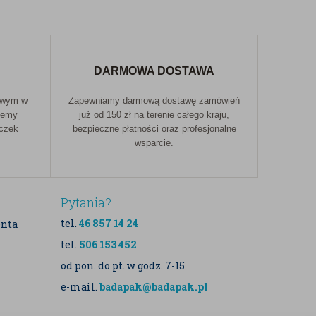
DARMOWA DOSTAWA
owym w
Zapewniamy darmową dostawę zamówień
jemy
już od 150 zł na terenie całego kraju,
aczek
bezpieczne płatności oraz profesjonalne
wsparcie.
Pytania?
tel.
46 857 14 24
enta
tel.
506 153 452
od pon. do pt. w godz. 7-15
e-mail.
badapak@badapak.pl