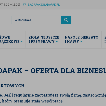
T 7:00 – 15:00)
BADAPAK@BADAPAK.PL
ŻOWE
ZIOŁA, TŁUSZCZE
NAPOJE, HERBATY
TRĄCZKOWE
I PRZYPRAWY
I KAWY
DAPAK – OFERTA DLA BIZNES
HURTOWYCH
. Jeśli regularnie zaopatrujesz swoją firmę, gastronom
o
, który premiuje stałą współpracę.