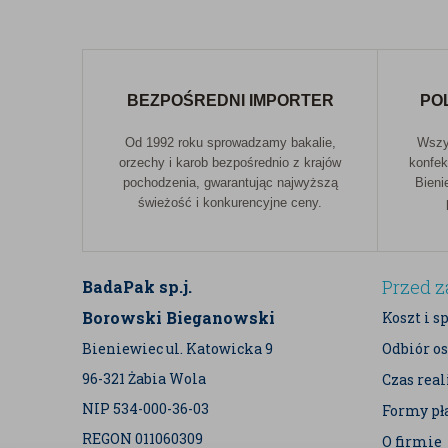
BEZPOŚREDNI IMPORTER
PO
Od 1992 roku sprowadzamy bakalie,
Wszys
orzechy i karob bezpośrednio z krajów
konfek
pochodzenia, gwarantując najwyższą
Bieni
świeżość i konkurencyjne ceny.
Przed 
BadaPak sp.j.
Borowski Bieganowski
Koszt i s
Bieniewiec ul. Katowicka 9
Odbiór os
96-321 Żabia Wola
Czas rea
NIP 534-000-36-03
Formy pł
REGON 011060309
O firmie