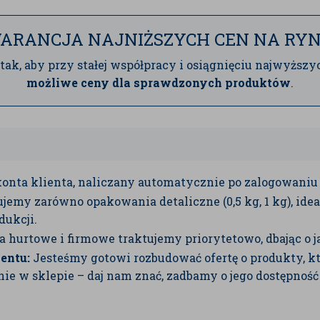
ARANCJA NAJNIŻSZYCH CEN NA RY
tak, aby przy stałej współpracy i osiągnięciu najwyż
możliwe ceny dla sprawdzonych produktów
.
onta klienta, naliczany automatycznie po zalogowaniu 
jemy zarówno opakowania detaliczne (0,5 kg, 1 kg), ideal
dukcji.
hurtowe i firmowe traktujemy priorytetowo, dbając o j
entu:
Jesteśmy gotowi rozbudować ofertę o produkty, któ
ie w sklepie – daj nam znać, zadbamy o jego dostępność 