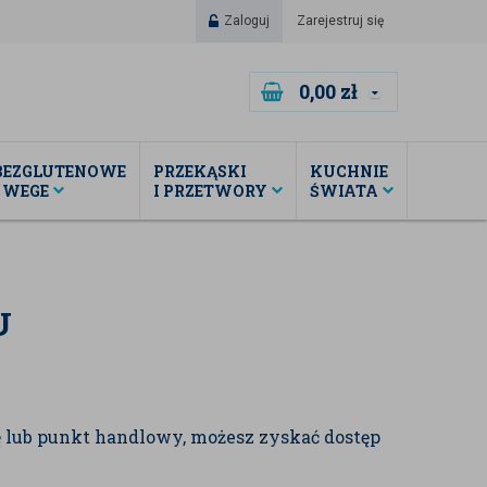
Zaloguj
Zarejestruj się
0,00
zł
BEZGLUTENOWE
PRZEKĄSKI
KUCHNIE
I WEGE
I PRZETWORY
ŚWIATA
U
ię lub punkt handlowy, możesz zyskać dostęp