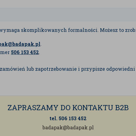
ie wymaga skomplikowanych formalności. Możesz to zrob
pak@badapak.pl
.
umer
506 153 452
.
h zamówień lub zapotrzebowanie i przypisze odpowiedni 
ZAPRASZAMY DO KONTAKTU B2B
tel.
506 153 452
badapak@badapak.pl