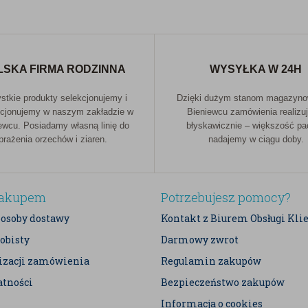
LSKA FIRMA RODZINNA
WYSYŁKA W 24H
tkie produkty selekcjonujemy i
Dzięki dużym stanom magazyn
cjonujemy w naszym zakładzie w
Bieniewcu zamówienia realizu
ewcu. Posiadamy własną linię do
błyskawicznie – większość p
prażenia orzechów i ziaren.
nadajemy w ciągu doby.
zakupem
Potrzebujesz pomocy?
posoby dostawy
Kontakt z Biurem Obsługi Kli
obisty
Darmowy zwrot
lizacji zamówienia
Regulamin zakupów
atności
Bezpieczeństwo zakupów
Informacja o cookies