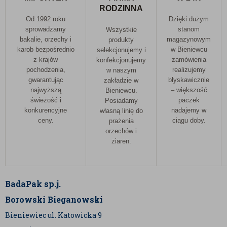
RODZINNA
Od 1992 roku
Dzięki dużym
sprowadzamy
stanom
Wszystkie
bakalie, orzechy i
magazynowym
produkty
karob bezpośrednio
w Bieniewcu
selekcjonujemy i
z krajów
zamówienia
konfekcjonujemy
pochodzenia,
realizujemy
w naszym
gwarantując
błyskawicznie
zakładzie w
najwyższą
– większość
Bieniewcu.
świeżość i
paczek
Posiadamy
konkurencyjne
nadajemy w
własną linię do
ceny.
ciągu doby.
prażenia
orzechów i
ziaren.
BadaPak sp.j.
Borowski Bieganowski
Bieniewiec ul. Katowicka 9