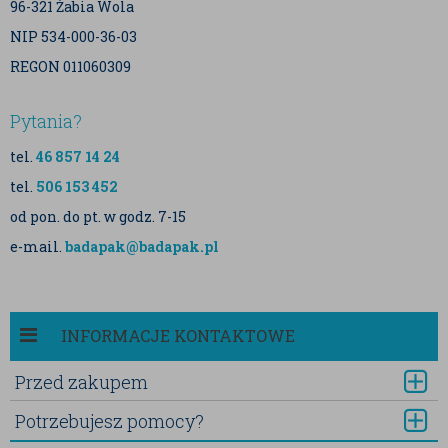
96-321 Żabia Wola
NIP 534-000-36-03
REGON 011060309
Pytania?
tel.
46 857 14 24
tel.
506 153 452
od pon. do pt. w godz. 7-15
e-mail.
badapak@badapak.pl
INFORMACJE KONTAKTOWE
Przed zakupem
Potrzebujesz pomocy?