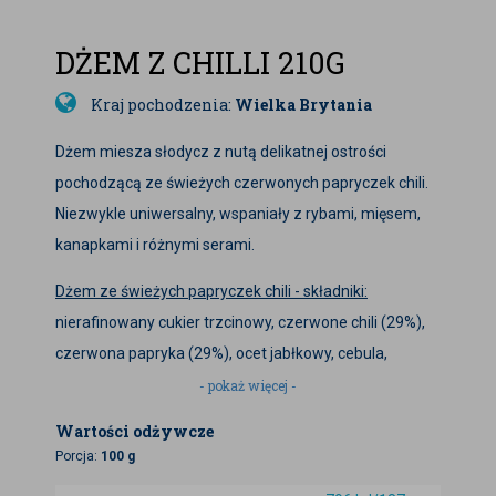
DŻEM Z CHILLI 210G
Kraj pochodzenia:
Wielka Brytania
Dżem miesza słodycz z nutą delikatnej ostrości
pochodzącą ze świeżych czerwonych papryczek chili.
Niezwykle uniwersalny, wspaniały z rybami, mięsem,
kanapkami i różnymi serami.
Dżem ze świeżych papryczek chili - składniki:
nierafinowany cukier trzcinowy, czerwone chili (29%),
czerwona papryka (29%), ocet jabłkowy, cebula,
czosnek, zagęszczony sok cytrynowy, sól morska.
- pokaż więcej -
Wartości odżywcze
Produkt bezglutenowy.
Porcja:
100 g
Po otwarciu przechowywać w lodówce.