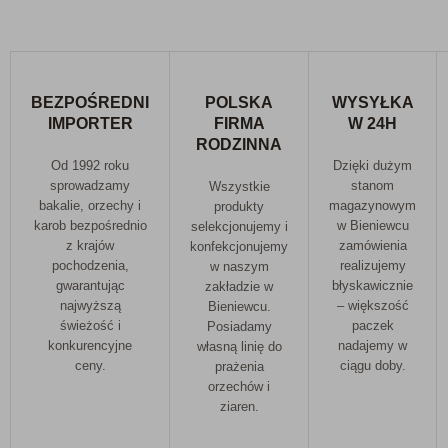
BEZPOŚREDNI
POLSKA
WYSYŁKA
IMPORTER
FIRMA
W 24H
RODZINNA
Od 1992 roku
Dzięki dużym
sprowadzamy
stanom
Wszystkie
bakalie, orzechy i
magazynowym
produkty
karob bezpośrednio
w Bieniewcu
selekcjonujemy i
z krajów
zamówienia
konfekcjonujemy
pochodzenia,
realizujemy
w naszym
gwarantując
błyskawicznie
zakładzie w
najwyższą
– większość
Bieniewcu.
świeżość i
paczek
Posiadamy
konkurencyjne
nadajemy w
własną linię do
ceny.
ciągu doby.
prażenia
orzechów i
ziaren.