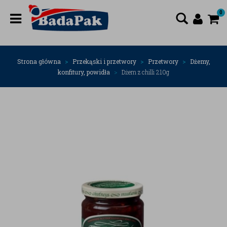
0
Strona główna
Przekąski i przetwory
Przetwory
Dżemy,
konfitury, powidła
Dżem z chilli 210g