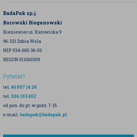
BadaPak sp.j.
Borowski Bieganowski
Bieniewiec ul. Katowicka 9
96-321 Żabia Wola
NIP 534-000-36-03
REGON 011060309
Pytania?
tel.
46 857 14 24
tel.
506 153 452
od pon. do pt. w godz. 7-15
e-mail.
badapak@badapak.pl