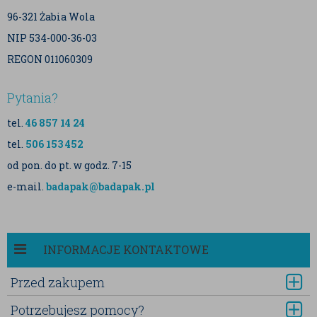
96-321 Żabia Wola
NIP 534-000-36-03
REGON 011060309
Pytania?
tel.
46 857 14 24
tel.
506 153 452
od pon. do pt. w godz. 7-15
e-mail.
badapak@badapak.pl
INFORMACJE KONTAKTOWE
Przed zakupem
Potrzebujesz pomocy?