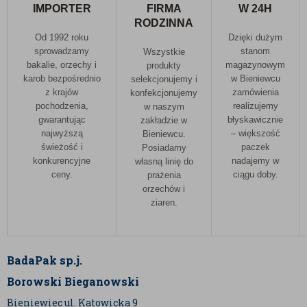
IMPORTER
FIRMA
W 24H
RODZINNA
Od 1992 roku
Dzięki dużym
sprowadzamy
stanom
Wszystkie
bakalie, orzechy i
magazynowym
produkty
karob bezpośrednio
w Bieniewcu
selekcjonujemy i
z krajów
zamówienia
konfekcjonujemy
pochodzenia,
realizujemy
w naszym
gwarantując
błyskawicznie
zakładzie w
najwyższą
– większość
Bieniewcu.
świeżość i
paczek
Posiadamy
konkurencyjne
nadajemy w
własną linię do
ceny.
ciągu doby.
prażenia
orzechów i
ziaren.
BadaPak sp.j.
Borowski Bieganowski
Bieniewiec ul. Katowicka 9