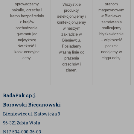
sprowadzamy
stanom
Wszystkie
bakalie, orzechy i
magazynowym
produkty
karob bezpośrednio
w Bieniewcu
selekcjonujemy i
z krajów
zamówienia
konfekcjonujemy
pochodzenia,
realizujemy
w naszym
gwarantując
błyskawicznie
zakładzie w
najwyższą
– większość
Bieniewcu.
świeżość i
paczek
Posiadamy
konkurencyjne
nadajemy w
własną linię do
ceny.
ciągu doby.
prażenia
orzechów i
ziaren.
BadaPak sp.j.
Borowski Bieganowski
Bieniewiec ul. Katowicka 9
96-321 Żabia Wola
NIP 534-000-36-03