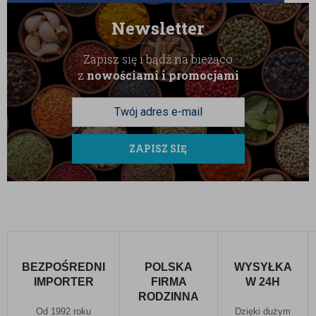
Newsletter
Zapisz się i bądź na bieżąco
z
nowościami i promocjami
ZAPISZ SIĘ
BEZPOŚREDNI
POLSKA
WYSYŁKA
IMPORTER
FIRMA
W 24H
RODZINNA
Od 1992 roku
Dzięki dużym