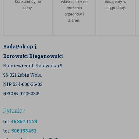
konkurencyjne
nadajemy w
własną linię do
ceny.
ciągu doby.
prażenia
orzechów i
ziaren.
BadaPak sp.j.
Borowski Bieganowski
Bieniewiec ul. Katowicka 9
96-321 Żabia Wola
NIP 534-000-36-03
REGON 011060309
Pytania?
tel.
46 857 14 24
tel.
506 153 452