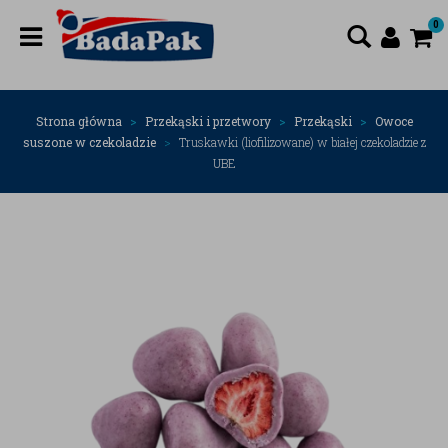
0
Strona główna
Przekąski i przetwory
Przekąski
Owoce
suszone w czekoladzie
Truskawki (liofilizowane) w białej czekoladzie z
UBE