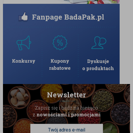
lodowego, aby nadać im nowoczesnego,
luksusowego sznytu.
Dodatek do słodkich śniadań:
Kilka
pokruszonych owoców w czekoladzie
zmieni zwykłą owsiankę w wykwintne
danie.
Produkty BadaPak są starannie selekcjonowane i
pakowane w warunkach gwarantujących ich
maksymalną świeżość. Truskawki liofilizowane w
czekoladzie z Ube chronimy przed wilgocią, aby ich
wnętrze pozostało idealnie chrupiące, a polewa
zachowała swój aksamitny blask. Przekonaj się, jak
smakuje połączenie polskiego ogrodu z egzotyką
Newsletter
Filipin.
Przechowywanie:
Produkt należy przechowywać w
Zapisz się i bądź na bieżąco
z
nowościami i promocjami
suchym i chłodnym miejscu (najlepiej w temperaturze
12-20°C), z dala od bezpośredniego światła
słonecznego, aby uniknąć rozpuszczenia czekolady i