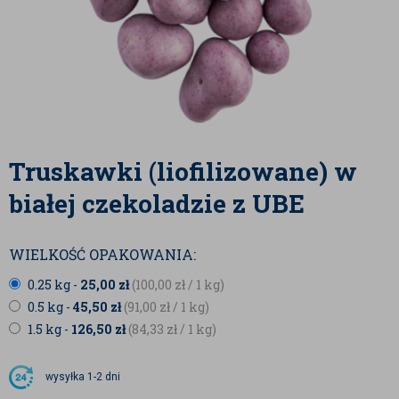
Truskawki (liofilizowane) w
białej czekoladzie z UBE
WIELKOŚĆ OPAKOWANIA:
0.25 kg -
25,00
zł
(100,00
zł
/ 1 kg)
0.5 kg -
45,50
zł
(91,00
zł
/ 1 kg)
1.5 kg -
126,50
zł
(84,33
zł
/ 1 kg)
wysyłka
1-2 dni