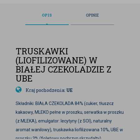
OPIS
OPINIE
TRUSKAWKI
(LIOFILIZOWANE) W
BIAŁEJ CZEKOLADZIE Z
UBE
Kraj pochodzenia:
UE
Składniki: BIAŁA CZEKOLADA 84% (cukier, tłuszcz
kakaowy, MLEKO pełne w proszku, serwatka w proszku
(z MLEKA), emulgator: lecytyny (z SOI), naturalny
aromat wanilowy), truskawka liofilizowana 10%, UBE w
proszku 3% (fioletowy pochrzyn skrzydalty),