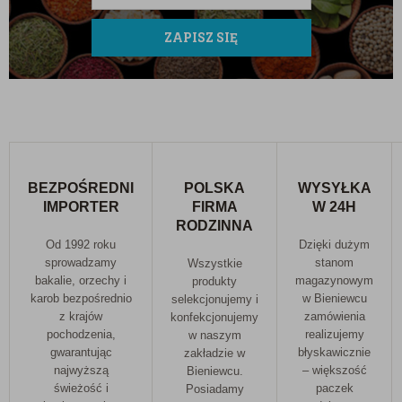
utraty koloru.
ZAPISZ SIĘ
Informacja o alergenach:
W zakładzie są pakowane
również sezam, gorczyca, soja, migdały, orzechy,
produkty zawierające gluten oraz produkty
zawierające SO2 (dwutlenek siarki).
BEZPOŚREDNI
POLSKA
WYSYŁKA
IMPORTER
FIRMA
W 24H
RODZINNA
Od 1992 roku
Dzięki dużym
sprowadzamy
stanom
Wszystkie
bakalie, orzechy i
magazynowym
produkty
karob bezpośrednio
w Bieniewcu
selekcjonujemy i
z krajów
zamówienia
konfekcjonujemy
pochodzenia,
realizujemy
w naszym
gwarantując
błyskawicznie
zakładzie w
najwyższą
– większość
Bieniewcu.
świeżość i
paczek
Posiadamy