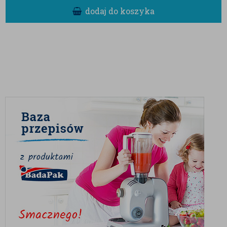
dodaj do koszyka
z jakością. Biała czekolada użyta do produkcji
charakteryzuje się czystym, waniliowym aromatem i
brakiem sztucznych zamienników tłuszczu
kakaowego. Liofilizowana truskawka to z kolei
skarbnica antyoksydantów w skondensowanej formie.
Razem tworzą przekąskę, która nie tylko zaspokaja
ochotę na słodycze, ale również dostarcza naturalnej
przyjemności płynącej z wysokiej jakości składników.
Te fioletowe kuleczki to idealny sposób na chwilę
relaksu, ale ich potencjał jest znacznie większy.
Doskonale sprawdzą się jako:
Ekskluzywny upominek:
Niezwykły
wygląd i egzotyczny skład sprawiają, że jest
to gotowy pomysł na prezent dla bliskiej
osoby.
Dekoracja deserów:
Umieść truskawkę z
Ube na szczycie tortu, bezy czy pucharu