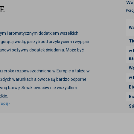
War
E
Porc
Wa
ym i aromatycznym dodatkiem wszelkich
Tł
orącą wodą, parzyć pod przykryciem i wypijać
stanowi pożywny dodatek śniadania. Może być
w 
na
Wę
t szeroko rozpowszechniona w Europie a także w
w 
każdych warunkach a owoce są bardzo odporne
Bł
sywną barwę. Smak owoców nie wszystkim
dkie.
Bi
ięcej -
Só
 również sezam, gorczyca, soja, migdały,
 zawierające SO2 (dwutlenek siarki).
 różnić od aktualnej partii.