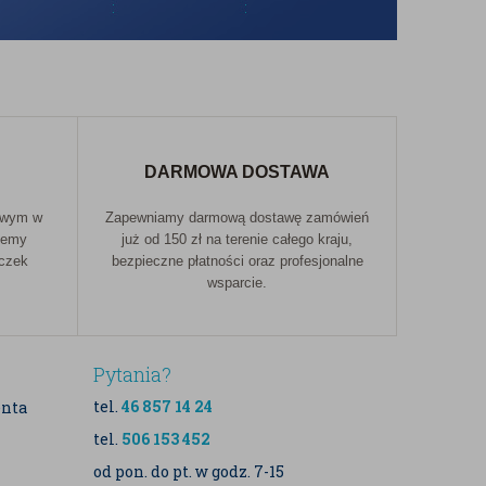
DARMOWA DOSTAWA
owym w
Zapewniamy darmową dostawę zamówień
jemy
już od 150 zł na terenie całego kraju,
aczek
bezpieczne płatności oraz profesjonalne
wsparcie.
Pytania?
tel.
46 857 14 24
enta
tel.
506 153 452
od pon. do pt. w godz. 7-15