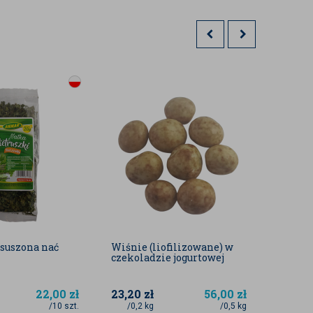
 suszona nać
Wiśnie (liofilizowane) w
Czarna
czekoladzie jogurtowej
kandy
22,00
zł
23,20
zł
56,00
zł
26,80
/10 szt.
/0,2 kg
/0,5 kg
/0,25