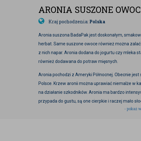
ARONIA SUSZONE OWOC
Kraj pochodzenia:
Polska
Aronia suszona BadaPak jest doskonałym, smakow
herbat. Same suszone owoce również można zalać g
z nich napar. Aronia dodana do jogurtu czy mleka 
również dodawana do potraw mięsnych.
Aronia pochodzi z Ameryki Północnej. Obecnie jes
Polsce. Krzew aronii można uprawiać niemalże w 
na działanie szkodników. Aronia ma bardzo inten
przypada do gustu, są one cierpkie i raczej mało sło
- pokaż w
Informacja o alergenach:
W zakładzie są pakowane
orzechy, produkty zawierające gluten oraz produkty
Zdjęcia produktu są zdjęciami poglądowymi i mogą się