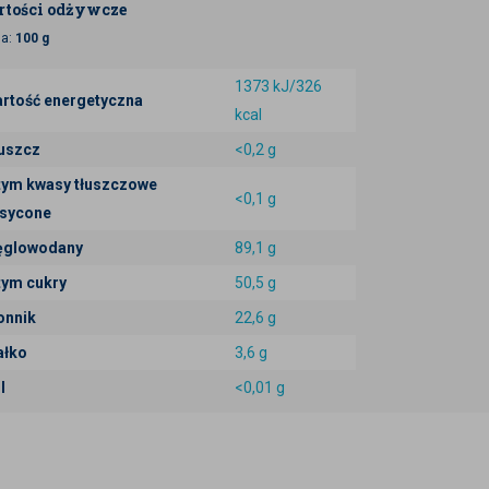
tości odżywcze
ja:
100 g
1373 kJ/326
rtość energetyczna
kcal
uszcz
<0,2 g
tym kwasy tłuszczowe
<0,1 g
sycone
glowodany
89,1 g
tym cukry
50,5 g
onnik
22,6 g
ałko
3,6 g
l
<0,01 g