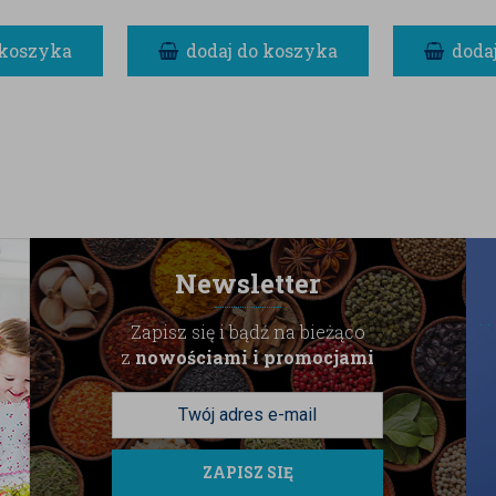
 koszyka
dodaj do koszyka
doda
Newsletter
Zapisz się i bądź na bieżąco
z
nowościami i promocjami
ZAPISZ SIĘ