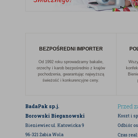
BEZPOŚREDNI IMPORTER
PO
Od 1992 roku sprowadzamy bakalie,
Wszys
orzechy i karob bezpośrednio z krajów
konfek
pochodzenia, gwarantując najwyższą
Bieni
świeżość i konkurencyjne ceny.
Przed 
BadaPak sp.j.
Borowski Bieganowski
Koszt i s
Bieniewiec ul. Katowicka 9
Odbiór os
96-321 Żabia Wola
Czas rea