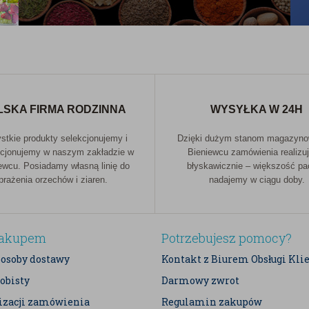
LSKA FIRMA RODZINNA
WYSYŁKA W 24H
tkie produkty selekcjonujemy i
Dzięki dużym stanom magazyn
cjonujemy w naszym zakładzie w
Bieniewcu zamówienia realizu
ewcu. Posiadamy własną linię do
błyskawicznie – większość p
prażenia orzechów i ziaren.
nadajemy w ciągu doby.
zakupem
Potrzebujesz pomocy?
posoby dostawy
Kontakt z Biurem Obsługi Kli
obisty
Darmowy zwrot
lizacji zamówienia
Regulamin zakupów