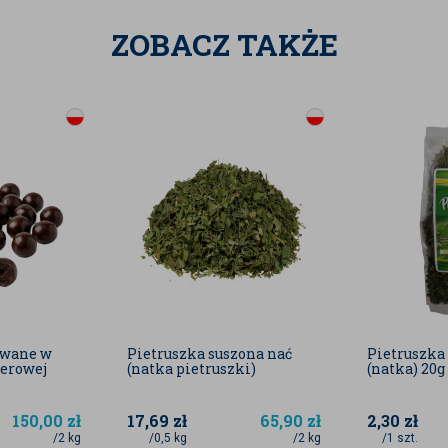
 informacje zawarte na naszym sklepie
ZOBACZ TAKŻE
uktu mogą różnić się nieco, w zależności od
awców, jak również mogą być danymi
owane w
Pietruszka suszona nać
Pietruszka
serowej
(natka pietruszki)
(natka) 20g
150,00
zł
17,69
zł
65,90
zł
2,30
zł
/2 kg
/0,5 kg
/2 kg
/1 szt.