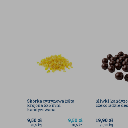
Firma stara się aktualizować na bieżąco wszystkie
www.badapak.pl, jednak dane zawarte w opisie prod
aktualnej partii produktu.
Podane wartości zostały nam dostarczone od dost
literaturowymi.
Skórka cytrynowa żółta
Śliwki kandyz
krojona 6x6 mm
czekoladzie de
kandyzowana
9,50
zł
9,50
zł
19,90
zł
/0,5 kg
/0,5 kg
/0,25 kg