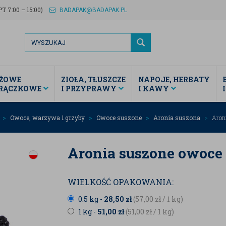
T 7:00 – 15:00)
BADAPAK@BADAPAK.PL
ŻOWE
ZIOŁA, TŁUSZCZE
NAPOJE, HERBATY
TRĄCZKOWE
I PRZYPRAWY
I KAWY
Owoce, warzywa i grzyby
Owoce suszone
Aronia suszona
Aroni
Aronia suszone owoce
WIELKOŚĆ OPAKOWANIA:
0.5 kg -
28,50
zł
(57,00
zł
/ 1 kg)
1 kg -
51,00
zł
(51,00
zł
/ 1 kg)