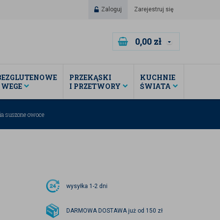
Zaloguj
Zarejestruj się
0,00
zł
BEZGLUTENOWE
PRZEKĄSKI
KUCHNIE
I WEGE
I PRZETWORY
ŚWIATA
a suszone owoce
wysyłka
1-2 dni
DARMOWA DOSTAWA już od 150 zł