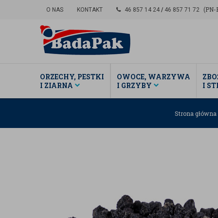
(PN-P
O NAS
KONTAKT
46 857 14 24
/
46 857 71 72
ORZECHY, PESTKI
OWOCE, WARZYWA
ZBO
I ZIARNA
I GRZYBY
I S
Strona główna