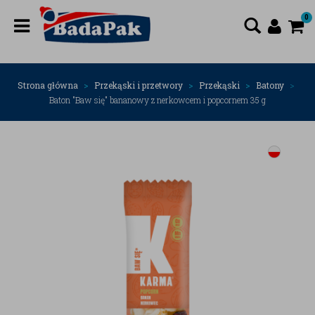
0
Strona główna
Przekąski i przetwory
Przekąski
Batony
Baton "Baw się" bananowy z nerkowcem i popcornem 35 g