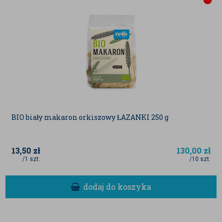
BIO biały makaron orkiszowy ŁAZANKI 250 g
13,50
zł
130,00
zł
/1 szt.
/10 szt.
dodaj do koszyka