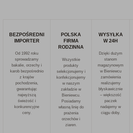
BEZPOŚREDNI
POLSKA
WYSYŁKA
IMPORTER
FIRMA
W 24H
RODZINNA
Od 1992 roku
Dzięki dużym
sprowadzamy
stanom
Wszystkie
bakalie, orzechy i
magazynowym
produkty
karob bezpośrednio
w Bieniewcu
selekcjonujemy i
z krajów
zamówienia
konfekcjonujemy
pochodzenia,
realizujemy
w naszym
gwarantując
błyskawicznie
zakładzie w
najwyższą
– większość
Bieniewcu.
świeżość i
paczek
Posiadamy
konkurencyjne
nadajemy w
własną linię do
ceny.
ciągu doby.
prażenia
orzechów i
ziaren.