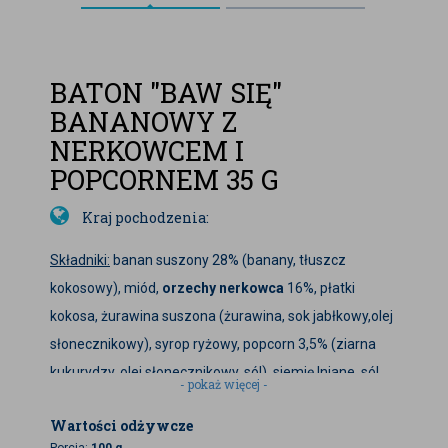
BATON "BAW SIĘ"
BANANOWY Z
NERKOWCEM I
POPCORNEM 35 G
Kraj pochodzenia:
Składniki:
banan suszony 28% (banany, tłuszcz
kokosowy), miód,
orzechy nerkowca
16%
, płatki
kokosa, żurawina suszona (żurawina, sok jabłkowy,olej
słonecznikowy), syrop ryżowy, popcorn 3,5% (ziarna
kukurydzy, olej słonecznikowy, sól), siemię lniane, sól
- pokaż więcej -
Baton "Baw się" dzięki zawartości miedzi pomaga w
Wartości odżywcze
prawidłowym funkcjonowaniu układu nerwowego, a
Porcja:
100 g