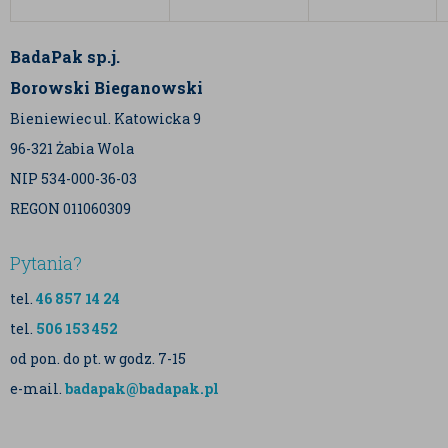
BadaPak sp.j.
Borowski Bieganowski
Bieniewiec ul. Katowicka 9
96-321 Żabia Wola
NIP 534-000-36-03
REGON 011060309
Pytania?
tel.
46 857 14 24
tel.
506 153 452
od pon. do pt. w godz. 7-15
e-mail.
badapak@badapak.pl