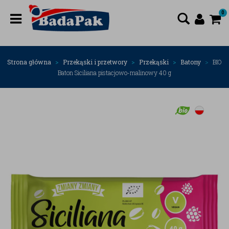
0
Strona główna
Przekąski i przetwory
Przekąski
Batony
BIO
Baton Siciliana pistacjowo-malinowy 40 g