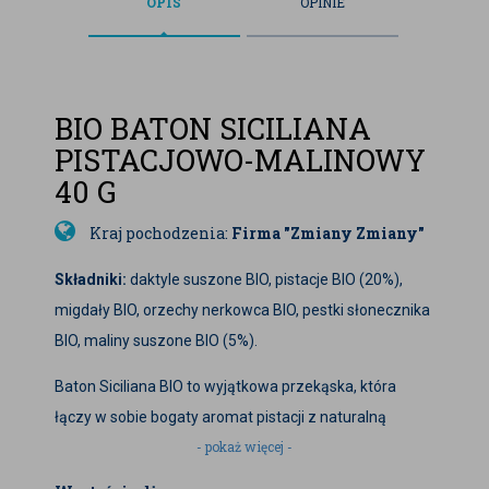
OPIS
OPINIE
BIO BATON SICILIANA
PISTACJOWO-MALINOWY
40 G
Kraj pochodzenia:
Firma "Zmiany Zmiany"
Składniki:
daktyle suszone BIO, pistacje BIO (20%),
migdały BIO, orzechy nerkowca BIO, pestki słonecznika
BIO, maliny suszone BIO (5%).
Baton Siciliana BIO to wyjątkowa przekąska, która
łączy w sobie bogaty aromat pistacji z naturalną
- pokaż więcej -
kwaskowatością malin. Stworzony z myślą o
miłośnikach zdrowego stylu życia, idealnie sprawdzi się