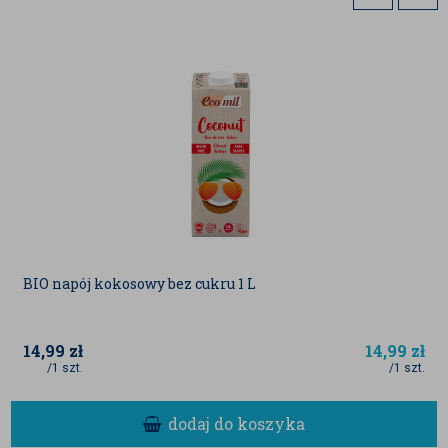
Uwaga: Zdjęcia produktu są poglądowe i mogą różnić
się od aktualnego wyglądu.
Firma
BadaPak
dokłada wszelkich starań, aby
informacje na stronie
www.badapak.pl
były aktualne.
Jednak dane dotyczące produktu mogą ulec zmianie w
zależności od partii.
Podane wartości odżywcze pochodzą od dostawców
lub z literatury fachowej.
BIO napój kokosowy bez cukru 1 L
14,99
zł
14,99
zł
/1 szt.
/1 szt.
dodaj do koszyka