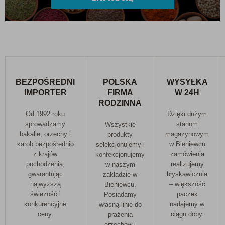
BEZPOŚREDNI
POLSKA
WYSYŁKA
IMPORTER
FIRMA
W 24H
RODZINNA
Od 1992 roku
Dzięki dużym
sprowadzamy
stanom
Wszystkie
bakalie, orzechy i
magazynowym
produkty
karob bezpośrednio
w Bieniewcu
selekcjonujemy i
z krajów
zamówienia
konfekcjonujemy
pochodzenia,
realizujemy
w naszym
gwarantując
błyskawicznie
zakładzie w
najwyższą
– większość
Bieniewcu.
świeżość i
paczek
Posiadamy
konkurencyjne
nadajemy w
własną linię do
ceny.
ciągu doby.
prażenia
orzechów i