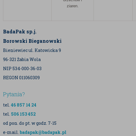
ziaren.
BadaPak sp.j.
Borowski Bieganowski
Bieniewiec ul. Katowicka 9
96-321 Żabia Wola
NIP 534-000-36-03
REGON 011060309
Pytania?
tel.
46 857 14 24
tel.
506 153 452
od pon. do pt. w godz. 7-15
e-mail.
badapak@badapak.pl