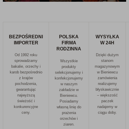
BEZPOŚREDNI
POLSKA
WYSYŁKA
IMPORTER
FIRMA
W 24H
RODZINNA
Od 1992 roku
Dzięki dużym
sprowadzamy
stanom
Wszystkie
bakalie, orzechy i
magazynowym
produkty
karob bezpośrednio
w Bieniewcu
selekcjonujemy i
z krajów
zamówienia
konfekcjonujemy
pochodzenia,
realizujemy
w naszym
gwarantując
błyskawicznie
zakładzie w
najwyższą
– większość
Bieniewcu.
świeżość i
paczek
Posiadamy
konkurencyjne
nadajemy w
własną linię do
ceny.
ciągu doby.
prażenia
orzechów i
ziaren.