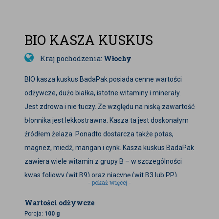
BIO KASZA KUSKUS
Kraj pochodzenia:
Włochy
BIO kasza kuskus BadaPak posiada cenne wartości
odżywcze, dużo białka, istotne witaminy i minerały.
Jest zdrowa i nie tuczy. Ze względu na niską zawartość
błonnika jest lekkostrawna. Kasza ta jest doskonałym
źródłem żelaza. Ponadto dostarcza także potas,
magnez, miedź, mangan i cynk. Kasza kuskus BadaPak
zawiera wiele witamin z grupy B – w szczególności
kwas foliowy (wit B9) oraz niacynę (wit B3 lub PP).
- pokaż więcej -
BIO kasza kuskus BadaPak stanowi doskonałą
Wartości odżywcze
alternatywę dla makaronów, ziemniaków, ryżu czy
Porcja:
100 g