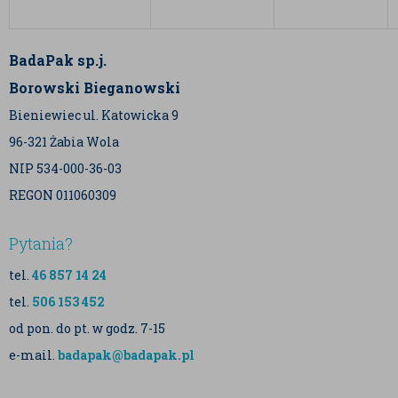
BadaPak sp.j.
Borowski Bieganowski
Bieniewiec ul. Katowicka 9
96-321 Żabia Wola
NIP 534-000-36-03
REGON 011060309
Pytania?
tel.
46 857 14 24
tel.
506 153 452
od pon. do pt. w godz. 7-15
e-mail.
badapak@badapak.pl