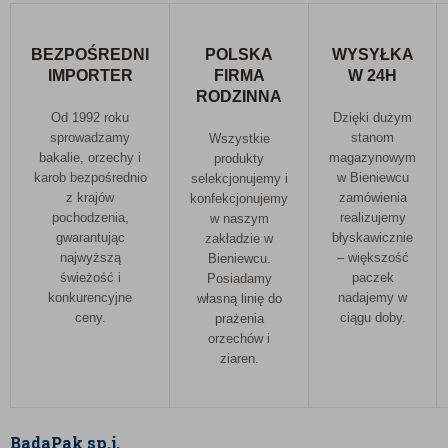
BEZPOŚREDNI
POLSKA
WYSYŁKA
IMPORTER
FIRMA
W 24H
RODZINNA
Od 1992 roku
Dzięki dużym
sprowadzamy
stanom
Wszystkie
bakalie, orzechy i
magazynowym
produkty
karob bezpośrednio
w Bieniewcu
selekcjonujemy i
z krajów
zamówienia
konfekcjonujemy
pochodzenia,
realizujemy
w naszym
gwarantując
błyskawicznie
zakładzie w
najwyższą
– większość
Bieniewcu.
świeżość i
paczek
Posiadamy
konkurencyjne
nadajemy w
własną linię do
ceny.
ciągu doby.
prażenia
orzechów i
ziaren.
BadaPak sp.j.