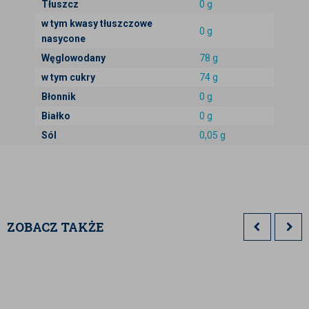
Tłuszcz
0 g
w tym kwasy tłuszczowe
0 g
nasycone
Węglowodany
78 g
w tym cukry
74 g
Błonnik
0 g
Białko
0 g
Sól
0,05 g
ZOBACZ TAKŻE