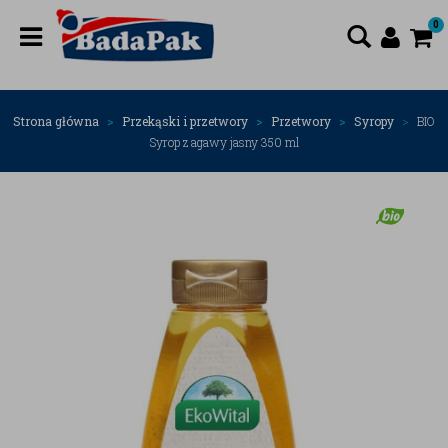
0
Strona główna
Przekąski i przetwory
Przetwory
Syropy
BIO
Syrop z agawy jasny 350 ml