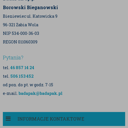
Borowski Bieganowski
Bieniewiec ul. Katowicka 9
96-321 Żabia Wola
NIP 534-000-36-03
REGON 011060309
Pytania?
tel.
46 857 14 24
tel.
506 153 452
od pon. do pt. w godz. 7-15
e-mail.
badapak@badapak.pl
INFORMACJE KONTAKTOWE