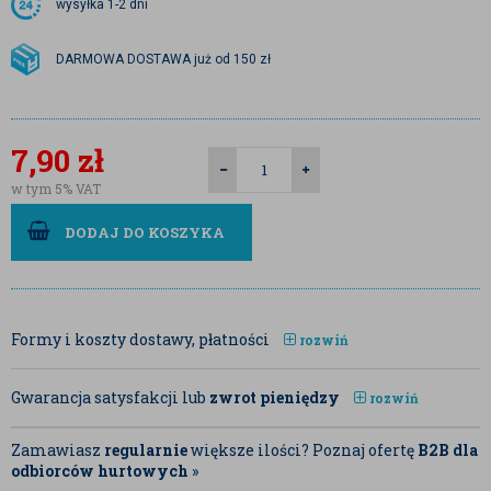
wysyłka
1-2 dni
DARMOWA DOSTAWA już od 150 zł
7,90
zł
w tym 5% VAT
DODAJ DO KOSZYKA
Formy i koszty dostawy, płatności
rozwiń
Gwarancja satysfakcji lub
zwrot pieniędzy
rozwiń
Zamawiasz
regularnie
większe ilości? Poznaj ofertę
B2B dla
odbiorców hurtowych
»