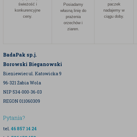
świeżość i
paczek
Posiadamy
konkurencyjne
nadajemy w
własną linię do
ceny.
ciągu doby.
prażenia
orzechów i
ziaren.
BadaPak sp.j.
Borowski Bieganowski
Bieniewiec ul. Katowicka 9
96-321 Żabia Wola
NIP 534-000-36-03
REGON 011060309
Pytania?
tel.
46 857 14 24