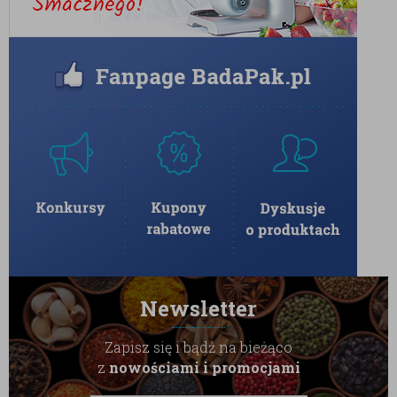
gorącym mlekiem. Aby w pełni wydobyć jego
karmelowy profil, możesz dodać szczyptę cynamonu
lub wanilii. Pamiętaj – karob jest naturalnie słodki, więc
możesz całkowicie zrezygnować z dodawania cukru!
PRZECHOWYWANIE I JAKOŚĆ
Jako
konfekcjoner
, pakujemy nasz karob w szczelne
opakowania, które chronią go przed wilgocią.
Przechowuj produkt w suchym i chłodnym miejscu, aby
zachować jego sypkość i głęboki aromat przez cały
okres użytkowania.
Wybierz Karob BadaPak – postaw na jakość od
Newsletter
sprawdzonego importera i ciesz się smakiem
natury w najlepszym wydaniu!
Zapisz się i bądź na bieżąco
z
nowościami i promocjami