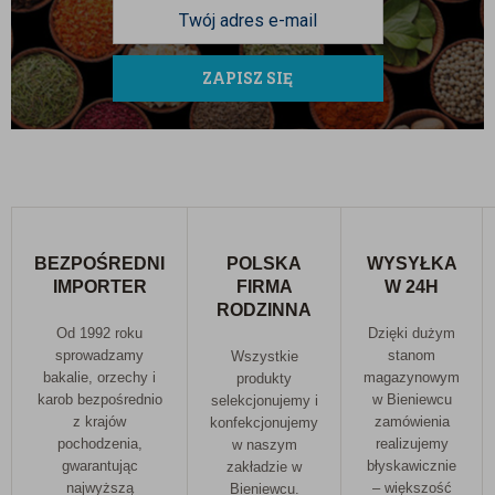
ZAPISZ SIĘ
BEZPOŚREDNI
POLSKA
WYSYŁKA
IMPORTER
FIRMA
W 24H
RODZINNA
Od 1992 roku
Dzięki dużym
sprowadzamy
stanom
Wszystkie
bakalie, orzechy i
magazynowym
produkty
karob bezpośrednio
w Bieniewcu
selekcjonujemy i
z krajów
zamówienia
konfekcjonujemy
pochodzenia,
realizujemy
w naszym
gwarantując
błyskawicznie
zakładzie w
najwyższą
– większość
Bieniewcu.