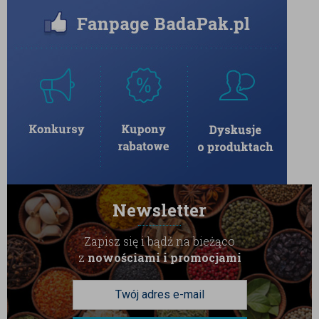
bez zbędnych konserwantów. Dzięki starannemu
procesowi suszenia i szczelnym opakowaniom,
produkt pozostaje świeży, elastyczny i pełen aromatu
przez długi czas. Wybierz Jackfruita XXL i przekonaj
się, jak smakuje prawdziwa egzotyka w najlepszym
wydaniu.
Przechowywanie:
Aby zachować optymalną miękkość
owoców, produkt należy przechowywać w suchym i
chłodnym miejscu, w szczelnie zamkniętym
Newsletter
opakowaniu.
Zapisz się i bądź na bieżąco
z
nowościami i promocjami