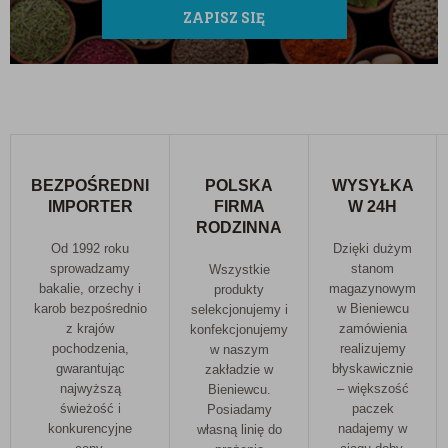
ZAPISZ SIĘ
BEZPOŚREDNI
POLSKA
WYSYŁKA
IMPORTER
FIRMA
W 24H
RODZINNA
Od 1992 roku
Dzięki dużym
sprowadzamy
stanom
Wszystkie
bakalie, orzechy i
magazynowym
produkty
karob bezpośrednio
w Bieniewcu
selekcjonujemy i
z krajów
zamówienia
konfekcjonujemy
pochodzenia,
realizujemy
w naszym
gwarantując
błyskawicznie
zakładzie w
najwyższą
– większość
Bieniewcu.
świeżość i
paczek
Posiadamy
konkurencyjne
nadajemy w
własną linię do