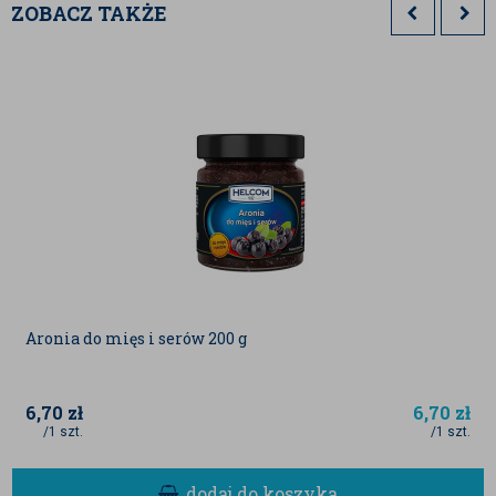
Imponująca tekstura:
Specyficzna
ZOBACZ TAKŻE
włóknistość chlebowca sprawia, że jest on
nazywany "roślinnym mięsem" – w wersji
suszonej to doskonały wybór dla osób
szukających konkretnej, pożywnej
przegryzki.
Egzotyczny aromat:
Smak jackfruita to
intrygujące połączenie nut ananasa,
banana i mango, które przeniesie Twoje
podniebienie prosto do tropików.
Dostępny w BadaPak chlebowiec suszony to nie tylko
uczta dla smaku, ale i wsparcie dla organizmu.
Jackfruit jest ceniony za wysoką zawartość
składników odżywczych, które rzadko występują w tak
skondensowanej formie w popularnych przekąskach:
Aronia do mięs i serów 200 g
Bogactwo błonnika:
Wspomaga
prawidłową pracę układu trawiennego i
zapewnia uczucie sytości na dłużej.
6,70
zł
6,70
zł
Źródło witaminy C i witamin z grupy B:
/1 szt.
/1 szt.
Wspierają odporność oraz układ nerwowy,
pomagając w walce z codziennym
zmęczeniem.
dodaj do koszyka
Potas i magnez:
Ważne minerały dla pracy