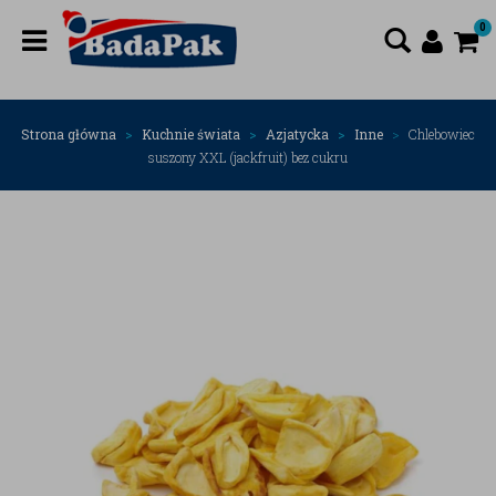
0
Strona główna
Kuchnie świata
Azjatycka
Inne
Chlebowiec
suszony XXL (jackfruit) bez cukru