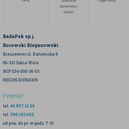
ceny.
ciągu doby.
prażenia
orzechów i
ziaren.
BadaPak sp.j.
Borowski Bieganowski
Bieniewiec ul. Katowicka 9
96-321 Żabia Wola
NIP 534-000-36-03
REGON 011060309
Pytania?
tel.
46 857 14 24
tel.
506 153 452
od pon. do pt. w godz. 7-15