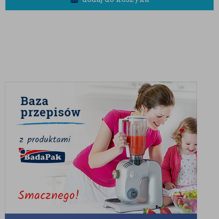
serca i zachowania równowagi
elektrolitowej organizmu.
Choć suszony chlebowiec XXL smakuje najlepiej
wyjadany prosto z opakowania, jego zastosowanie w
kuchni jest znacznie szersze. Możesz pokroić go na
mniejsze kawałki i dodać do porannej
owsianki lub
domowej granoli
, aby nadać im egzotycznego
charakteru. Świetnie komponuje się również jako
składnik deserów, sałatek owocowych czy jogurtów
naturalnych. Dla fanów nieoczywistych smaków,
jackfruit może być ciekawym dodatkiem do dań typu
curry, gdzie po namoczeniu odda swoją słodycz
pikantnym przyprawom.
W BadaPak stawiamy na produkty o prostym składzie.
Nasz chlebowiec suszony XXL to w 99% czysty owoc,
przygotowany tak, aby zachować maksimum smaku