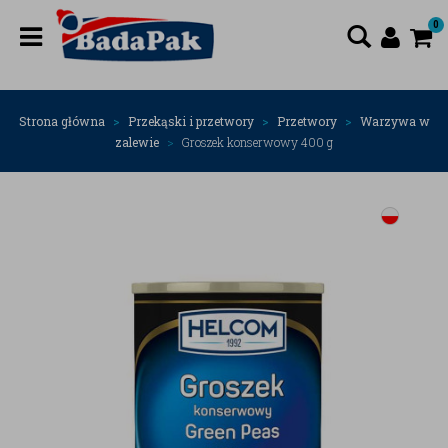
0
Strona główna
Przekąski i przetwory
Przetwory
Warzywa w
zalewie
Groszek konserwowy 400 g