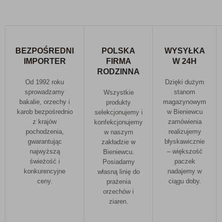
BEZPOŚREDNI
POLSKA
WYSYŁKA
IMPORTER
FIRMA
W 24H
RODZINNA
Od 1992 roku
Dzięki dużym
sprowadzamy
stanom
Wszystkie
bakalie, orzechy i
magazynowym
produkty
karob bezpośrednio
w Bieniewcu
selekcjonujemy i
z krajów
zamówienia
konfekcjonujemy
pochodzenia,
realizujemy
w naszym
gwarantując
błyskawicznie
zakładzie w
najwyższą
– większość
Bieniewcu.
świeżość i
paczek
Posiadamy
konkurencyjne
nadajemy w
własną linię do
ceny.
ciągu doby.
prażenia
orzechów i
ziaren.