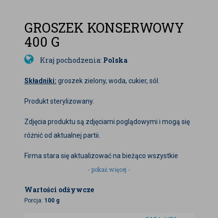
GROSZEK KONSERWOWY
400 G
Kraj pochodzenia:
Polska
Składniki:
groszek zielony, woda, cukier, sól.
Produkt sterylizowany.
Zdjęcia produktu są zdjęciami poglądowymi i mogą się
różnić od aktualnej partii.
Firma stara się aktualizować na bieżąco wszystkie
informacje zawarte na naszym sklepie
- pokaż więcej -
www.badapak.pl, jednak dane zawarte w opisie
Wartości odżywcze
produktu mogą różnić się nieco, w zależności od
Porcja:
100 g
aktualnej partii produktu.