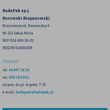
BadaPak sp.j.
Borowski Bieganowski
Bieniewiec ul. Katowicka 9
96-321 Żabia Wola
NIP 534-000-36-03
REGON 011060309
Pytania?
tel.
46 857 14 24
tel.
506 153 452
od pon. do pt. w godz. 7-15
e-mail.
badapak@badapak.pl