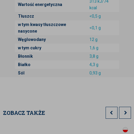
313 kJ/74
Wartość energetyczna
Podane wartości zostały nam dostarczone od
kcal
dostawców, jak również mogą być danymi
Tłuszcz
<0,5 g
literaturowymi.
w tym kwasy tłuszczowe
<0,1 g
nasycone
Węglowodany
12 g
w tym cukry
1,6 g
Błonnik
3,8 g
Białko
4,3 g
Sól
0,93 g
ZOBACZ TAKŻE