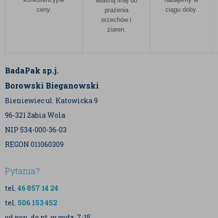
własną linię do
ceny.
ciągu doby.
prażenia
orzechów i
ziaren.
BadaPak sp.j.
Borowski Bieganowski
Bieniewiec ul. Katowicka 9
96-321 Żabia Wola
NIP 534-000-36-03
REGON 011060309
Pytania?
tel.
46 857 14 24
tel.
506 153 452
od pon. do pt. w godz. 7-15