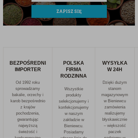
ZAPISZ SIĘ
BEZPOŚREDNI
POLSKA
WYSYŁKA
IMPORTER
FIRMA
W 24H
RODZINNA
Od 1992 roku
Dzięki dużym
sprowadzamy
stanom
Wszystkie
bakalie, orzechy i
magazynowym
produkty
karob bezpośrednio
w Bieniewcu
selekcjonujemy i
z krajów
zamówienia
konfekcjonujemy
pochodzenia,
realizujemy
w naszym
gwarantując
błyskawicznie
zakładzie w
najwyższą
– większość
Bieniewcu.
świeżość i
paczek
Posiadamy
konkurencyjne
nadajemy w