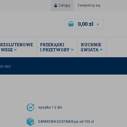
Zaloguj
Zarejestruj się
0,00
zł
BEZGLUTENOWE
PRZEKĄSKI
KUCHNIE
I WEGE
I PRZETWORY
ŚWIATA
n cały
wysyłka
1-2 dni
DARMOWA DOSTAWA już od 150 zł