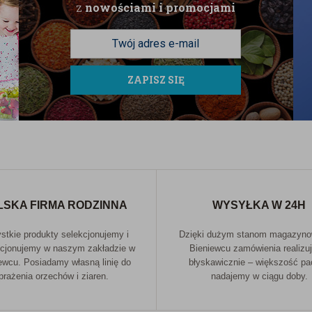
z
nowościami i promocjami
ZAPISZ SIĘ
LSKA FIRMA RODZINNA
WYSYŁKA W 24H
tkie produkty selekcjonujemy i
Dzięki dużym stanom magazyn
cjonujemy w naszym zakładzie w
Bieniewcu zamówienia realizu
ewcu. Posiadamy własną linię do
błyskawicznie – większość p
prażenia orzechów i ziaren.
nadajemy w ciągu doby.