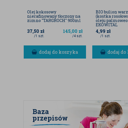
Olej kokosowy
BIO bulion war
nierafinowany tłoczony na
(kostka rosołow
zimno "TARGROCH" 900ml
oleju palmoweo 
EKOWITAL
37,50
zł
145,00
zł
4,99
zł
/1 szt.
/4 szt.
/1 szt.
dodaj do koszyka
dodaj do