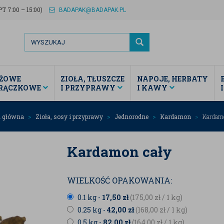
T 7:00 – 15:00)
BADAPAK@BADAPAK.PL
ŻOWE
ZIOŁA, TŁUSZCZE
NAPOJE, HERBATY
TRĄCZKOWE
I PRZYPRAWY
I KAWY
a główna
Zioła, sosy i przyprawy
Jednorodne
Kardamon
Kardamo
Kardamon cały
WIELKOŚĆ OPAKOWANIA:
0.1 kg -
17,50
zł
(175,00
zł
/ 1 kg)
0.25 kg -
42,00
zł
(168,00
zł
/ 1 kg)
0.5 kg -
82,00
zł
(164,00
zł
/ 1 kg)