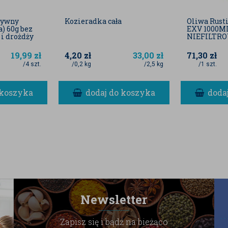
zywny
Kozieradka cała
Oliwa Rust
a) 60g bez
EXV 1000M
i drożdży
NIEFILTR
19,99
zł
4,20
zł
33,00
zł
71,30
zł
/4 szt.
/0,2 kg
/2,5 kg
/1 szt.
 koszyka
dodaj do koszyka
doda
Newsletter
Zapisz się i bądź na bieżąco