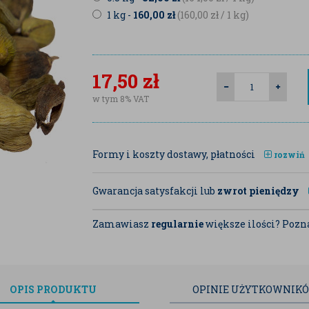
1 kg -
160,00
zł
(160,00
zł
/ 1 kg)
17,50
zł
w tym 8% VAT
Formy i koszty dostawy, płatności
rozwiń
Gwarancja satysfakcji lub
zwrot pieniędzy
Zamawiasz
regularnie
większe ilości? Pozna
OPIS
PRODUKTU
OPINIE
UŻYTKOWNIK