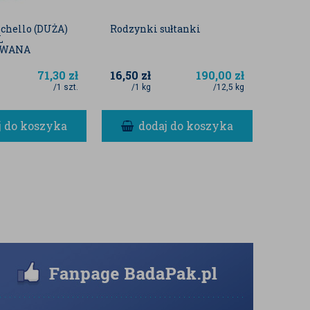
ichello (DUŻA)
Rodzynki sułtanki
Pomido
L
skórk
OWANA
71,30
zł
16,50
zł
190,00
zł
3,99
z
/1 szt.
/1 kg
/12,5 kg
/1 szt
j do koszyka
dodaj do koszyka
d