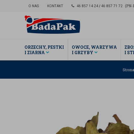
(PN-P
O NAS
KONTAKT
46 857 14 24
/
46 857 71 72
ORZECHY, PESTKI
OWOCE, WARZYWA
ZBO
I ZIARNA
I GRZYBY
I S
Stron