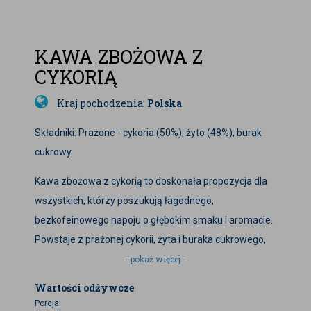
KAWA ZBOŻOWA Z
CYKORIĄ
Kraj pochodzenia:
Polska
Składniki: Prażone - cykoria (50%), żyto (48%), burak
cukrowy
Kawa zbożowa z cykorią to doskonała propozycja dla
wszystkich, którzy poszukują łagodnego,
bezkofeinowego napoju o głębokim smaku i aromacie.
Powstaje z prażonej cykorii, żyta i buraka cukrowego,
co nadaje jej delikatnie słodkawy posmak i lekką nutę
- pokaż więcej -
karmelu. Dzięki naturalnym składnikom mogą ją pić
Wartości odżywcze
zarówno dzieci, kobiety w ciąży i karmiące, jak i osoby z
Porcja: