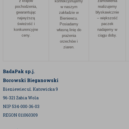
z krajów
zamówienia
konfekcjonujemy
pochodzenia,
realizujemy
w naszym
gwarantując
błyskawicznie
zakładzie w
najwyższą
– większość
Bieniewcu.
świeżość i
paczek
Posiadamy
konkurencyjne
nadajemy w
własną linię do
ceny.
ciągu doby.
prażenia
orzechów i
ziaren.
BadaPak sp.j.
Borowski Bieganowski
Bieniewiec ul. Katowicka 9
96-321 Żabia Wola
NIP 534-000-36-03
REGON 011060309