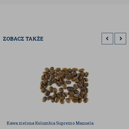
wrażliwym żołądkiem czy nadciśnieniem. To świetna
alternatywa dla klasycznej kawy, która nie obciąża
organizmu i może być spożywana o każdej porze dnia.
Kawa zbożowa z cykorią, jaką poleca nasza hurtownia,
jest bogata w błonnik, oligosacharydy i inulinę, które
ZOBACZ TAKŻE
wspierają prawidłową pracę układu trawiennego,
poprawiają równowagę jelitową i przyczyniają się do
lepszego metabolizmu. Dzięki naturalnemu składowi
jest zdrowa, a także wyjątkowo smaczna – idealna
zarówno do porannego śniadania, jak i jako ciepły,
aromatyczny napój na wieczorny relaks.
Kawa zbożowa z cykorią to doskonały produkt dla
sklepów, kawiarni i herbaciarni, które chcą zaoferować
swoim klientom zdrową i pyszną alternatywę dla
tradycyjnej kawy. Odkryj jej wyjątkowy smak i ciesz się
Kawa zielona Kolumbia Supremo Manuela
naturalnym bogactwem składników każdego dnia!