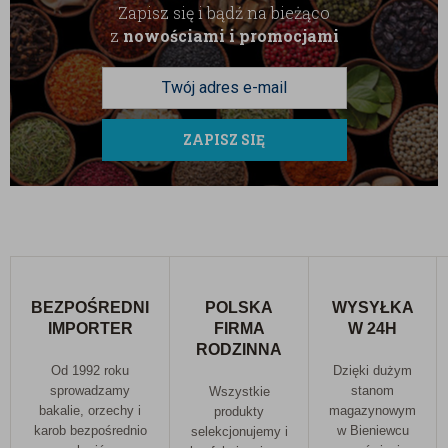
Zapisz się i bądź na bieżąco
z
nowościami i promocjami
ZAPISZ SIĘ
BEZPOŚREDNI
POLSKA
WYSYŁKA
IMPORTER
FIRMA
W 24H
RODZINNA
Od 1992 roku
Dzięki dużym
sprowadzamy
stanom
Wszystkie
bakalie, orzechy i
magazynowym
produkty
karob bezpośrednio
w Bieniewcu
selekcjonujemy i