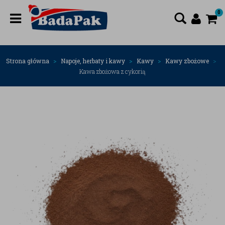
0
Strona główna
Napoje, herbaty i kawy
Kawy
Kawy zbożowe
Kawa zbożowa z cykorią