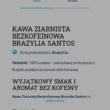
OPIS
OPINIE
KAWA ZIARNISTA
BEZKOFEINOWA
BRAZYLIA SANTOS
Kraj pochodzenia:
Brazylia
Składniki:
100% arabika – ziarna kawy pochodzące z
Brazylii, poddane procesowi dekofeinizacji.
WYJĄTKOWY SMAK I
AROMAT BEZ KOFEINY
Kawa Ziarnista Bezkofeinowa Brazylia Santos
to
- pokaż więcej -
propozycja dla miłośników kawy, którzy chcą cieszyć