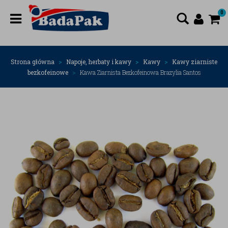
0
Strona główna
Napoje, herbaty i kawy
Kawy
Kawy ziarniste
bezkofeinowe
Kawa Ziarnista Bezkofeinowa Brazylia Santos