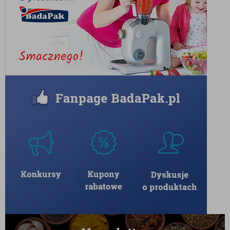
IDEALNA DO RÓŻNYCH
METOD PARZENIA
Kawa Ziarnista Bezkofeinowa Brazylia Santos świetnie
sprawdza się w wielu metodach parzenia, zarówno w
ekspresach ciśnieniowych, kawiarkach, jak i metodach
alternatywnych, takich jak drip czy chemex. Jej
zbalansowany smak sprawia, że może być serwowana
zarówno jako espresso, jak i w formie mlecznych kaw
– cappuccino czy latte.
DLACZEGO WARTO WYBRAĆ
KAWĘ BEZKOFEINOWĄ?
Kawa bezkofeinowa to doskonałe rozwiązanie dla
osób wrażliwych na działanie kofeiny, a także dla tych,
którzy chcą ograniczyć jej spożycie, nie rezygnując