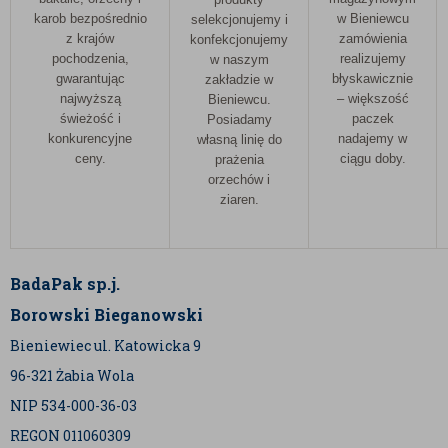
przyjemnemu smakowi i wysokiej jakości. Nazwa
karob bezpośrednio
w Bieniewcu
selekcjonujemy i
pochodzi od portu Santos, skąd od wieków wysyłane
z krajów
zamówienia
konfekcjonujemy
pochodzenia,
realizujemy
w naszym
są transporty brazylijskiej kawy na cały świat. Dziś jest
gwarantując
błyskawicznie
zakładzie w
to synonim jakości i tradycji w świecie kawy.
najwyższą
– większość
Bieniewcu.
świeżość i
paczek
Posiadamy
FAQ – NAJCZĘŚCIEJ
konkurencyjne
nadajemy w
własną linię do
ZADAWANE PYTANIA
ceny.
ciągu doby.
prażenia
orzechów i
Czy kawa bezkofeinowa smakuje tak
ziaren.
samo jak zwykła?
Tak, dzięki nowoczesnym metodom
dekofeinizacji smak pozostaje bardzo
zbliżony do oryginału, a w przypadku
odmiany Santos zachowane są
BadaPak sp.j.
charakterystyczne nuty czekoladowo-
orzechowe.
Borowski Bieganowski
Czy można pić kawę bezkofeinową
wieczorem?
Bieniewiec ul. Katowicka 9
Tak, brak kofeiny sprawia, że nie działa
pobudzająco, dlatego jest idealna do
96-321 Żabia Wola
spożycia w godzinach popołudniowych i
wieczornych.
NIP 534-000-36-03
Jak najlepiej przygotować tę kawę?
Świetnie smakuje zarówno jako espresso,
REGON 011060309