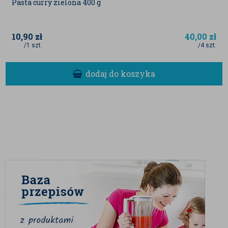
Pasta curry zielona 400 g
10,90
zł
40,00
zł
/1 szt.
/4 szt.
dodaj do koszyka