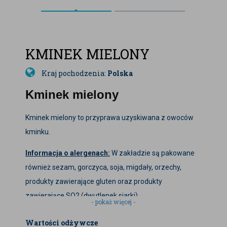
KMINEK MIELONY
Kraj pochodzenia:
Polska
Kminek mielony
Kminek mielony to przyprawa uzyskiwana z owoców
kminku.
Informacja o alergenach:
W zakładzie są pakowane
również sezam, gorczyca, soja, migdały, orzechy,
produkty zawierające gluten oraz produkty
zawierające SO2 (dwutlenek siarki).
- pokaż więcej -
Zdjęcia produktu są zdjęciami poglądowymi i mogą się
Wartości odżywcze