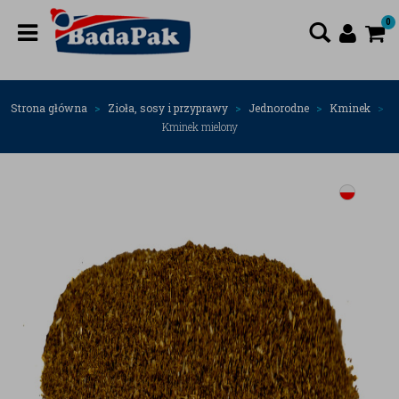
0
Strona główna
Zioła, sosy i przyprawy
Jednorodne
Kminek
Kminek mielony