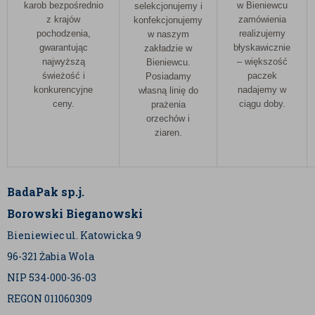
karob bezpośrednio
w Bieniewcu
selekcjonujemy i
z krajów
zamówienia
konfekcjonujemy
pochodzenia,
realizujemy
w naszym
gwarantując
błyskawicznie
zakładzie w
najwyższą
– większość
Bieniewcu.
świeżość i
paczek
Posiadamy
konkurencyjne
nadajemy w
własną linię do
ceny.
ciągu doby.
prażenia
orzechów i
ziaren.
BadaPak sp.j.
Borowski Bieganowski
Bieniewiec ul. Katowicka 9
96-321 Żabia Wola
NIP 534-000-36-03
REGON 011060309