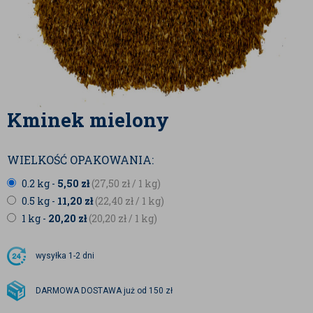
Kminek mielony
WIELKOŚĆ OPAKOWANIA:
0.2 kg -
5,50
zł
(27,50
zł
/ 1 kg)
0.5 kg -
11,20
zł
(22,40
zł
/ 1 kg)
1 kg -
20,20
zł
(20,20
zł
/ 1 kg)
wysyłka
1-2 dni
DARMOWA DOSTAWA już od 150 zł