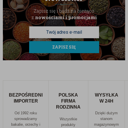
Zapisz się i bądź na bieżąco
z
nowościami i promocjami
ZAPISZ SIĘ
BEZPOŚREDNI
POLSKA
WYSYŁKA
IMPORTER
FIRMA
W 24H
RODZINNA
Od 1992 roku
Dzięki dużym
sprowadzamy
stanom
Wszystkie
bakalie, orzechy i
magazynowym
produkty