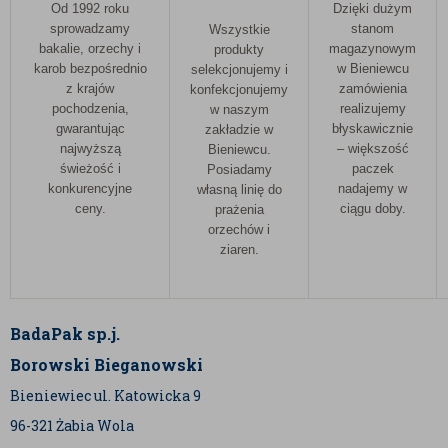
Od 1992 roku
Dzięki dużym
sprowadzamy
stanom
Wszystkie
bakalie, orzechy i
magazynowym
produkty
karob bezpośrednio
w Bieniewcu
selekcjonujemy i
z krajów
zamówienia
konfekcjonujemy
pochodzenia,
realizujemy
w naszym
gwarantując
błyskawicznie
zakładzie w
najwyższą
– większość
Bieniewcu.
świeżość i
paczek
Posiadamy
konkurencyjne
nadajemy w
własną linię do
ceny.
ciągu doby.
prażenia
orzechów i
ziaren.
BadaPak sp.j.
Borowski Bieganowski
Bieniewiec ul. Katowicka 9
96-321 Żabia Wola