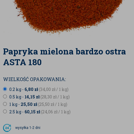
Papryka mielona bardzo ostra
ASTA 180
WIELKOŚĆ OPAKOWANIA:
0.2 kg -
6,80
zł
(34,00
zł
/ 1 kg)
0.5 kg -
14,15
zł
(28,30
zł
/ 1 kg)
1 kg -
25,50
zł
(25,50
zł
/ 1 kg)
2.5 kg -
60,15
zł
(24,06
zł
/ 1 kg)
wysyłka
1-2 dni