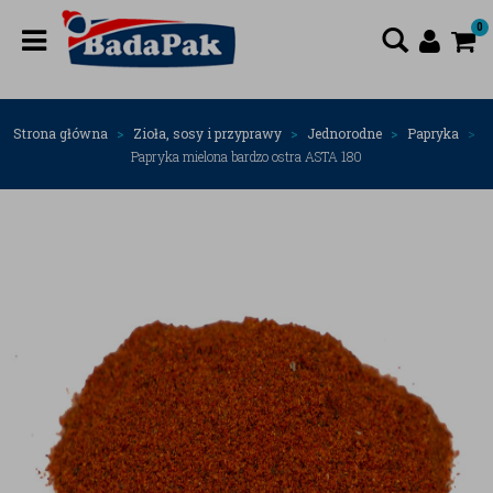
0
Strona główna
Zioła, sosy i przyprawy
Jednorodne
Papryka
Papryka mielona bardzo ostra ASTA 180