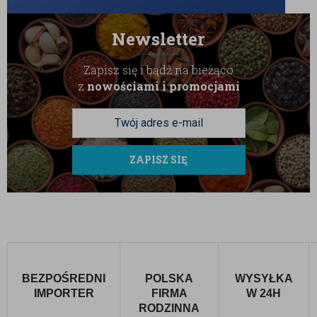
Newsletter
Zapisz się i bądź na bieżąco
z
nowościami i promocjami
ZAPISZ SIĘ
BEZPOŚREDNI
POLSKA
WYSYŁKA
IMPORTER
FIRMA
W 24H
RODZINNA