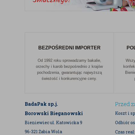
BEZPOŚREDNI IMPORTER
PO
Od 1992 roku sprowadzamy bakalie,
Wszys
orzechy i karob bezpośrednio z krajów
konfek
pochodzenia, gwarantując najwyższą
Bieni
świeżość i konkurencyjne ceny.
Przed 
BadaPak sp.j.
Borowski Bieganowski
Koszt i s
Bieniewiec ul. Katowicka 9
Odbiór os
96-321 Żabia Wola
Czas rea