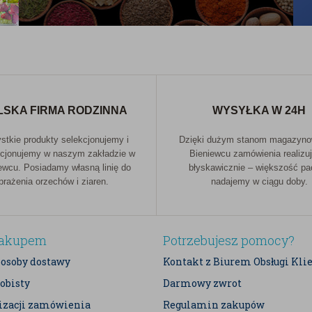
LSKA FIRMA RODZINNA
WYSYŁKA W 24H
tkie produkty selekcjonujemy i
Dzięki dużym stanom magazyn
cjonujemy w naszym zakładzie w
Bieniewcu zamówienia realizu
ewcu. Posiadamy własną linię do
błyskawicznie – większość p
prażenia orzechów i ziaren.
nadajemy w ciągu doby.
zakupem
Potrzebujesz pomocy?
posoby dostawy
Kontakt z Biurem Obsługi Kli
obisty
Darmowy zwrot
lizacji zamówienia
Regulamin zakupów