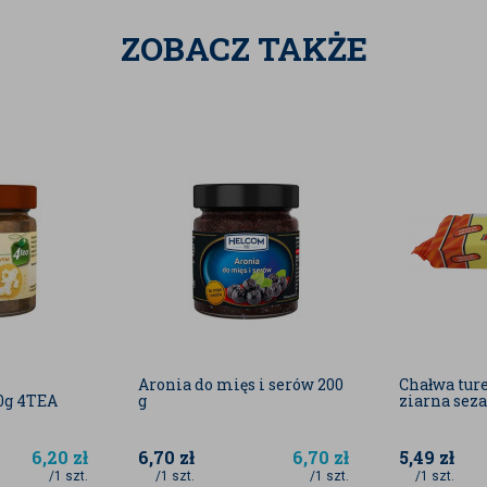
ZOBACZ TAKŻE
Aronia do mięs i serów 200
Chałwa tur
0g 4TEA
g
ziarna sez
6,20
zł
6,70
zł
6,70
zł
5,49
zł
/1 szt.
/1 szt.
/1 szt.
/1 szt.