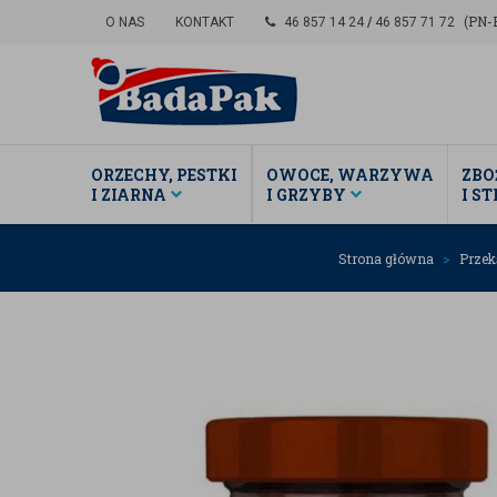
(PN-P
O NAS
KONTAKT
46 857 14 24
/
46 857 71 72
ORZECHY, PESTKI
OWOCE, WARZYWA
ZBO
I ZIARNA
I GRZYBY
I S
Strona główna
Przek