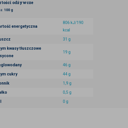
tości odżywcze
ja:
100 g
806 kJ/190
rtość energetyczna
kcal
uszcz
31 g
tym kwasy tłuszczowe
19 g
sycone
glowodany
46 g
tym cukry
44 g
onnik
1,9 g
ałko
0,5 g
l
0 g