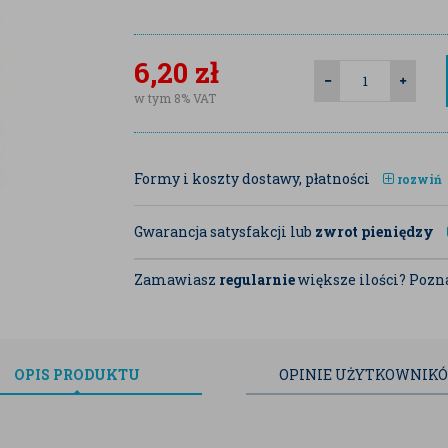
6,20
zł
w tym 8% VAT
Formy i koszty dostawy, płatności
rozwiń
Gwarancja satysfakcji lub
zwrot pieniędzy
Zamawiasz
regularnie
większe ilości? Pozna
OPIS
PRODUKTU
OPINIE
UŻYTKOWNIK