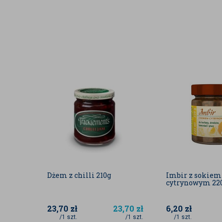
Dżem z chilli 210g
Imbir z sokiem
cytrynowym 22
23,70
zł
23,70
zł
6,20
zł
/1 szt.
/1 szt.
/1 szt.