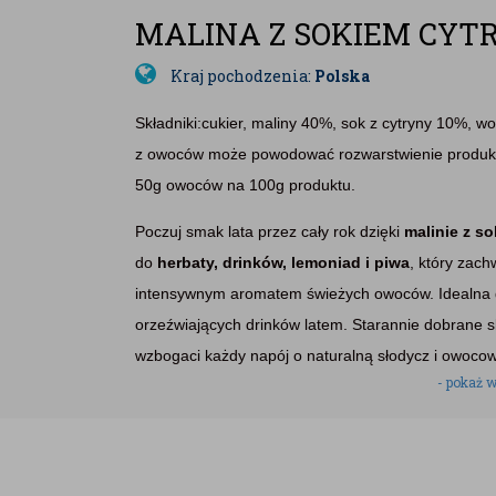
MALINA Z SOKIEM CYT
Kraj pochodzenia:
Polska
Składniki:cukier, maliny 40%, sok z cytryny 10%, w
z owoców może powodować rozwarstwienie produkt
50g owoców na 100g produktu.
Poczuj smak lata przez cały rok dzięki
malinie z s
do
herbaty, drinków, lemoniad i piwa
, który zac
intensywnym aromatem świeżych owoców. Idealna d
orzeźwiających drinków latem. Starannie dobrane s
wzbogaci każdy napój o naturalną słodycz i owoco
- pokaż w
naturalna malina z sokiem cytrynowym,
idealna do herbaty, drinków, lemoniad i piwa,
bez konserwantów i sztucznych barwników,
intensywny, owocowy smak,
pojemność: 225 ml (220 g).