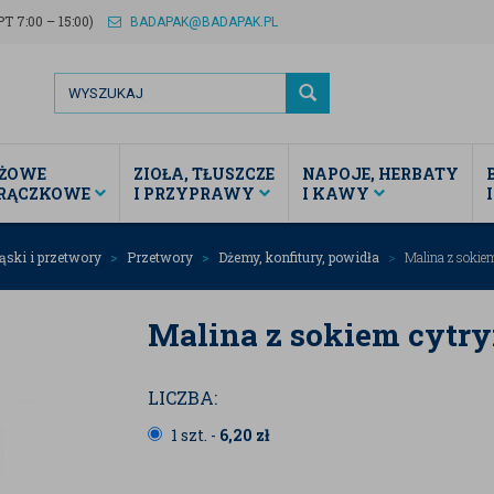
T 7:00 – 15:00)
BADAPAK@BADAPAK.PL
ŻOWE
ZIOŁA, TŁUSZCZE
NAPOJE, HERBATY
TRĄCZKOWE
I PRZYPRAWY
I KAWY
ąski i przetwory
Przetwory
Dżemy, konfitury, powidła
Malina z soki
Malina z sokiem cyt
LICZBA:
1 szt. -
6,20
zł