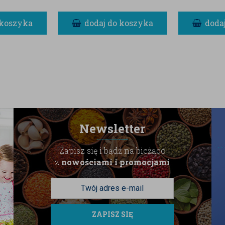
 koszyka
dodaj do koszyka
doda
Newsletter
Zapisz się i bądź na bieżąco
z
nowościami i promocjami
ZAPISZ SIĘ