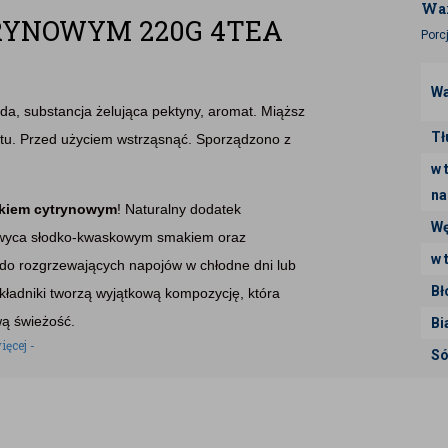
War
RYNOWYM 220G 4TEA
Porc
Wa
oda, substancja żelująca pektyny, aromat. Miąższ
Tł
u. Przed użyciem wstrząsnąć. Sporządzono z
w 
na
okiem cytrynowym
! Naturalny dodatek
Wę
hwyca słodko-kwaskowym smakiem oraz
w 
o rozgrzewających napojów w chłodne dni lub
Bł
kładniki tworzą wyjątkową kompozycję, która
wą świeżość.
Bi
ięcej -
Só