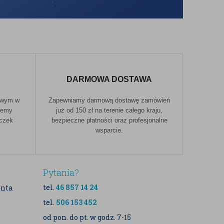
DARMOWA DOSTAWA
owym w
Zapewniamy darmową dostawę zamówień
jemy
już od 150 zł na terenie całego kraju,
aczek
bezpieczne płatności oraz profesjonalne
wsparcie.
Pytania?
tel.
46 857 14 24
enta
tel.
506 153 452
od pon. do pt. w godz. 7-15