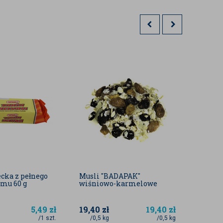
ecka z pełnego
Musli "BADAPAK"
BIO Ci
amu 60 g
wiśniowo-karmelowe
pełnoz
kawałk
5,49
zł
19,40
zł
19,40
zł
11,50
/1 szt.
/0,5 kg
/0,5 kg
/1 sz