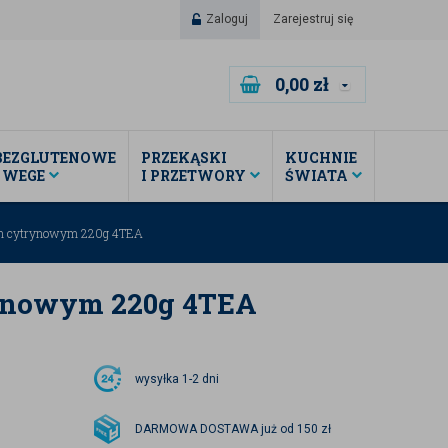
Zaloguj
Zarejestruj się
0,00
zł
BEZGLUTENOWE
PRZEKĄSKI
KUCHNIE
I WEGE
I PRZETWORY
ŚWIATA
em cytrynowym 220g 4TEA
rynowym 220g 4TEA
wysyłka
1-2 dni
DARMOWA DOSTAWA już od 150 zł