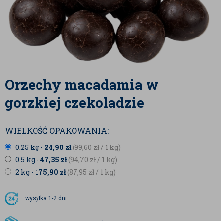
Orzechy macadamia w
gorzkiej czekoladzie
WIELKOŚĆ OPAKOWANIA:
0.25 kg -
24,90
zł
(99,60
zł
/ 1 kg)
0.5 kg -
47,35
zł
(94,70
zł
/ 1 kg)
2 kg -
175,90
zł
(87,95
zł
/ 1 kg)
wysyłka
1-2 dni