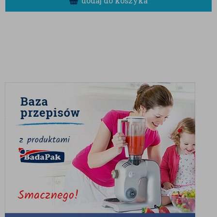
dodaj do koszyka
Gorzka czekolada jest naturalnym źródłem
antyoksydantów (flawonoidów), które pomagają w
walce ze stresem oksydacyjacyjnym, a wysoka
zawartość magnezu błyskawicznie wspiera
koncentrację i poprawia samopoczucie. To rewelacyjna
alternatywa dla tradycyjnych, wysoko przetworzonych
słodyczy.
Te lśniące, czekoladowe kuleczki to idealny sposób na
urozmaicenie codziennej diety i nadanie jej odrobiny
luksusu. Doskonale sprawdzą się jako:
Ekskluzywny poczęstunek:
Wyłożone do
eleganckiej miseczki będą wspaniałą
ozdobą stołu podczas spotkań
towarzyskich i biznesowych.
Dodatek do kawy i alkoholi:
Smak
gorzkiej czekolady i makadamii genialnie
komponuje się z mocnym espresso,
aromatyczną czarną herbatą oraz z
wieczorną szklanką szlachetnego koniaku