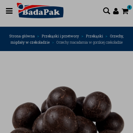
0
Strona główna
Przekąski i przetwory
Przekąski
Orzechy,
migdały w czekoladzie
Orzechy macadamia w gorzkiej czekoladzie