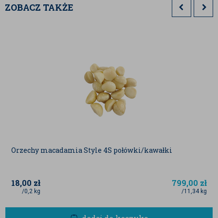
ZOBACZ TAKŻE
BadaPak tworzą przekąskę o unikalnych
właściwościach:
Niezrównana struktura:
Makadamia
wyróżniają się wyjątkowo delikatną,
kruchą i naturalnie maślaną konsystencją,
która doskonale kontrastuje z twardszą
polewą czekoladową.
Zdrowe tłuszcze i minerały:
Są skarbnicą
jedno- i wielonienasyconych kwasów
tłuszczowych wspierających pracę mózgu i
układu krążenia. Dostarczają również
cennych minerałów, takich jak magnez,
żelazo i fosfor.
Wytrawny balans:
Gorzka czekolada
doskonale równoważy naturalną,
delikatną słodycz orzecha, sprawiając, że
Orzechy macadamia Style 4S połówki/kawałki
przekąska nie jest przesłodzona i pozwala
delektować się czystym, głębokim
smakiem.
18,00
zł
799,00
zł
Drażetki z orzechami makadamia w gorzkiej czekodzie
/0,2 kg
/11,34 kg
od BadaPak to nie tylko chwila czystej, zmysłowej
przyjemności, ale również porcja wartościowej energii.