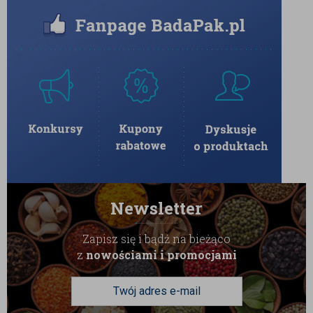
czy lampką wytrawnego czerwnego wina.
Dekoracja premium:
Całe drażetki można
wykorzystać jako nowoczesne i
spektakularne wykończenie tortów, ciast
czy deserów lodowych.
W BadaPak dbamy o najwyższy standard naszych
produktów. Orzechy makadamia przechodzą
rygorystyczną selekcję, a użyta gorzka czekolada
zachwyca tradycyjnym, głębokim aromatem miazgi
kakaowej. Specjalna, delikatna powłoka glazurująca
chroni polewę przed matowieniem, nadając drażetkom
piękny połysk. Całość pakujemy w szczelne, solidne
Newsletter
opakowania, które gwarantują świeżość, idealną
Zapisz się i bądź na bieżąco
chrupkość i pełnię smaku przez długi czas.
z
nowościami i promocjami
Przechowywanie:
Aby zachować idealną strukturę,
chrupkość orzechów oraz nienaganny wygląd i połysk
czekolady, produkt należy przechowywać w suchym i