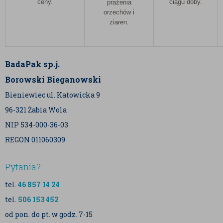
ceny.
ciągu doby.
prażenia
orzechów i
ziaren.
BadaPak sp.j.
Borowski Bieganowski
Bieniewiec ul. Katowicka 9
96-321 Żabia Wola
NIP 534-000-36-03
REGON 011060309
Pytania?
tel.
46 857 14 24
tel.
506 153 452
od pon. do pt. w godz. 7-15