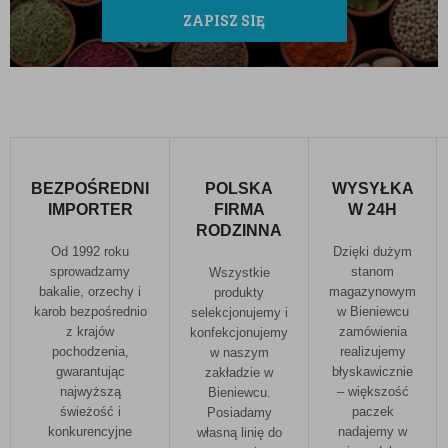
chłodnym miejscu (optymalna temperatura to 12-
ZAPISZ SIĘ
20°C), z dala od bezpośredniego działania promieni
słonecznych.
Informacja o alergenach:
W zakładzie są pakowane
również sezam, gorczyca, soja, migdały, orzechy,
produkty zawierające gluten oraz produkty
BEZPOŚREDNI
POLSKA
WYSYŁKA
zawierające SO2 (dwutlenek siarki).
IMPORTER
FIRMA
W 24H
RODZINNA
Od 1992 roku
Dzięki dużym
sprowadzamy
stanom
Wszystkie
bakalie, orzechy i
magazynowym
produkty
karob bezpośrednio
w Bieniewcu
selekcjonujemy i
z krajów
zamówienia
konfekcjonujemy
pochodzenia,
realizujemy
w naszym
gwarantując
błyskawicznie
zakładzie w
najwyższą
– większość
Bieniewcu.
świeżość i
paczek
Posiadamy
konkurencyjne
nadajemy w
własną linię do