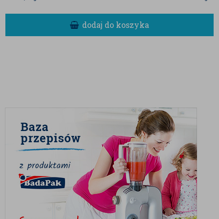
Orzechy pinii to składnik szeroko wykorzystywany w
dodaj do koszyka
kuchni:
Pesto
– kluczowy składnik klasycznego
pesto alla genovese
, nadającego intensywny,
orzechowy smak.
Desery
– świetnie komponują się z
ciastami, lodami i czekoladą.
Sałatki
– dodają chrupkości i wyjątkowego
aromatu sałatkom warzywnym oraz
owocowym.
Dania główne
– często stosowane w
kuchni śródziemnomorskiej, np. w risotto,
makaronach czy daniach mięsnych.
Aby orzechy pinii zachowały świeżość, należy
przechowywać je w
szczelnie zamkniętym
opakowaniu, w chłodnym i suchym miejscu
. Można
także przechowywać je w lodówce, aby uniknąć
jełczenia tłuszczów.
W zakładzie są pakowane również
sezam, gorczyca,