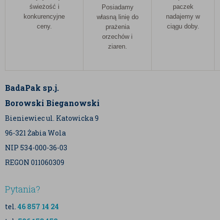
świeżość i
paczek
Posiadamy
konkurencyjne
nadajemy w
własną linię do
ceny.
ciągu doby.
prażenia
orzechów i
ziaren.
BadaPak sp.j.
Borowski Bieganowski
Bieniewiec ul. Katowicka 9
96-321 Żabia Wola
NIP 534-000-36-03
REGON 011060309
Pytania?
tel.
46 857 14 24