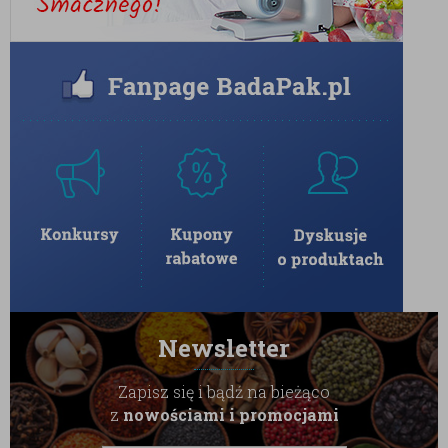
soja, migdały, orzechy, produkty zawierające gluten
oraz produkty zawierające SO₂ (dwutlenek siarki)
.
Zdjęcia produktu są zdjęciami poglądowymi i mogą
różnić się od aktualnej partii.
Podane wartości odżywcze zostały dostarczone przez
dostawców oraz mogą być danymi literaturowymi.
Newsletter
Zapisz się i bądź na bieżąco
z
nowościami i promocjami