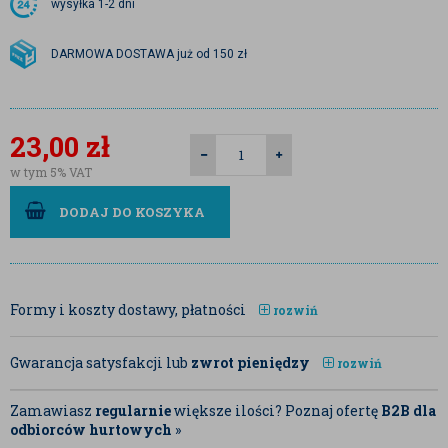
wysyłka
1-2 dni
DARMOWA DOSTAWA już od 150 zł
23,00
zł
w tym 5% VAT
DODAJ DO KOSZYKA
Formy i koszty dostawy, płatności
rozwiń
Gwarancja satysfakcji lub
zwrot pieniędzy
rozwiń
Zamawiasz
regularnie
większe ilości? Poznaj ofertę
B2B dla
odbiorców hurtowych
»