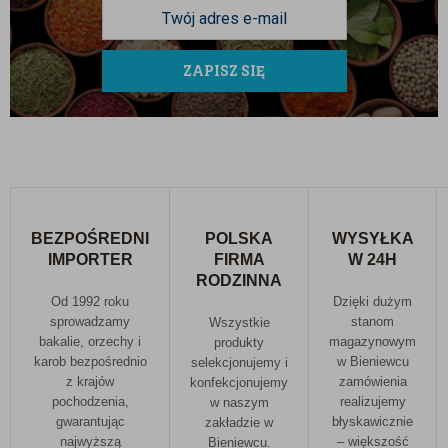
ZAPISZ SIĘ
BEZPOŚREDNI
POLSKA
WYSYŁKA
IMPORTER
FIRMA
W 24H
RODZINNA
Od 1992 roku
Dzięki dużym
sprowadzamy
stanom
Wszystkie
bakalie, orzechy i
magazynowym
produkty
karob bezpośrednio
w Bieniewcu
selekcjonujemy i
z krajów
zamówienia
konfekcjonujemy
pochodzenia,
realizujemy
w naszym
gwarantując
błyskawicznie
zakładzie w
najwyższą
– większość
Bieniewcu.