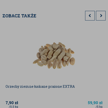
Witaminy
– szczególnie witamina E (silny
antyoksydant) oraz witaminy z grupy B,
wspierające metabolizm i układ nerwowy.
ZOBACZ TAKŻE
Minerały
– takie jak magnez, cynk, żelazo
i fosfor, które odgrywają kluczową rolę w
wielu procesach metabolicznych.
Regularne spożywanie orzechów pinii może przynieść
liczne korzyści dla zdrowia:
Wspierają zdrowie serca
– dzięki
zawartości zdrowych tłuszczów pomagają
regulować poziom cholesterolu.
Poprawiają funkcjonowanie mózgu
–
bogactwo witamin z grupy B wspomaga
koncentrację i pamięć.
Pomagają kontrolować apetyt
– zawarte
w nich kwasy tłuszczowe i błonnik
zwiększają uczucie sytości.
Działają antyoksydacyjnie
– wysoka
Orzechy ziemne łuskane prażone EXTRA
zawartość witaminy E pomaga chronić
komórki przed stresem oksydacyjnym.
Wzmacniają odporność
– dzięki obecności
cynku i magnezu wspierają układ
7,90
zł
59,90
zł
immunologiczny.
/0,5 kg
/5 kg