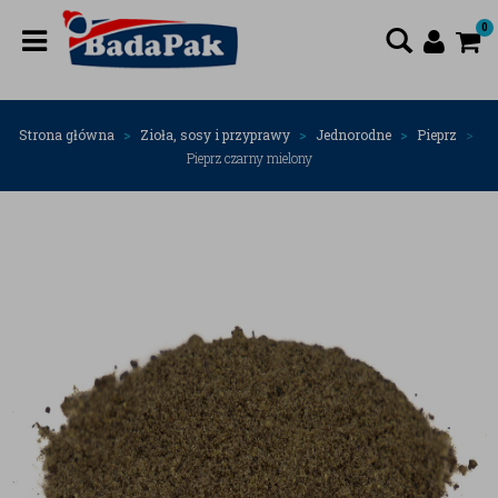
0
Strona główna
Zioła, sosy i przyprawy
Jednorodne
Pieprz
Pieprz czarny mielony