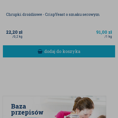
Chrupki drożdżowe - CrispYeast o smaku serowym
22,20
zł
91,00
zł
/0,2 kg
/1 kg
dodaj do koszyka