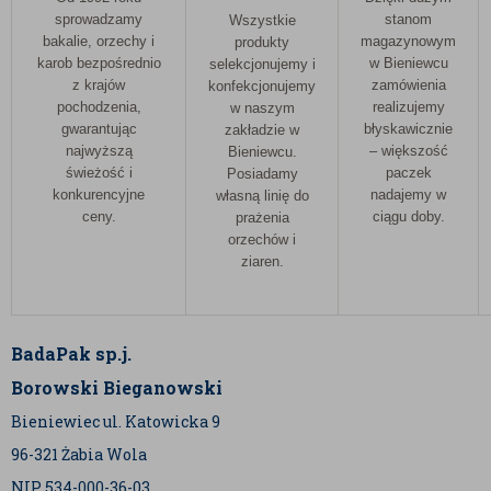
sprowadzamy
stanom
Wszystkie
bakalie, orzechy i
magazynowym
produkty
karob bezpośrednio
w Bieniewcu
selekcjonujemy i
z krajów
zamówienia
konfekcjonujemy
pochodzenia,
realizujemy
w naszym
gwarantując
błyskawicznie
zakładzie w
najwyższą
– większość
Bieniewcu.
świeżość i
paczek
Posiadamy
konkurencyjne
nadajemy w
własną linię do
ceny.
ciągu doby.
prażenia
orzechów i
ziaren.
BadaPak sp.j.
Borowski Bieganowski
Bieniewiec ul. Katowicka 9
96-321 Żabia Wola
NIP 534-000-36-03