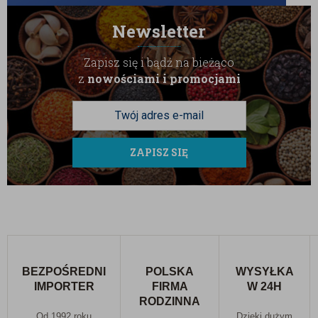
Newsletter
Zapisz się i bądź na bieżąco
z
nowościami i promocjami
ZAPISZ SIĘ
BEZPOŚREDNI
POLSKA
WYSYŁKA
IMPORTER
FIRMA
W 24H
RODZINNA
Od 1992 roku
Dzięki dużym