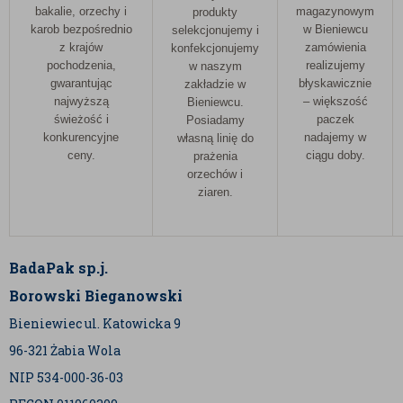
bakalie, orzechy i
magazynowym
produkty
karob bezpośrednio
w Bieniewcu
selekcjonujemy i
z krajów
zamówienia
konfekcjonujemy
pochodzenia,
realizujemy
w naszym
gwarantując
błyskawicznie
zakładzie w
najwyższą
– większość
Bieniewcu.
świeżość i
paczek
Posiadamy
konkurencyjne
nadajemy w
własną linię do
ceny.
ciągu doby.
prażenia
orzechów i
ziaren.
BadaPak sp.j.
Borowski Bieganowski
Bieniewiec ul. Katowicka 9
96-321 Żabia Wola
NIP 534-000-36-03