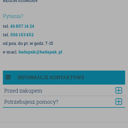
REGON 011060309
Pytania?
tel.
46 857 14 24
tel.
506 153 452
od pon. do pt. w godz. 7-15
e-mail.
badapak@badapak.pl
INFORMACJE KONTAKTOWE
Przed zakupem
Potrzebujesz pomocy?