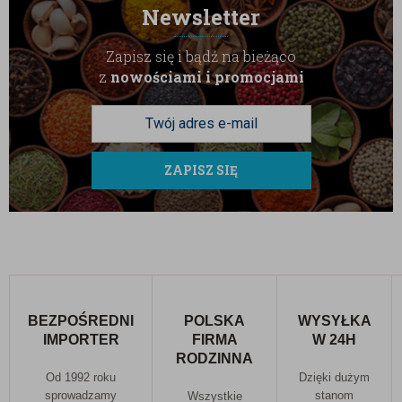
Newsletter
Zapisz się i bądź na bieżąco
z
nowościami i promocjami
ZAPISZ SIĘ
BEZPOŚREDNI
POLSKA
WYSYŁKA
IMPORTER
FIRMA
W 24H
RODZINNA
Od 1992 roku
Dzięki dużym
sprowadzamy
stanom
Wszystkie