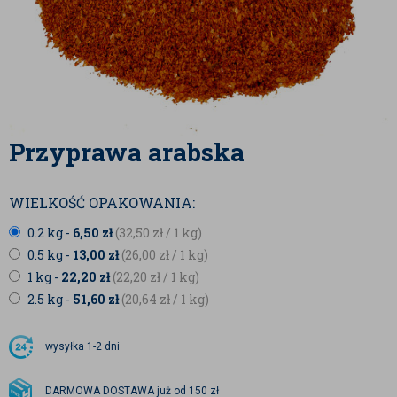
Przyprawa arabska
WIELKOŚĆ OPAKOWANIA:
0.2 kg -
6,50
zł
(32,50
zł
/ 1 kg)
0.5 kg -
13,00
zł
(26,00
zł
/ 1 kg)
1 kg -
22,20
zł
(22,20
zł
/ 1 kg)
2.5 kg -
51,60
zł
(20,64
zł
/ 1 kg)
wysyłka
1-2 dni
DARMOWA DOSTAWA już od 150 zł