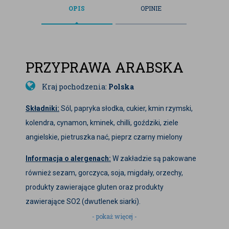
OPIS
OPINIE
PRZYPRAWA ARABSKA
Kraj pochodzenia:
Polska
Składniki:
Sól, papryka słodka, cukier, kmin rzymski,
kolendra, cynamon, kminek, chilli, goździki, ziele
angielskie, pietruszka nać, pieprz czarny mielony
Informacja o alergenach:
W zakładzie są pakowane
również sezam, gorczyca, soja, migdały, orzechy,
produkty zawierające gluten oraz produkty
zawierające SO2 (dwutlenek siarki).
- pokaż więcej -
Zdjęcia produktu są zdjęciami poglądowymi i mogą się