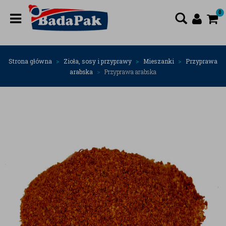
0
Strona główna
Zioła, sosy i przyprawy
Mieszanki
Przyprawa
arabska
Przyprawa arabska