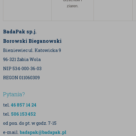
ziaren.
BadaPak sp.j.
Borowski Bieganowski
Bieniewiec ul. Katowicka 9
96-321 Żabia Wola
NIP 534-000-36-03
REGON 011060309
Pytania?
tel.
46 857 14 24
tel.
506 153 452
od pon. do pt. w godz. 7-15
e-mail.
badapak@badapak.pl