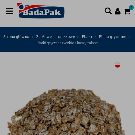
0
Strona główna
Zbożowe i strączkowe
Płatki
Płatki gryczane
Płatki gryczane zwykłe z kaszy palonej