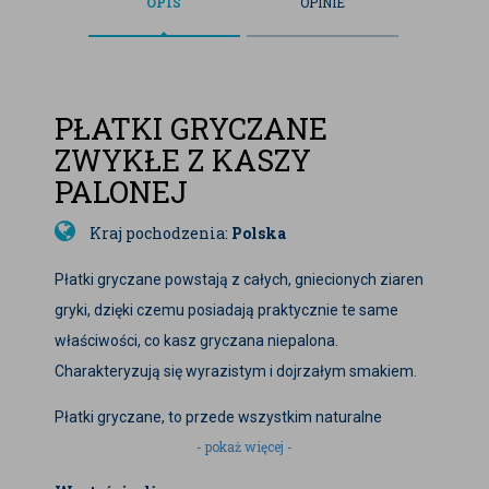
OPIS
OPINIE
PŁATKI GRYCZANE
ZWYKŁE Z KASZY
PALONEJ
Kraj pochodzenia:
Polska
Płatki gryczane powstają z całych, gniecionych ziaren
gryki, dzięki czemu posiadają praktycznie te same
właściwości, co kasz gryczana niepalona.
Charakteryzują się wyrazistym i dojrzałym smakiem.
Płatki gryczane, to przede wszystkim naturalne
- pokaż więcej -
bogactwo składników mineralnych, a dokładniej
magnezu, żelaz, wapnia, siarki, kobaltu, niklu, miedzi,