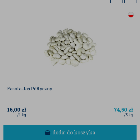
dostawców, jak również mogą być danymi
literaturowymi.
Fasola Jaś Półtyczny
16,00
zł
74,50
zł
/1 kg
/5 kg
dodaj do koszyka