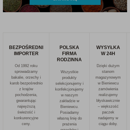
BEZPOŚREDNI
POLSKA
WYSYŁKA
IMPORTER
FIRMA
W 24H
RODZINNA
Od 1992 roku
Dzięki dużym
sprowadzamy
stanom
Wszystkie
bakalie, orzechy i
magazynowym
produkty
karob bezpośrednio
w Bieniewcu
selekcjonujemy i
z krajów
zamówienia
konfekcjonujemy
pochodzenia,
realizujemy
w naszym
gwarantując
błyskawicznie
zakładzie w
najwyższą
– większość
Bieniewcu.
świeżość i
paczek
Posiadamy
konkurencyjne
nadajemy w
własną linię do
ceny.
ciągu doby.
prażenia
orzechów i