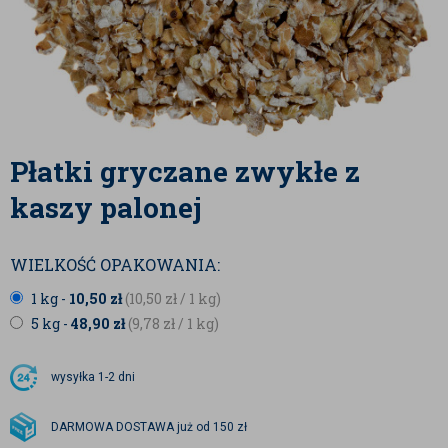
Płatki gryczane zwykłe z
kaszy palonej
WIELKOŚĆ OPAKOWANIA:
1 kg -
10,50
zł
(10,50
zł
/ 1 kg)
5 kg -
48,90
zł
(9,78
zł
/ 1 kg)
wysyłka
1-2 dni
DARMOWA DOSTAWA już od 150 zł