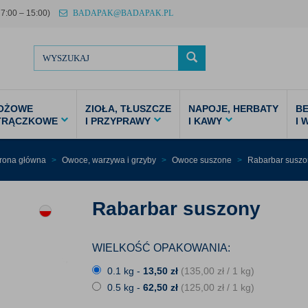
7:00 – 15:00)
BADAPAK@BADAPAK.PL
OŻOWE
ZIOŁA, TŁUSZCZE
NAPOJE, HERBATY
B
STRĄCZKOWE
I PRZYPRAWY
I KAWY
I 
trona główna
Owoce, warzywa i grzyby
Owoce suszone
Rabarbar suszo
Rabarbar suszony
WIELKOŚĆ OPAKOWANIA:
0.1 kg -
13,50
zł
(135,00
zł
/ 1 kg)
0.5 kg -
62,50
zł
(125,00
zł
/ 1 kg)