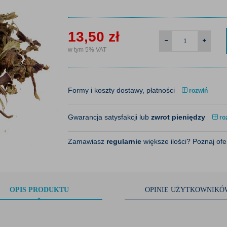
13,50
zł
w tym 5% VAT
Formy i koszty dostawy, płatności
rozwiń
Gwarancja satysfakcji lub
zwrot pieniędzy
ro
Zamawiasz
regularnie
większe ilości? Poznaj of
OPIS
PRODUKTU
OPINIE
UŻYTKOWNIKÓ