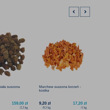
iała suszona
Marchew suszona korzeń -
Skórka
kostka
krojon
159,00
zł
9,20
zł
17,20
zł
3,99
zł
/2,5 kg
/0,5 kg
/1 kg
/0,1 kg