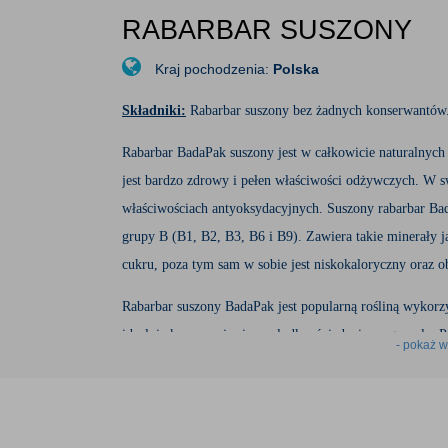
RABARBAR SUSZONY
Kraj pochodzenia:
Polska
Składniki:
Rabarbar suszony bez żadnych konserwantów
Rabarbar BadaPak suszony jest w całkowicie naturalnyc
jest bardzo zdrowy i pełen właściwości odżywczych. W sw
właściwościach antyoksydacyjnych. Suszony rabarbar Ba
grupy B (B1, B2, B3, B6 i B9). Zawiera takie minerały ja
cukru, poza tym sam w sobie jest niskokaloryczny oraz 
Rabarbar suszony BadaPak jest popularną rośliną wykor
idealnie komponuje się ze słodką, śniadaniową granolą. Po
- pokaż w
bułeczek drożdżowych. Dodany do herbaty wzmocni jej s
BadaPak można również dodawać do mięs. Taki smak z pe
Rabarbar to wieloletnia bylina pochodząca z Azji. Posiada