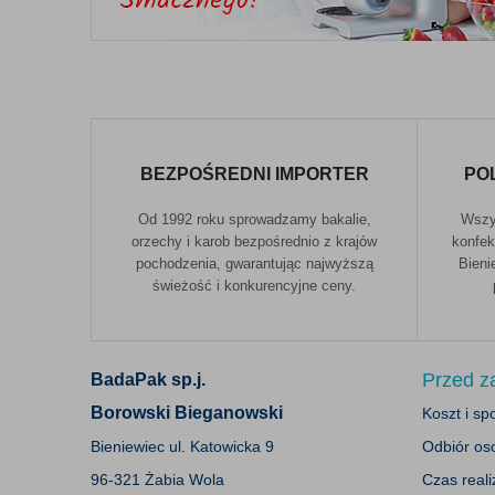
BEZPOŚREDNI IMPORTER
PO
Od 1992 roku sprowadzamy bakalie,
Wszys
orzechy i karob bezpośrednio z krajów
konfek
pochodzenia, gwarantując najwyższą
Bieni
świeżość i konkurencyjne ceny.
Przed 
BadaPak sp.j.
Borowski Bieganowski
Koszt i s
Bieniewiec ul. Katowicka 9
Odbiór oso
96-321 Żabia Wola
Czas reali