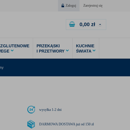
Zaloguj
Zarejestruj się
0,00
zł
EZGLUTENOWE
PRZEKĄSKI
KUCHNIE
WEGE
I PRZETWORY
ŚWIATA
ny
wysyłka
1-2 dni
DARMOWA DOSTAWA już od 150 zł