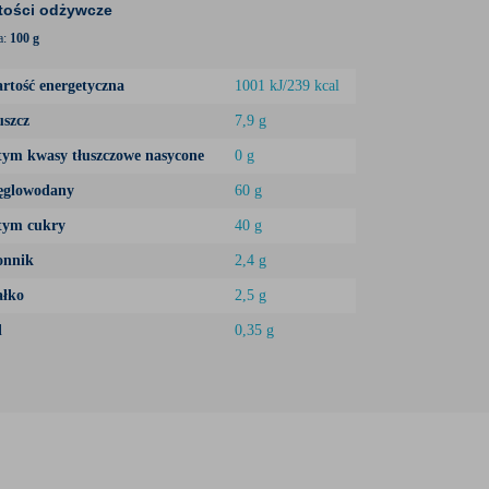
tości odżywcze
a:
100 g
rtość energetyczna
1001 kJ/239 kcal
uszcz
7,9 g
tym kwasy tłuszczowe nasycone
0 g
glowodany
60 g
tym cukry
40 g
onnik
2,4 g
ałko
2,5 g
l
0,35 g