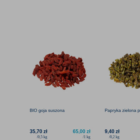
łodygi. To właśnie łodygi używane są w kulinariach a za
do traktowania rabarbaru jako owocu, jednak jest on wa
Informacja o alergenach:
W zakładzie są pakowane równ
produkty zawierające gluten oraz produkty zawierające S
Zdjęcia produktu są zdjęciami poglądowymi i mogą się róż
Firma stara się aktualizować na bieżąco wszystkie infor
jednak dane zawarte w opisie produktu mogą różnić się ni
Podane wartości zostały nam dostarczone od dostawców,
BIO goja suszona
Papryka zielona pł
35,70
zł
65,00
zł
9,40
zł
/0,5 kg
/1 kg
/0,2 kg