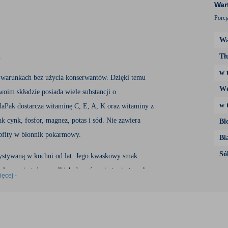
War
Porcj
Wa
.
Tł
w 
h warunkach bez użycia konserwantów. Dzięki temu
Wę
oim składzie posiada wiele substancji o
w 
daPak dostarcza witaminę C, E, A, K oraz witaminy z
k cynk, fosfor, magnez, potas i sód. Nie zawiera
Bł
obfity w błonnik pokarmowy.
Bi
Só
zystywaną w kuchni od lat. Jego kwaskowy smak
lecany jest do wszelkich deserów, ciast, ciasteczek,
ięcej -
mak i doda wspaniałego aromatu. Rabarbar suszony
wnością miło zaskoczy niejedno podniebienie.
 on charakterystyczne duże liście oraz długie i grube