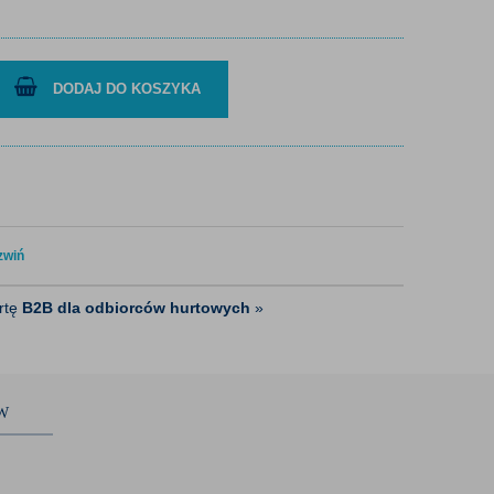
DODAJ DO KOSZYKA
zwiń
ertę
B2B dla odbiorców hurtowych
»
W