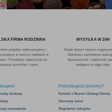
LSKA FIRMA RODZINNA
WYSYŁKA W 24H
tkie produkty selekcjonujemy i
Dzięki dużym stanom magazyn
cjonujemy w naszym zakładzie w
Bieniewcu zamówienia realizu
ewcu. Posiadamy własną linię do
błyskawicznie – większość p
prażenia orzechów i ziaren.
nadajemy w ciągu doby.
zakupem
Potrzebujesz pomocy?
posoby dostawy
Kontakt z Biurem Obsługi Klienta
bisty
Darmowy zwrot
zacji zamówienia
Regulamin zakupów