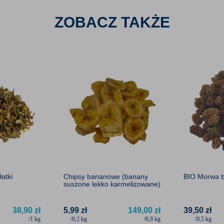
stosowanie ich do kompotu czy deserów przyczaiło nas
ZOBACZ TAKŻE
rzywem.
ież sezam, gorczyca, soja, migdały, orzechy,
O2 (dwutlenek siarki).
nić od aktualnej partii.
macje zawarte na naszym sklepie www.badapak.pl,
eco, w zależności od aktualnej partii produktu.
 jak również mogą być danymi literaturowymi.
atki
Chipsy bananowe (banany
BIO Morwa b
suszone lekko karmelizowane)
38,90
zł
5,99
zł
149,00
zł
39,50
zł
/1 kg
/0,2 kg
/6,8 kg
/0,5 kg