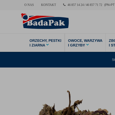
O NAS
KONTAKT
46 857 14 24
/
46 857 71 72
(PN-PT 
ORZECHY, PESTKI
OWOCE, WARZYWA
ZB
I ZIARNA
I GRZYBY
I 
S