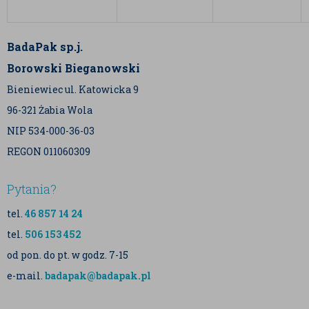
BadaPak sp.j.
Borowski Bieganowski
Bieniewiec ul. Katowicka 9
96-321 Żabia Wola
NIP 534-000-36-03
REGON 011060309
Pytania?
tel.
46 857 14 24
tel.
506 153 452
od pon. do pt. w godz. 7-15
e-mail.
badapak@badapak.pl