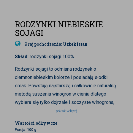
RODZYNKI NIEBIESKIE
SOJAGI
Kraj pochodzenia:
Uzbekistan
Skład:
rodzynki sojagi 100%.
Rodzynki sojagi to odmiana rodzynek o
ciemnoniebieskim kolorze i posiadają słodki
smak. Powstają najstarszą i całkowicie naturalną
metodą suszenia winogron w cieniu dlatego
wybiera się tylko dojrzałe i soczyste winogrona,
które nie były przetwarzane przed suszeniem.
- pokaż więcej -
Podczas suszenia winogrona naturalnie
Wartości odżywcze
fermentują i ciemnieją stąd powstałe rodzynki są
Porcja:
100 g