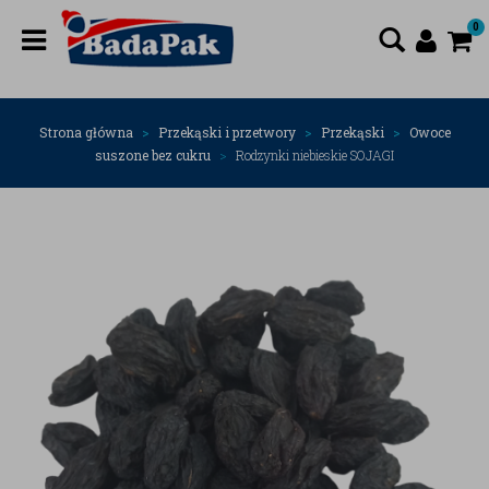
0
Strona główna
Przekąski i przetwory
Przekąski
Owoce
suszone bez cukru
Rodzynki niebieskie SOJAGI