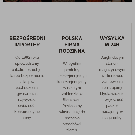
BEZPOŚREDNI
POLSKA
WYSYŁKA
IMPORTER
FIRMA
W 24H
RODZINNA
Od 1992 roku
Dzięki dużym
sprowadzamy
stanom
Wszystkie
bakalie, orzechy i
magazynowym
produkty
karob bezpośrednio
w Bieniewcu
selekcjonujemy i
z krajów
zamówienia
konfekcjonujemy
pochodzenia,
realizujemy
w naszym
gwarantując
błyskawicznie
zakładzie w
najwyższą
– większość
Bieniewcu.
świeżość i
paczek
Posiadamy
konkurencyjne
nadajemy w
własną linię do
ceny.
ciągu doby.
prażenia
orzechów i
ziaren.