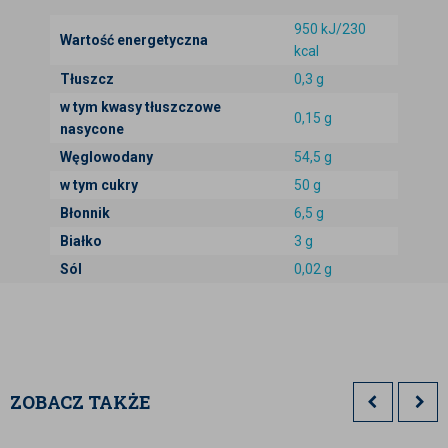
jednymi z najsłodszych jak również
950 kJ/230
najzdrowszych (są źródłem potasu, boru, fosforu,
Wartość energetyczna
kcal
jodu, magnezu, witamin z grupy B, żelaza i
Tłuszcz
0,3 g
wapnia).
w tym kwasy tłuszczowe
0,15 g
nasycone
Węglowodany
54,5 g
w tym cukry
50 g
Błonnik
6,5 g
Białko
3 g
Sól
0,02 g
ZOBACZ TAKŻE