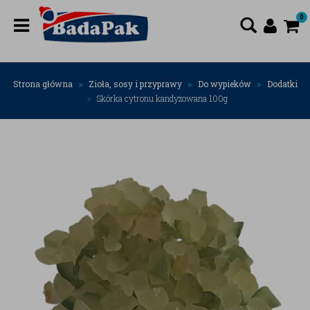
0
Strona główna
Zioła, sosy i przyprawy
Do wypieków
Dodatki
Skórka cytronu kandyzowana 100g