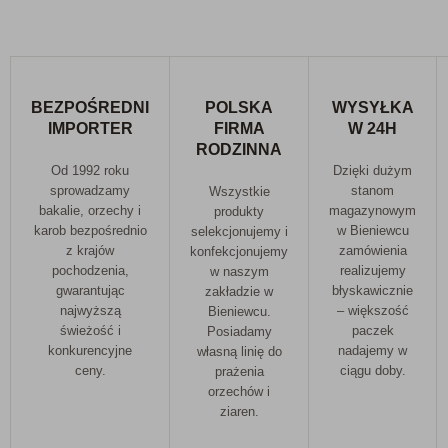
BEZPOŚREDNI
POLSKA
WYSYŁKA
IMPORTER
FIRMA
W 24H
RODZINNA
Od 1992 roku
Dzięki dużym
sprowadzamy
stanom
Wszystkie
bakalie, orzechy i
magazynowym
produkty
karob bezpośrednio
w Bieniewcu
selekcjonujemy i
z krajów
zamówienia
konfekcjonujemy
pochodzenia,
realizujemy
w naszym
gwarantując
błyskawicznie
zakładzie w
najwyższą
– większość
Bieniewcu.
świeżość i
paczek
Posiadamy
konkurencyjne
nadajemy w
własną linię do
ceny.
ciągu doby.
prażenia
orzechów i
ziaren.