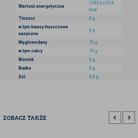
1332 kJ/314
Wartość energetyczna
kcal
Tłuszcz
0 g
w tym kwasy tłuszczowe
0 g
nasycone
Węglowodany
76 g
w tym cukry
70 g
Błonnik
5 g
Białko
0 g
Sól
0,4 g
ZOBACZ TAKŻE