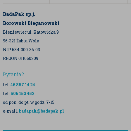
BadaPak sp.j.
Borowski Bieganowski
Bieniewiec ul. Katowicka 9
96-321 Żabia Wola
NIP 534-000-36-03
REGON 011060309
Pytania?
tel.
46 857 14 24
tel.
506 153 452
od pon. do pt. w godz. 7-15
e-mail.
badapak@badapak.pl