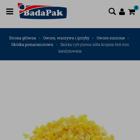
0
Strona główna
Owoce, warzywa i grzyby
Owoce suszone
Skórka pomarańczowa
Skórka cytrynowa żółta krojona 6x6 mm
kandyzowana