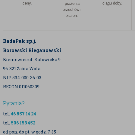
ceny.
ciągu doby.
prażenia
orzechów i
ziaren.
BadaPak sp.j.
Borowski Bieganowski
Bieniewiec ul. Katowicka 9
96-321 Żabia Wola
NIP 534-000-36-03
REGON 011060309
Pytania?
tel.
46 857 14 24
tel.
506 153 452
od pon. do pt. w godz. 7-15