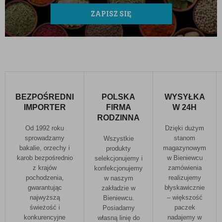
ZAPISZ SIĘ
BEZPOŚREDNI
POLSKA
WYSYŁKA
IMPORTER
FIRMA
W 24H
RODZINNA
Od 1992 roku
Dzięki dużym
sprowadzamy
stanom
Wszystkie
bakalie, orzechy i
magazynowym
produkty
karob bezpośrednio
w Bieniewcu
selekcjonujemy i
z krajów
zamówienia
konfekcjonujemy
pochodzenia,
realizujemy
w naszym
gwarantując
błyskawicznie
zakładzie w
najwyższą
– większość
Bieniewcu.
świeżość i
paczek
Posiadamy
konkurencyjne
nadajemy w
własną linię do