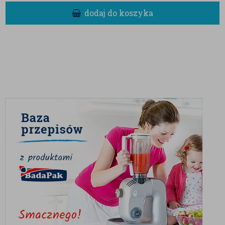
natury. Suszone śliwki są powszechnie znane ze
dodaj do koszyka
swojego dobroczynnego wpływu na układ pokarmowy
– są naturalną skarbnicą błonnika pokarmowego, który
wspiera trawienie. Dodatkowo zawierają cenne
antyoksydanty oraz witaminy (w tym witaminę A i K). Z
kolei ciemna czekolada deserowa to doskonałe źródło
magnezu oraz endorfin, które błyskawicznie
poprawiają samopoczucie.
Śliwki w czekoladzie w papierkach od BadaPak to
produkt o niezwykle uniwersalnym, a zarazem
eleganckim charakterze. Doskonale sprawdzą się w
wielu sytuacjach:
Słodki stół i poczęstunek:
Dzięki
osobnemu pakowaniu, praliny prezentują
się niezwykle estetycznie w szklanych
misach podczas rodzinnych uroczystości,
spotkań biznesowych czy konferencji.
Elegancki prezent:
To gotowy, tradycyjny