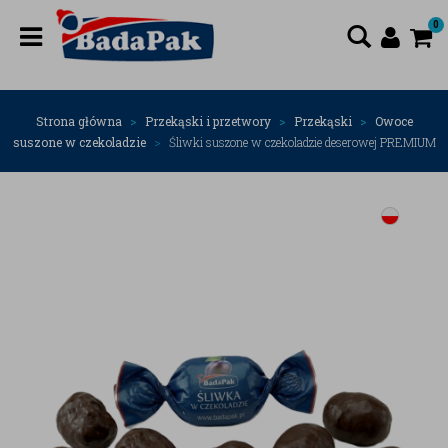
0
Strona główna
Przekąski i przetwory
Przekąski
Owoce
suszone w czekoladzie
Śliwki suszone w czekoladzie deserowej PREMIUM