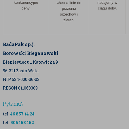
konkurencyjne
nadajemy w
własną linię do
ceny.
ciągu doby.
prażenia
orzechów i
ziaren.
BadaPak sp.j.
Borowski Bieganowski
Bieniewiec ul. Katowicka 9
96-321 Żabia Wola
NIP 534-000-36-03
REGON 011060309
Pytania?
tel.
46 857 14 24
tel.
506 153 452