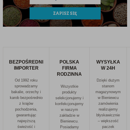
produkt należy przechowywać w suchym i chłodnym
miejscu (optymalna temperatura to 12-20°C), z dala od
ZAPISZ SIĘ
bezpośredniego działania promieni słonecznych.
Informacja o alergenach:
W zakładzie są pakowane
również sezam, gorczyca, soja, migdały, orzechy,
produkty zawierające gluten oraz produkty
zawierające SO2 (dwutlenek siarki).
BEZPOŚREDNI
POLSKA
WYSYŁKA
IMPORTER
FIRMA
W 24H
RODZINNA
Od 1992 roku
Dzięki dużym
sprowadzamy
stanom
Wszystkie
bakalie, orzechy i
magazynowym
produkty
karob bezpośrednio
w Bieniewcu
selekcjonujemy i
z krajów
zamówienia
konfekcjonujemy
pochodzenia,
realizujemy
w naszym
gwarantując
błyskawicznie
zakładzie w
najwyższą
– większość
Bieniewcu.
świeżość i
paczek
Posiadamy