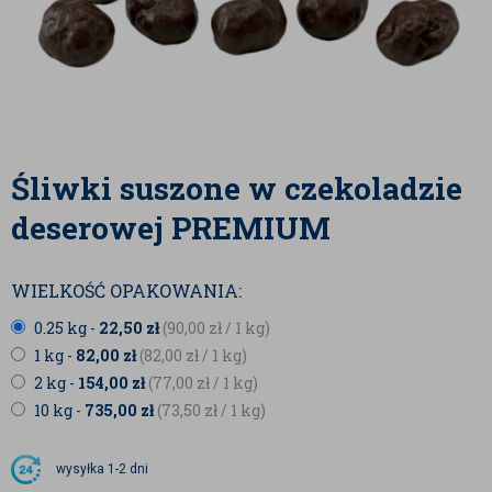
Śliwki suszone w czekoladzie
deserowej PREMIUM
WIELKOŚĆ OPAKOWANIA:
0.25 kg -
22,50
zł
(90,00
zł
/ 1 kg)
1 kg -
82,00
zł
(82,00
zł
/ 1 kg)
2 kg -
154,00
zł
(77,00
zł
/ 1 kg)
10 kg -
735,00
zł
(73,50
zł
/ 1 kg)
wysyłka
1-2 dni