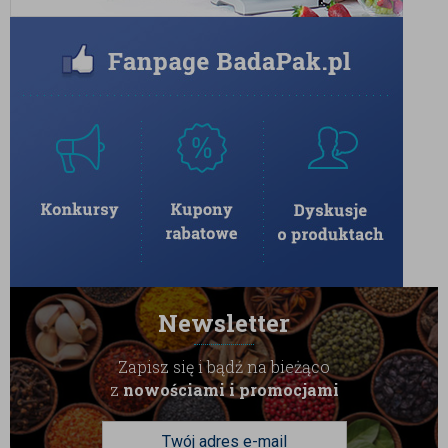
upominek dla bliskiej osoby, kontrahenta
lub jako luksusowy dodatek do kosza
prezentowego.
Chwila codziennego luksusu:
Idealny
dodatek do popołudniowej, mocnej kawy,
aromatycznej czarnej herbaty lub lampki
wytrawnego, czerwonego wina.
W BadaPak dbamy o to, by nasze słodycze premium
spełniały najwyższe standardy. Śliwki suszone w
czekoladzie deserowej są przygotowywane z
dbałością o każdy detal, a ich pakowanie w osobne
owijki pozwala na zachowanie kruchości czekolady i
soczystości owocu przez długi czas. Zbiorcze
opakowanie skutecznie chroni produkt przed
Newsletter
czynnikami zewnętrznymi. Pozwól sobie na odrobinę
Zapisz się i bądź na bieżąco
luksusu w tradycyjnym wydaniu.
z
nowościami i promocjami
Przechowywanie:
Aby zachować idealną strukturę
owoców oraz nienaganny wygląd i połysk czekolady,