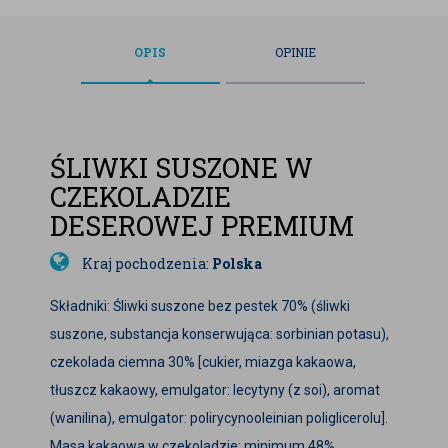
OPIS
OPINIE
ŚLIWKI SUSZONE W
CZEKOLADZIE
DESEROWEJ PREMIUM
Kraj pochodzenia:
Polska
Składniki: Śliwki suszone bez pestek 70% (śliwki
suszone, substancja konserwująca: sorbinian potasu),
czekolada ciemna 30% [cukier, miazga kakaowa,
tłuszcz kakaowy, emulgator: lecytyny (z soi), aromat
(wanilina), emulgator: polirycynooleinian poliglicerolu].
Masa kakaowa w czekoladzie: minimum 48%.