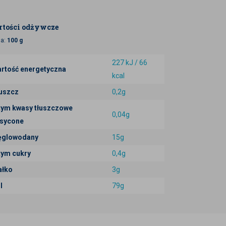
tości odżywcze
ja:
100 g
227 kJ / 66
rtość energetyczna
kcal
uszcz
0,2g
tym kwasy tłuszczowe
0,04g
sycone
glowodany
15g
tym cukry
0,4g
ałko
3g
l
79g