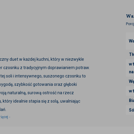
War
Porc
Wa
Tł
czny duet w każdej kuchni, który w niezwykle
w 
er czosnku z tradycyjnym doprawianiem potraw.
na
ej soli i intensywnego, suszonego czosnku to
Wę
 wygodę, szybkość gotowania oraz głęboki
w 
woją naturalną, surową ostrość na rzecz
Bi
tóry idealnie stapia się z solą, uwalniając
dań.
Só
ięcej -
przypraw na świecie, która potrafi całkowicie
erając nasz produkt, zyskujesz: