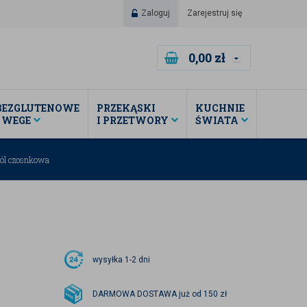
Zaloguj
Zarejestruj się
0,00
zł
BEZGLUTENOWE
PRZEKĄSKI
KUCHNIE
I WEGE
I PRZETWORY
ŚWIATA
ól czosnkowa
wysyłka
1-2 dni
DARMOWA DOSTAWA już od 150 zł