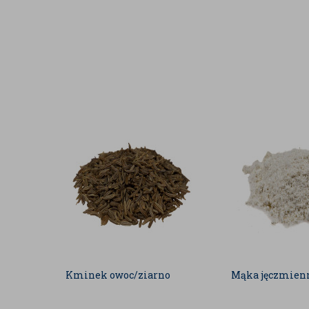
Wygodę i oszczędność czasu:
Nie musi
świeżych ząbków – idealnie odmierzo
zawsze pod ręką.
Równomierne doprawienie:
Drobna s
doskonale rozprowadza się w sosach, 
zapobiegając powstawaniu intensywn
Łagodniejszy oddech:
Suszony czosne
zdecydowanie delikatniejszy dla ukł
wersja, a jego charakterystyczny zapa
mniej intensywny.
Czysty skład:
Nasz produkt zawiera 
wysokiej jakości sól oraz aromatyczn
antyzbrylaczy, wzmacniaczy smaku (
Sól czosnkowa BadaPak to przyprawa o niemal ni
odnajdzie się w daniach mięsnych, wegetariańskich,
Do mięs i ryb:
Idealna jako sucha mary
karkówki, schabu czy ryb przed piec
Doskonale komponuje się również z 
kotlety.
Kminek owoc/ziarno
Mąka jęczmien
Do dań warzywnych i ziemniaków:
G
ziemniaków, domowych frytek, zapi
(marchwi, pietruszki, selera) przyg