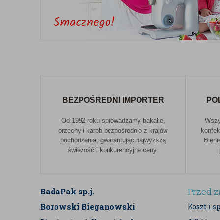
BEZPOŚREDNI IMPORTER
PO
Od 1992 roku sprowadzamy bakalie,
Wszys
orzechy i karob bezpośrednio z krajów
konfek
pochodzenia, gwarantując najwyższą
Bieni
świeżość i konkurencyjne ceny.
Przed 
BadaPak sp.j.
Borowski Bieganowski
Koszt i s