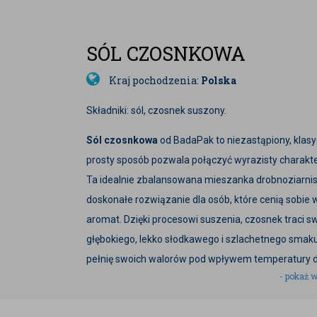
SÓL CZOSNKOWA
Kraj pochodzenia:
Polska
Składniki: sól, czosnek suszony.
Sól czosnkowa
od BadaPak to niezastąpiony, klasy
prosty sposób pozwala połączyć wyrazisty charakt
Ta idealnie zbalansowana mieszanka drobnoziarnist
doskonałe rozwiązanie dla osób, które cenią sobie
aromat. Dzięki procesowi suszenia, czosnek traci s
głębokiego, lekko słodkawego i szlachetnego smaku, k
pełnię swoich walorów pod wpływem temperatury 
- pokaż w
Sól czosnkowa to jedna z najbardziej uniwersalnych 
odmienić oblicze nawet najprostszego posiłku. Wybi