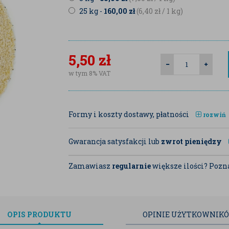
25 kg -
160,00
zł
(6,40
zł
/ 1 kg)
5,50
zł
w tym 8% VAT
Formy i koszty dostawy, płatności
rozwiń
Gwarancja satysfakcji lub
zwrot pieniędzy
Zamawiasz
regularnie
większe ilości? Pozna
OPIS
PRODUKTU
OPINIE
UŻYTKOWNIK