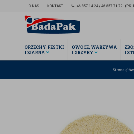
(PN-P
O NAS
KONTAKT
46 857 14 24
/
46 857 71 72
ORZECHY, PESTKI
OWOCE, WARZYWA
ZBO
I ZIARNA
I GRZYBY
I S
Strona głó