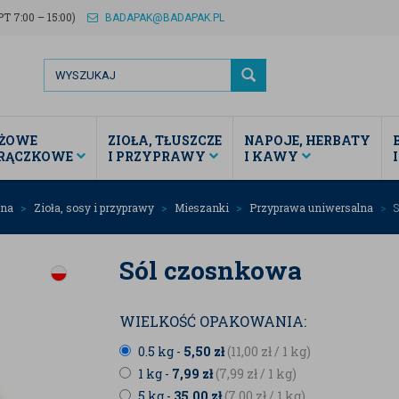
T 7:00 – 15:00)
BADAPAK@BADAPAK.PL
ŻOWE
ZIOŁA, TŁUSZCZE
NAPOJE, HERBATY
TRĄCZKOWE
I PRZYPRAWY
I KAWY
wna
Zioła, sosy i przyprawy
Mieszanki
Przyprawa uniwersalna
S
Sól czosnkowa
WIELKOŚĆ OPAKOWANIA:
0.5 kg -
5,50
zł
(11,00
zł
/ 1 kg)
1 kg -
7,99
zł
(7,99
zł
/ 1 kg)
5 kg -
35,00
zł
(7,00
zł
/ 1 kg)