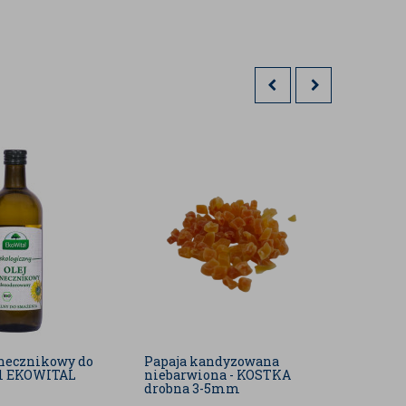
onecznikowy do
Papaja kandyzowana
Mąka 
1l EKOWITAL
niebarwiona - KOSTKA
odtłus
drobna 3-5mm