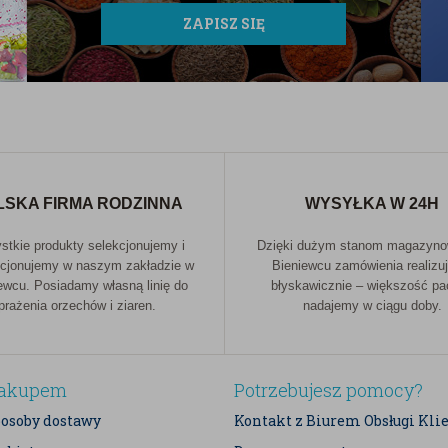
ZAPISZ SIĘ
LSKA FIRMA RODZINNA
WYSYŁKA W 24H
tkie produkty selekcjonujemy i
Dzięki dużym stanom magazyn
cjonujemy w naszym zakładzie w
Bieniewcu zamówienia realizu
ewcu. Posiadamy własną linię do
błyskawicznie – większość p
prażenia orzechów i ziaren.
nadajemy w ciągu doby.
zakupem
Potrzebujesz pomocy?
posoby dostawy
Kontakt z Biurem Obsługi Kli