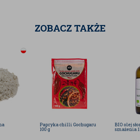
sz obierać, siekać ani przeciskać
na porcja czosnkowego smaku jest
truktura sprawia, że przyprawa
ZOBACZ TAKŻE
zupach czy na powierzchni mięsa,
ych, niespójnych grudek smaku.
k użyty w mieszance BadaPak jest
adu pokarmowego niż jego surowa
ch po zjedzeniu potrawy jest znacznie
wyłącznie dwa komponenty –
y czosnek, bez dodatku sztucznych
glutaminianu sodu) czy barwników.
eograniczonym zastosowaniu. Doskonale
 a także jako szybkie wykończenie przekąsek:
nata do nacierania kurczaka,
zeniem, smażeniem i grillowaniem.
mięsem mielonym na tradycyjne
na
Papryka chilli Gochugaru
BIO olej sł
enialnie podkręca smak pieczonych
100 g
smażenia 
ekanek oraz warzyw korzeniowych
otowywanych w piekarniku.