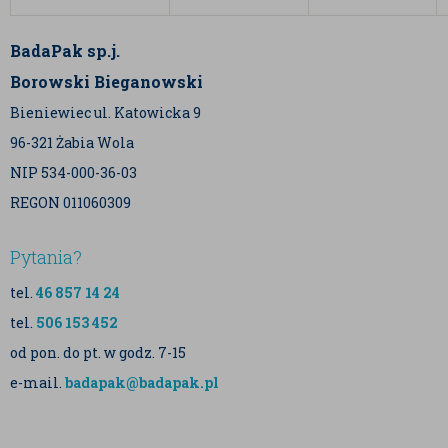
BadaPak sp.j.
Borowski Bieganowski
Bieniewiec ul. Katowicka 9
96-321 Żabia Wola
NIP 534-000-36-03
REGON 011060309
Pytania?
tel.
46 857 14 24
tel.
506 153 452
od pon. do pt. w godz. 7-15
e-mail.
badapak@badapak.pl