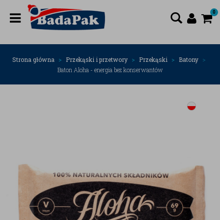
0
Strona główna
Przekąski i przetwory
Przekąski
Batony
Baton Aloha - energia bez konserwantów