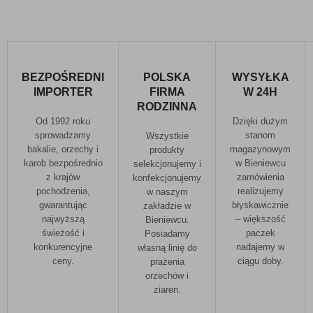
BEZPOŚREDNI
POLSKA
WYSYŁKA
IMPORTER
FIRMA
W 24H
RODZINNA
Od 1992 roku
Dzięki dużym
sprowadzamy
stanom
Wszystkie
bakalie, orzechy i
magazynowym
produkty
karob bezpośrednio
w Bieniewcu
selekcjonujemy i
z krajów
zamówienia
konfekcjonujemy
pochodzenia,
realizujemy
w naszym
gwarantując
błyskawicznie
zakładzie w
najwyższą
– większość
Bieniewcu.
świeżość i
paczek
Posiadamy
konkurencyjne
nadajemy w
własną linię do
ceny.
ciągu doby.
prażenia
orzechów i
ziaren.