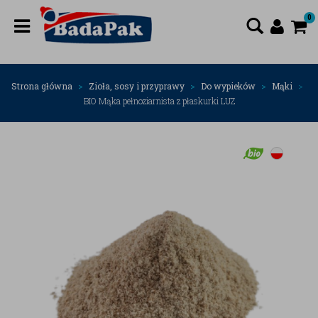
0
Strona główna
Zioła, sosy i przyprawy
Do wypieków
Mąki
BIO Mąka pełnoziarnista z płaskurki LUZ