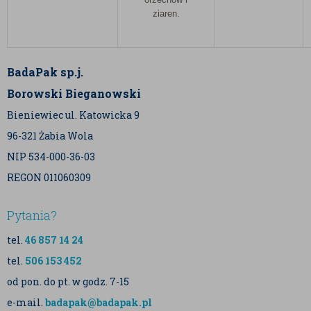
ziaren.
BadaPak sp.j.
Borowski Bieganowski
Bieniewiec ul. Katowicka 9
96-321 Żabia Wola
NIP 534-000-36-03
REGON 011060309
Pytania?
tel.
46 857 14 24
tel.
506 153 452
od pon. do pt. w godz. 7-15
e-mail.
badapak@badapak.pl