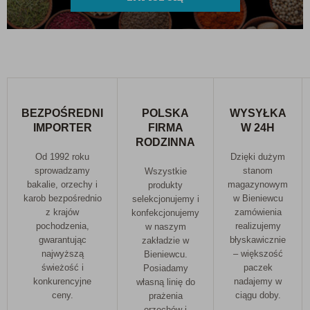
BEZPOŚREDNI
POLSKA
WYSYŁKA
IMPORTER
FIRMA
W 24H
RODZINNA
Od 1992 roku
Dzięki dużym
sprowadzamy
stanom
Wszystkie
bakalie, orzechy i
magazynowym
produkty
karob bezpośrednio
w Bieniewcu
selekcjonujemy i
z krajów
zamówienia
konfekcjonujemy
pochodzenia,
realizujemy
w naszym
gwarantując
błyskawicznie
zakładzie w
najwyższą
– większość
Bieniewcu.
świeżość i
paczek
Posiadamy
konkurencyjne
nadajemy w
własną linię do
ceny.
ciągu doby.
prażenia
orzechów i