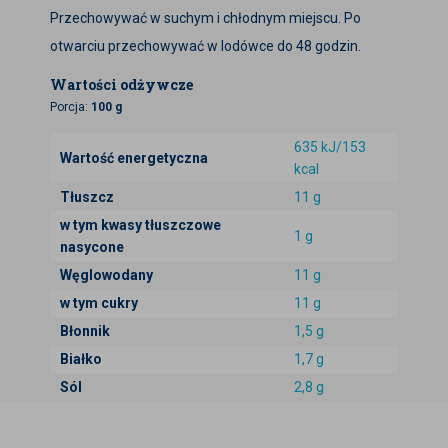
Przechowywać w suchym i chłodnym miejscu. Po
otwarciu przechowywać w lodówce do 48 godzin.
Wartości odżywcze
Porcja:
100 g
635 kJ/153
Wartość energetyczna
kcal
Tłuszcz
11 g
w tym kwasy tłuszczowe
1 g
nasycone
Węglowodany
11 g
w tym cukry
11 g
Błonnik
1,5 g
Białko
1,7 g
Sól
2,8 g