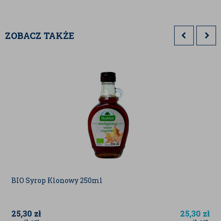
ZOBACZ TAKŻE
BIO Syrop Klonowy 250ml
25,30
zł
25,30
zł