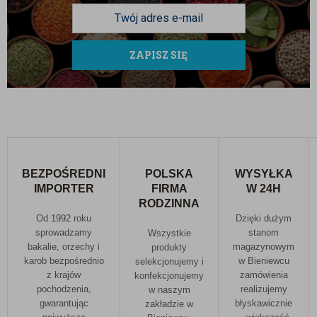
ZAPISZ SIĘ
BEZPOŚREDNI
POLSKA
WYSYŁKA
IMPORTER
FIRMA
W 24H
RODZINNA
Od 1992 roku
Dzięki dużym
sprowadzamy
stanom
Wszystkie
bakalie, orzechy i
magazynowym
produkty
karob bezpośrednio
w Bieniewcu
selekcjonujemy i
z krajów
zamówienia
konfekcjonujemy
pochodzenia,
realizujemy
w naszym
gwarantując
błyskawicznie
zakładzie w