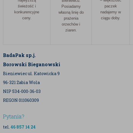
najwyższą
– większość
Bieniewcu.
świeżość i
paczek
Posiadamy
konkurencyjne
nadajemy w
własną linię do
ceny.
ciągu doby.
prażenia
orzechów i
ziaren.
BadaPak sp.j.
Borowski Bieganowski
Bieniewiec ul. Katowicka 9
96-321 Żabia Wola
NIP 534-000-36-03
REGON 011060309
Pytania?
tel.
46 857 14 24