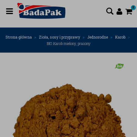
0
Strona główna
Zioła, sosy i przyprawy
Jednorodne
Karob
BIO Karob mielony, prażony