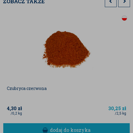
ZOBACZ TAKŻE
Wypieki:
Dodaj go do ciast, muffinek i
ciasteczek zamiast tradycyjnego kakao.
Napoje:
Przygotuj "gorącą czekoladę" na
bazie mleka roślinnego bez dodatku
stymulantów.
Desery:
Świetnie sprawdza się jako
składnik domowych kremów
czekoladowych, puddingów chia czy
polew.
Śniadania:
Wymieszaj z owsianką lub
jaglanką dla wzbogacenia smaku i
wartości odżywczych.
Czubryca czerwona
4,30
zł
30,25
zł
/0,2 kg
/2,5 kg
dodaj do koszyka