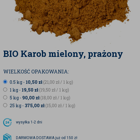
BIO Karob mielony, prażony
WIELKOŚĆ OPAKOWANIA:
0.5 kg -
10,50
zł
(21,00
zł
/ 1 kg)
1 kg -
19,50
zł
(19,50
zł
/ 1 kg)
5 kg -
90,00
zł
(18,00
zł
/ 1 kg)
25 kg -
375,00
zł
(15,00
zł
/ 1 kg)
wysyłka
1-2 dni
DARMOWA DOSTAWA już od 150 zł