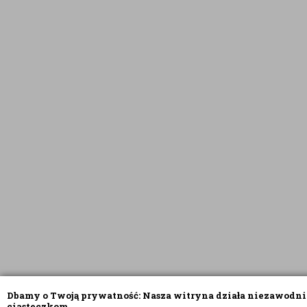
Dbamy o Twoją prywatność: Nasza witryna działa niezawodni
ciasteczkom