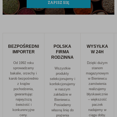
ZAPISZ SIĘ
BEZPOŚREDNI
POLSKA
WYSYŁKA
IMPORTER
FIRMA
W 24H
RODZINNA
Od 1992 roku
Dzięki dużym
sprowadzamy
stanom
Wszystkie
bakalie, orzechy i
magazynowym
produkty
karob bezpośrednio
w Bieniewcu
selekcjonujemy i
z krajów
zamówienia
konfekcjonujemy
pochodzenia,
realizujemy
w naszym
gwarantując
błyskawicznie
zakładzie w
najwyższą
– większość
Bieniewcu.
świeżość i
paczek
Posiadamy
konkurencyjne
nadajemy w
własną linię do
ceny.
ciągu doby.
prażenia