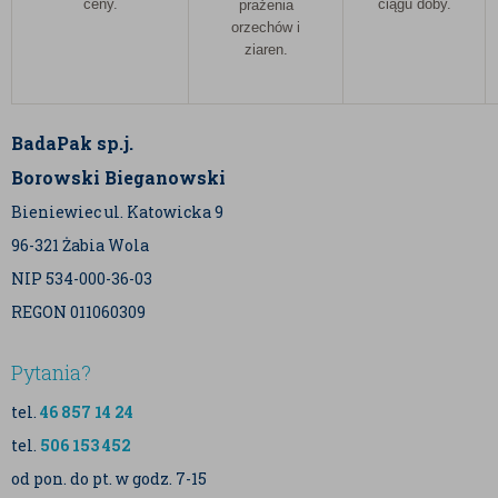
ceny.
ciągu doby.
prażenia
orzechów i
ziaren.
BadaPak sp.j.
Borowski Bieganowski
Bieniewiec ul. Katowicka 9
96-321 Żabia Wola
NIP 534-000-36-03
REGON 011060309
Pytania?
tel.
46 857 14 24
tel.
506 153 452
od pon. do pt. w godz. 7-15