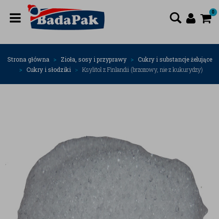
0
Strona główna
Zioła, sosy i przyprawy
Cukry i substancje żelujące
Cukry i słodziki
Ksylitol z Finlandii (brzozowy, nie z kukurydzy)