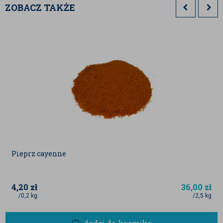
ZOBACZ TAKŻE
Firma stara się aktualizować na bieżąco wszystkie
informacje zawarte na naszym sklepie
www.badapak.pl, jednak dane zawarte w opisie
produktu mogą różnić się nieco, w zależności od
aktualnej partii produktu.
Podane wartości zostały nam dostarczone od
dostawców, jak również mogą być danymi
literaturowymi
Pieprz cayenne
4,20
zł
36,00
zł
/0,2 kg
/2,5 kg