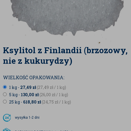
Ksylitol z Finlandii (brzozowy,
nie z kukurydzy)
WIELKOŚĆ OPAKOWANIA:
1 kg -
27,49
zł
(27,49
zł
/ 1 kg)
5 kg -
130,00
zł
(26,00
zł
/ 1 kg)
25 kg -
618,80
zł
(24,75
zł
/ 1 kg)
wysyłka
1-2 dni