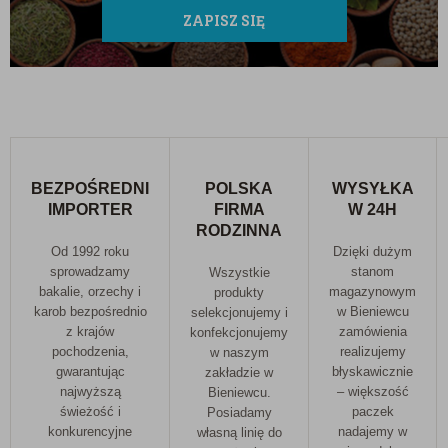
ZAPISZ SIĘ
BEZPOŚREDNI
POLSKA
WYSYŁKA
IMPORTER
FIRMA
W 24H
RODZINNA
Od 1992 roku
Dzięki dużym
sprowadzamy
stanom
Wszystkie
bakalie, orzechy i
magazynowym
produkty
karob bezpośrednio
w Bieniewcu
selekcjonujemy i
z krajów
zamówienia
konfekcjonujemy
pochodzenia,
realizujemy
w naszym
gwarantując
błyskawicznie
zakładzie w
najwyższą
– większość
Bieniewcu.
świeżość i
paczek
Posiadamy
konkurencyjne
nadajemy w
własną linię do